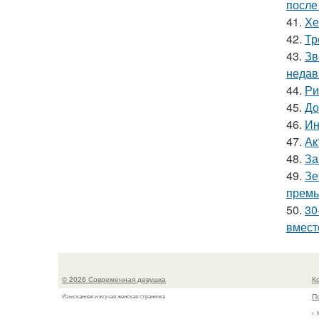
после
41.
Хе
42.
Тр
43.
Зв
недав
44.
Ри
45.
До
46.
Ин
47.
Ак
48.
За
49.
Зе
премь
50.
30
вмест
© 2026 Современная девушка
К
П
Изысканная и жгучая женская страничка
г.