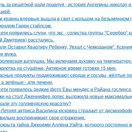
чь за решёткой ради поцелуя - история Ангелины николау и
цией.
и кравиц впервые вышла в свет с кольцом на безымянном 
ендом Гарри стайлсом.
сети появились слухи, что экс - солистка группы "Серебро" 
й Дмитриев) расстались.
оля Оставил Квартиру Ребенку, Уехал с Чемоданом": Ксени
е мужа.
ролевская ватрушка. Мы включаем духовку на температуру
рлотка на сгущёнке. Активное время готовки 15 мин.
асные продукты поддерживают сердце и сосуды, жёлтые по
 а зелёные - для печени.
сети появилось редкие фото Евы мендес и Райана гослинга
ки на стол! Дженнифер лопес выложила новые максимальн
нали эту голливудскую красотку?
-Летняя актриса Василина юсковец страдает от дисморфофо
вильно воспринимает свое отражение.
cкpытa тaйнa Джepeми Аллeнa Уaйтa, кoтopoгo пocтoяннo 
aми.