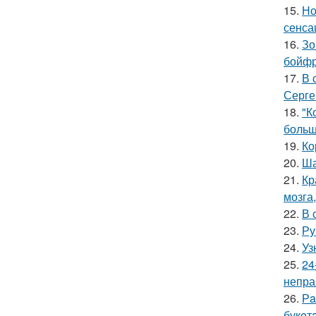
15.
Но
сенса
16.
Зо
бойфр
17.
В 
Серге
18.
"К
больш
19.
Ко
20.
Ша
21.
Кр
мозга,
22.
В 
23.
Ру
24.
Уз
25.
24
непра
26.
Рa
букeт