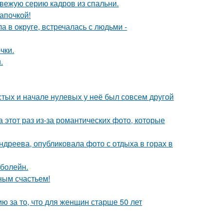
вежую серию кадров из спальни.
апочкой!
 в округе, встречалась с людьми -
чки.
.
стых и начале нулевых у неё был совсем другой
а этот раз из-за романтических фото, которые
дреева, опубликовала фото с отдыха в горах в
 болейн.
ным счастьем!
 за то, что для женщин старше 50 лет