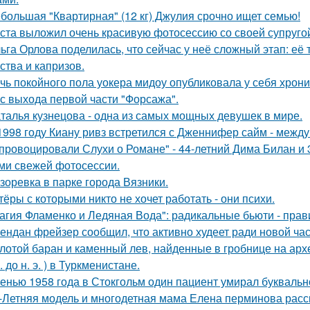
большая "Квартирная" (12 кг) Джулия срочно ищет семью!
ста выложил очень красивую фотосессию со своей супруго
ьга Орлова поделилась, что сейчас у неё сложный этап: её
ства и капризов.
чь покойного пола уокера мидоу опубликовала у себя хроник
 с выхода первой части "Форсажа".
талья кузнецова - одна из самых мощных девушек в мире.
1998 году Киану ривз встретился с Дженнифер сайм - между 
провоцировали Слухи о Романе" - 44-летний Дима Билан и 
ми свежей фотосессии.
зоревка в парке города Вязники.
тёры с которыми никто не хочет работать - они психи.
агия Фламенко и Ледяная Вода": радикальные бьюти - прав
ендан фрейзер сообщил, что активно худеет ради новой час
лотой баран и каменный лев, найденные в гробнице на архео
. до н. э. ) в Туркменистане.
енью 1958 года в Стокгольм один пациент умирал буквальн
-Летняя модель и многодетная мама Елена перминова расск