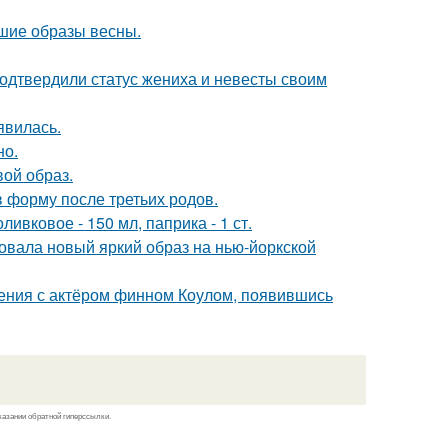
чшие образы весны.
одтвердили статус жениха и невесты своим
явилась.
но.
вой образ.
в форму после третьих родов.
ивковое - 150 мл, паприка - 1 ст.
овала новый яркий образ на нью-йоркской
ения с актёром финном Коулом, появившись
казании обратной гиперссылки.