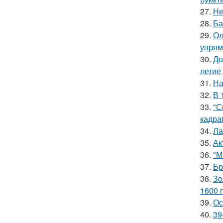
27.
Не
28.
Ба
29.
Ол
упрям
30.
До
летие
31.
На
32.
В 
33.
"С
кадра
34.
Ла
35.
Ак
36.
"М
37.
Бр
38.
Зо
1600 г
39.
Ос
40.
39