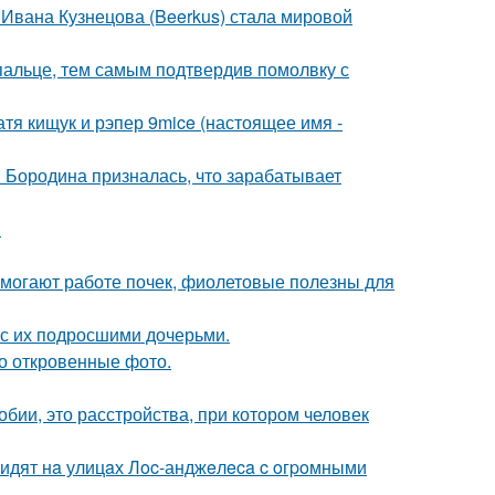
 Ивана Кузнецова (Beerkus) стала мировой
пальце, тем самым подтвердив помолвку с
катя кищук и рэпер 9mice (настоящее имя -
я Бородина призналась, что зарабатывает
.
могают работе почек, фиолетовые полезны для
 с их подросшими дочерьми.
о откровенные фото.
бии, это расстройства, при котором человек
видят нa улицaх Лoc-анджeлeca c oгpoмными