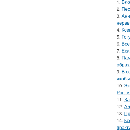
1.
Бло
2.
Пес
3.
Анн
нерав
4.
Ксе
5.
Гог
6.
Все
7.
Ека
8.
Пам
образ
9.
В с
якобы
10.
Эк
Росси
11.
За
12.
Ал
13.
Пр
14.
Кс
практ