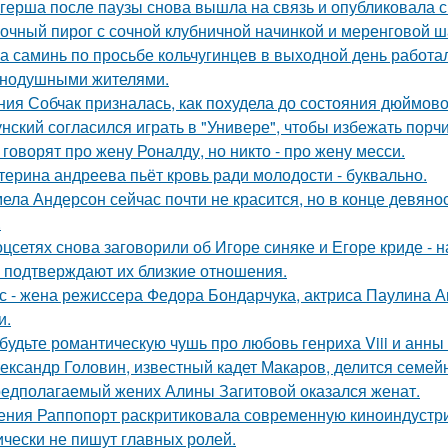
герша после паузы снова вышла на связь и опубликовала с
очный пирог с сочной клубничной начинкой и меренговой ш
а саминь по просьбе кольчугинцев в выходной день работала
нодушными жителями.
ния Собчак призналась, как похудела до состояния дюймово
унский согласился играть в "Универе", чтобы избежать порчи
 говорят про жену Роналду, но никто - про жену месси.
терина андреева пьёт кровь ради молодости - буквально.
ела Андерсон сейчас почти не красится, но в конце девяно
.
оцсетях снова заговорили об Игоре синяке и Егоре криде - н
 подтверждают их близкие отношения.
с - жена режиссера Федора Бондарчука, актриса Паулина Ан
и.
будьте романтическую чушь про любовь генриха Viii и анны
ександр Головин, известный кадет Макаров, делится семей
едполагаемый жених Алины Загитовой оказался женат.
ения Раппопорт раскритиковала современную киноиндустрию
ически не пишут главных ролей.