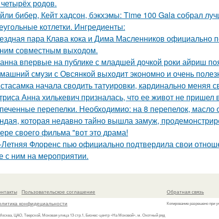
 четырёх родов.
йли бибер, Кейт хадсон, бэкхэмы: Time 100 Gala собрал лу
еугольные котлетки. Ингредиенты:
ездная пара Клава кока и Дима Масленников официально п
ним совместным выходом.
анна впервые на публике с младшей дочкой роки айриш по
машний смузи с Овсянкой выходит экономно и очень полез
стасамка начала сводить татуировки, кардинально меняя с
триса Анна хилькевич призналась, что ее живот не пришел 
печенные перепелки. Необходимио: на 8 перепелок, масло ол
ндая, которая недавно тайно вышла замуж, продемонстрир
ере своего фильма "вот это драма!
-Летняя Флоренс пью официально подтвердила свои отнош
е с ним на мероприятии.
онтакты
Пользовательское соглашение
Обратная связь
олитика конфидециальности
Копирование разрешено при у
 Москва, ЦАО, Тверской, Моховая улица 13 стр.1, Бизнес-центр «На Моховой», м. Охотный ряд