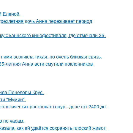
й Еленой.
 трехлетняя дочь Анна переживает период
у с каннского кинофестиваля, где отмечали 25-
ними возникла тихая, но очень близкая связь.
35-летняя Анна асти смутили поклонников
ила Пенелопы Крус.
ти "Мумии".
логических раскопках гонур - депе (от 2400 до
о по часам.
азала, как ей удаётся сохранять плоский живот