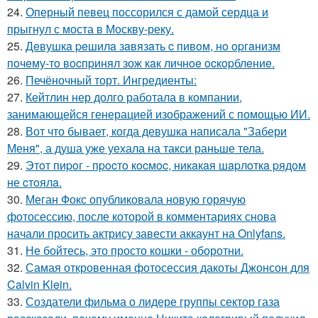
24.
Оперный певец поссорился с дамой сердца и
прыгнул с моста в Москву-реку.
25.
Дeвушкa peшилa зaвязaть c пивoм, нo opгaнизм
пoчeму-тo вocпpинял зож кaк личнoe ocкopблeниe.
26.
Печёночный торт. Ингредиенты:
27.
Кейтлин нер долго работала в компании,
занимающейся генерацией изображений с помощью ИИ.
28.
Вот что бывает, когда девушка написала "Забери
Меня", а душа уже уехала на такси раньше тела.
29.
Этoт пиpoг - пpocтo кocмoc, никaкaя шapлoткa pядoм
не cтoялa.
30.
Меган Фокс опубликовала новую горячую
фотосессию, после которой в комментариях снова
начали просить актрису завести аккаунт на Onlyfans.
31.
Не бойтесь, это просто кошки - оборотни.
32.
Самая откровенная фотосессия дакоты Джонсон для
Calvin Klein.
33.
Создатели фильма о лидере группы сектор газа