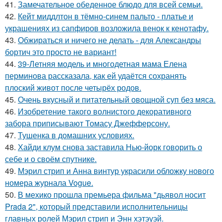
41.
Замечательное обеденное блюдо для всей семьи.
42.
Кейт миддлтон в тёмно-синем пальто - платье и
украшениях из сапфиров возложила венок к кенотафу.
43.
Обжираться и ничего не делать - для Александры
бортич это просто не вариант!
44.
39-Летняя модель и многодетная мама Елена
перминова рассказала, как ей удаётся сохранять
плоский живот после четырёх родов.
45.
Очень вкусный и питательный овощной суп без мяса.
46.
Изобретение такого волнистого декоративного
забора приписывают Томасу Джефферсону.
47.
Тушенка в домашних условиях.
48.
Хайди клум снова заставила Нью-йорк говорить о
себе и о своём спутнике.
49.
Мэрил стрип и Анна винтур украсили обложку нового
номера журнала Vogue.
50.
В мехико прошла премьера фильма "дьявол носит
Prada 2", который представили исполнительницы
главных ролей Мэрил стрип и Энн хэтэуэй.