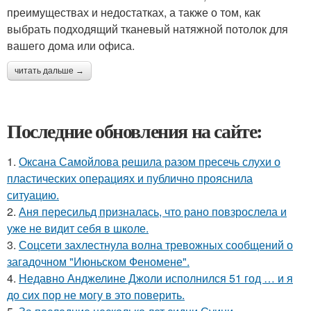
преимуществах и недостатках, а также о том, как
выбрать подходящий тканевый натяжной потолок для
вашего дома или офиса.
читать дальше →
Последние обновления на сайте:
1.
Оксана Самойлова решила разом пресечь слухи о
пластических операциях и публично прояснила
ситуацию.
2.
Аня пересильд призналась, что рано повзрослела и
уже не видит себя в школе.
3.
Соцсети захлестнула волна тревожных сообщений о
загадочном "Июньском Феномене".
4.
Недавно Анджелине Джоли исполнился 51 год … и я
до сих пор не могу в это поверить.