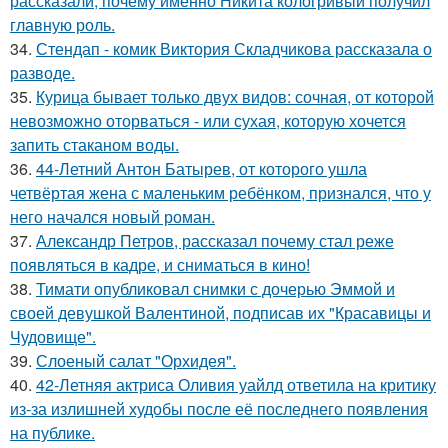
рассказали, почему именно Никита кологривый получил
главную роль.
34.
Стендап - комик Виктория Складчикова рассказала о
разводе.
35.
Курица бывает только двух видов: сочная, от которой
невозможно оторваться - или сухая, которую хочется
запить стаканом воды.
36.
44-Летний Антон Батырев, от которого ушла
четвёртая жена с маленьким ребёнком, признался, что у
него начался новый роман.
37.
Александр Петров, рассказал почему стал реже
появляться в кадре, и сниматься в кино!
38.
Тимати опубликовал снимки с дочерью Эммой и
своей девушкой Валентиной, подписав их "Красавицы и
Чудовище".
39.
Слоеный салат "Орхидея".
40.
42-Летняя актриса Оливия уайлд ответила на критику
из-за излишней худобы после её последнего появления
на публике.