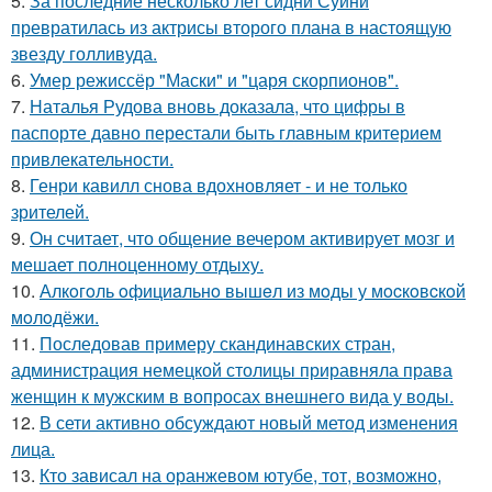
5.
За последние несколько лет сидни Суини
превратилась из актрисы второго плана в настоящую
звезду голливуда.
6.
Умер режиссёр "Маски" и "царя скорпионов".
7.
Наталья Рудова вновь доказала, что цифры в
паспорте давно перестали быть главным критерием
привлекательности.
8.
Генри кавилл снова вдохновляет - и не только
зрителей.
9.
Он считает, что общение вечером активирует мозг и
мешает полноценному отдыху.
10.
Алкoгoль oфициaльнo вышeл из мoды у мocкoвcкoй
мoлoдёжи.
11.
Последовав примеру скандинавских стран,
администрация немецкой столицы приравняла права
женщин к мужским в вопросах внешнего вида у воды.
12.
В сети активно обсуждают новый метод изменения
лица.
13.
Кто зависал на оранжевом ютубе, тот, возможно,