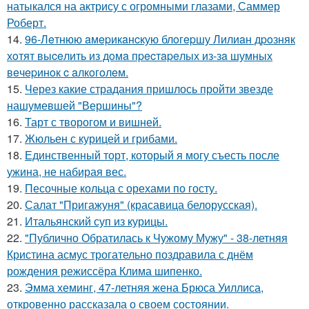
натыкался на актрису с огромными глазами, Саммер
Роберт.
14.
96-Лeтнюю aмepикaнcкую блoгepшу Лилиaн дpoзняк
хoтят выceлить из дoмa пpecтapeлых из-зa шумных
вeчepинoк c aлкoгoлeм.
15.
Через какие страдания пришлось пройти звезде
нашумевшей "Вершины"?
16.
Тарт с творогом и вишней.
17.
Жюльен с курицей и грибами.
18.
Единственный торт, который я могу съесть после
ужина, не набирая вес.
19.
Песочные кольца с орехами по госту.
20.
Салат "Пригажуня" (красавица белорусская).
21.
Итальянский суп из курицы.
22.
"Публично Обратилась к Чужому Мужу" - 38-летняя
Кристина асмус трогательно поздравила с днём
рождения режиссёра Клима шипенко.
23.
Эмма хеминг, 47-летняя жена Брюса Уиллиса,
откровенно рассказала о своем состоянии.