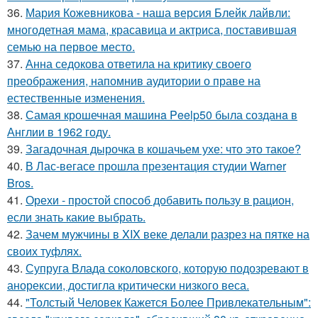
36.
Мария Кожевникова - наша версия Блейк лайвли:
многодетная мама, красавица и актриса, поставившая
семью на первое место.
37.
Анна седокова ответила на критику своего
преображения, напомнив аудитории о праве на
естественные изменения.
38.
Самая крошечная машинa Peelp50 была созданa в
Англии в 1962 году.
39.
Загадочная дырочка в кошачьем ухе: что это такое?
40.
В Лас-вегасе прошла презентация студии Warner
Bros.
41.
Орехи - простой способ добавить пользу в рацион,
если знать какие выбрать.
42.
Зачем мужчины в XIX веке делали разрез на пятке на
своих туфлях.
43.
Супруга Влада соколовского, которую подозревают в
анорексии, достигла критически низкого веса.
44.
"Толстый Человек Кажется Более Привлекательным":