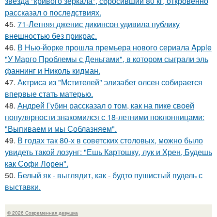
звезда "кривого зеркала", сбросивший 80 кг, откровенно
рассказал о последствиях.
45.
71-Летняя дженис дикинсон удивила публику
внешностью без прикрас.
46.
В Нью-йорке прошла премьера нового сериала Apple
"У Марго Проблемы с Деньгами", в котором сыграли эль
фаннинг и Николь кидман.
47.
Актриса из "Мстителей" элизабет олсен собирается
впервые стать матерью.
48.
Андрей Губин рассказал о том, как на пике своей
популярности знакомился с 18-летними поклонницами:
"Выпиваем и мы Соблазняем".
49.
В годах так 80-х в советских столовых, можно было
увидеть такой лозунг: "Ешь Картошку, лук и Хрен, Будешь
как Софи Лорен".
50.
Белый як - выглядит, как - будто пушистый пудель с
выставки.
© 2026 Современная девушка