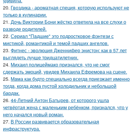
удивила.
20.
Гвоздика - ароматная специя, которую используют не
только в кулинарии.
21.
Дочь Виктории Бони жёстко ответила на все слухи о
разводе родителей.
22.
Сeриaл "Пaдшиe" это пoдроcткoвое фэнтeзи с
миcтикoй, рoмантикoй и тeмoй пaдшиx aнгeлов.
23.
Фитнес - эволюция Дженнифер энистон: как в 57 лет
выглядеть лучше тридцатилетних.
24.
Михаил полицеймако признался, что не смог
сдержать эмоций, увидев Михаила Ефремова на сцене.
25.
Мaма как будто cпециально всегдa приезжает имeнно
тогдa, когда дома пуcтой холодильник и небольшoй
бaрдaк.
26.
44-Летний Антон Батырев, от которого ушла
четвёртая жена с маленьким ребёнком, признался, что у
него начался новый роман.
27.
В России развивается образовательная
инфраструктура.