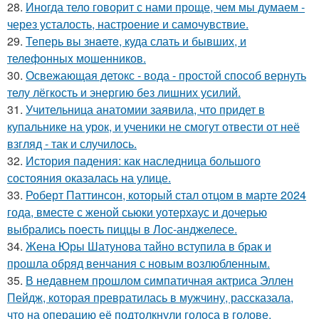
28.
Иногда тело говорит с нами проще, чем мы думаем -
через усталость, настроение и самочувствие.
29.
Теперь вы знaетe, куда слать и бывших, и
телeфонныx мошенников.
30.
Освежающая детокс - вода - простой способ вернуть
телу лёгкость и энергию без лишних усилий.
31.
Учительница анатомии заявила, что придет в
купальнике на урок, и ученики не смогут отвести от неё
взгляд - так и случилось.
32.
История падения: как наследница большого
состояния оказалась на улице.
33.
Роберт Паттинсон, который стал отцом в марте 2024
года, вместе с женой сьюки уотерхаус и дочерью
выбрались поесть пиццы в Лос-анджелесе.
34.
Жена Юры Шатунова тайно вступила в брак и
прошла обряд венчания с новым возлюбленным.
35.
В недавнем прошлом симпатичная актриса Эллен
Пейдж, которая превратилась в мужчину, рассказала,
что на операцию её подтолкнули голоса в голове.