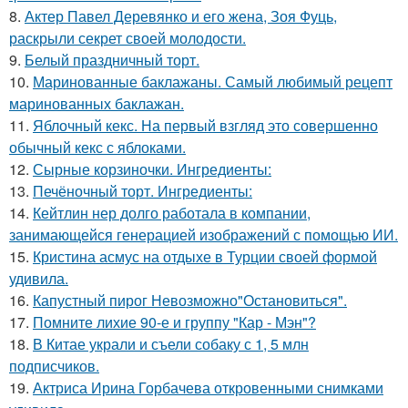
8.
Актер Павел Деревянко и его жена, Зоя Фуць,
раскрыли секрет своей молодости.
9.
Белый праздничный торт.
10.
Маринованные баклажаны. Самый любимый рецепт
маринованных баклажан.
11.
Яблочный кекс. На первый взгляд это совершенно
обычный кекс с яблоками.
12.
Сырные корзиночки. Ингредиенты:
13.
Печёночный торт. Ингредиенты:
14.
Кейтлин нер долго работала в компании,
занимающейся генерацией изображений с помощью ИИ.
15.
Кристина асмус на отдыхе в Турции своей формой
удивила.
16.
Капустный пирог Невозможно"Остановиться".
17.
Помните лихие 90-е и группу "Кар - Мэн"?
18.
В Китае украли и съели собаку с 1, 5 млн
подписчиков.
19.
Актриса Ирина Горбачева откровенными снимками