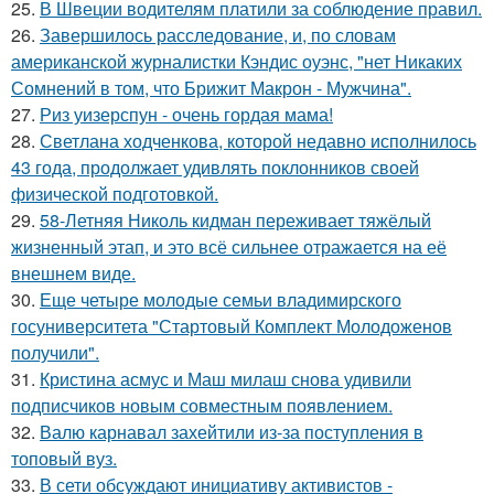
25.
В Швеции водителям платили за соблюдение правил.
26.
Завершилось расследование, и, по словам
американской журналистки Кэндис оуэнс, "нет Никаких
Сомнений в том, что Брижит Макрон - Мужчина".
27.
Риз уизерспун - очень гордая мама!
28.
Светлана ходченкова, которой недавно исполнилось
43 года, продолжает удивлять поклонников своей
физической подготовкой.
29.
58-Летняя Николь кидман переживает тяжёлый
жизненный этап, и это всё сильнее отражается на её
внешнем виде.
30.
Еще четыре молодые семьи владимирского
госуниверситета "Стартовый Комплект Молодоженов
получили".
31.
Кристина асмус и Маш милаш снова удивили
подписчиков новым совместным появлением.
32.
Валю карнавал захейтили из-за поступления в
топовый вуз.
33.
В сети обсуждают инициативу активистов -