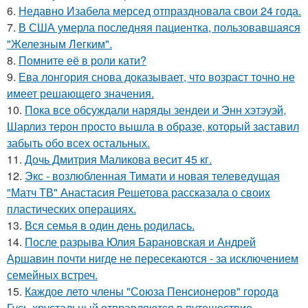
6.
Недавно Изабела мерсед отпраздновала свои 24 года.
7.
В США умерла последняя пациентка, пользовавшаяся
"Железным Легким".
8.
Помните её в роли кати?
9.
Ева лонгория снова доказывает, что возраст точно не
имеет решающего значения.
10.
Пока все обсуждали наряды зендеи и Энн хэтэуэй,
Шарлиз терон просто вышла в образе, который заставил
забыть обо всех остальных.
11.
Дочь Дмитрия Маликова весит 45 кг.
12.
Экс - возлюбленная Тимати и новая телеведущая
"Матч ТВ" Анастасия Решетова рассказала о своих
пластических операциях.
13.
Вся семья в один день родилась.
14.
После разрыва Юлия Барановская и Андрей
Аршавин почти нигде не пересекаются - за исключением
семейных встреч.
15.
Каждое лето члены "Союза Пенсионеров" города
Гусь-хрустальный отправляются в путешествие.