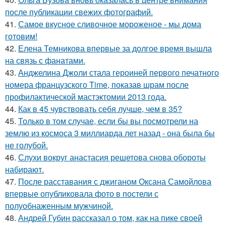
после публикации свежих фотографий.
41.
Самое вкусное сливочное мороженое - мы дома
готовим!
42.
Елена Темникова впервые за долгое время вышла
на связь с фанатами.
43.
Анджелина Джоли стала героиней первого печатного
номера французского Time, показав шрам после
профилактической мастэктомии 2013 года.
44.
Как в 45 чувствовать себя лучше, чем в 35?
45.
Только в том случае, если бы вы посмотрели на
землю из космоса 3 миллиарда лет назад - она была бы
не голубой.
46.
Слухи вокруг анастасия решетова снова обороты
набирают.
47.
После расставания с джиганом Оксана Самойлова
впервые опубликовала фото в постели с
полуобнаженным мужчиной.
48.
Андрей Губин рассказал о том, как на пике своей