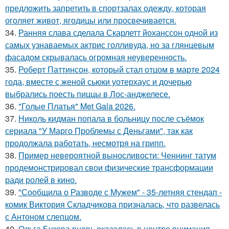
предложить запретить в спортзалах одежду, которая
оголяет живот, ягодицы или просвечивается.
34.
Ранняя слава сделала Скарлетт йоханссон одной из
самых узнаваемых актрис голливуда, но за глянцевым
фасадом скрывалась огромная неуверенность.
35.
Роберт Паттинсон, который стал отцом в марте 2024
года, вместе с женой сьюки уотерхаус и дочерью
выбрались поесть пиццы в Лос-анджелесе.
36.
"Голые Платья" Met Gala 2026.
37.
Николь кидман попала в больницу после съёмок
сериала "У Марго Проблемы с Деньгами", так как
продолжала работать, несмотря на грипп.
38.
Пример невероятной выносливости: Ченнинг татум
продемонстрировал свои физические трансформации
ради ролей в кино.
39.
"Сообщила о Разводе с Мужем" - 35-летняя стендап -
комик Виктория Складчикова призналась, что развелась
с Антоном слепцом.
40.
Ольга Бузова вновь оказалась в центре внимания