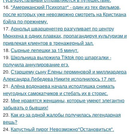
16.
"Американский Психопат" - один из тех фильмов,
после которых уже невозможно смотреть на Кристиана
бэйла по-прежнему.
17.
Арнольд шварценеггер разгуливает по центру
Мюнхена в одних плавках, пропагандируя культуризм и
привлекая клиентов в тренажерный зал.
18.
Сырные лепешки за 15 минут.
19.
Школьница выложила Tiktok про шпаргалки -
получила аннулирование егэ.
20.
Старшему сыну Елены перминовой и миллиардера
Александра Лебедева Никите исполнилось 17 лет.
21.
Алёна водонаева начала исподтишка снимать
неугодных самокатчиков и стебать их в сторис.
22.
Мне нравятся женщины, которые умеют элегантно
забывать о бывших!
23.
Как из-за одной жалобы получилась легендарная
вещь?
24.
Капустный пирог Невозможно"Остановиться".