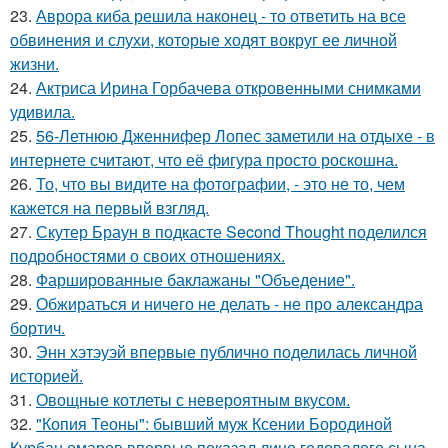
23.
Аврора киба решила наконец - то ответить на все
обвинения и слухи, которые ходят вокруг ее личной
жизни.
24.
Актриса Ирина Горбачева откровенными снимками
удивила.
25.
56-Летнюю Дженнифер Лопес заметили на отдыхе - в
интернете считают, что её фигура просто роскошна.
26.
То, что вы видите на фотографии, - это не то, чем
кажется на первый взгляд.
27.
Скутер Браун в подкасте Second Thought поделился
подробностями о своих отношениях.
28.
Фаршированные баклажаны "Объедение".
29.
Обжираться и ничего не делать - не про александра
бортич.
30.
Энн хэтэуэй впервые публично поделилась личной
историей.
31.
Овощные котлеты с невероятным вкусом.
32.
"Копия Теоны": бывший муж Ксении Бородиной
Курбан омаров впервые показал лицо годовалого сына