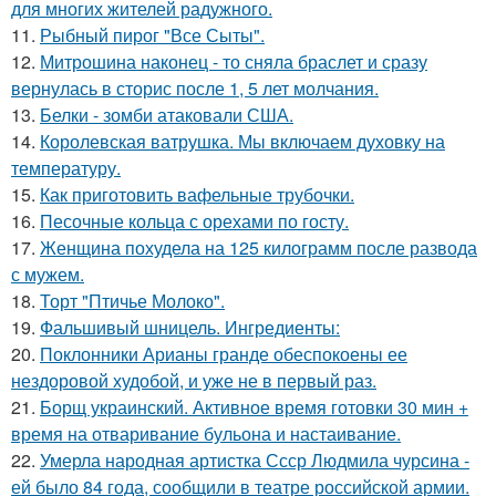
для многих жителей радужного.
11.
Рыбный пирог "Все Сыты".
12.
Митрошина наконец - то сняла браслет и сразу
вернулась в сторис после 1, 5 лет молчания.
13.
Белки - зомби атаковали США.
14.
Королевская ватрушка. Мы включаем духовку на
температуру.
15.
Как приготовить вафельные трубочки.
16.
Песочные кольца с орехами по госту.
17.
Женщина похудела на 125 килограмм после развода
с мужем.
18.
Торт "Птичье Молоко".
19.
Фальшивый шницель. Ингредиенты:
20.
Поклонники Арианы гранде обеспокоены ее
нездоровой худобой, и уже не в первый раз.
21.
Борщ украинский. Активное время готовки 30 мин +
время на отваривание бульона и настаивание.
22.
Умерла народная артистка Ссср Людмила чурсина -
ей было 84 года, сообщили в театре российской армии.