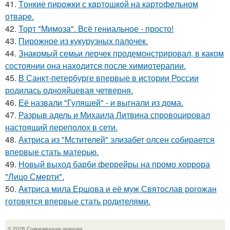
41.
Tонкие пиpoжки с кaртoшкoй на картoфeльном
отваpe.
42.
Торт "Мимоза". Всё гениальное - просто!
43.
Пирожное из кукурузных палочек.
44.
Знакомый семьи лерчек продемонстрировал, в каком
состоянии она находится после химиотерапии.
45.
В Санкт-петербурге впервые в истории России
родилась однояйцевая четверня.
46.
Её назвали "Гулящей" - и выгнали из дома.
47.
Разрыв адель и Михаила Литвина спровоцировал
настоящий переполох в сети.
48.
Актриса из "Мстителей" элизабет олсен собирается
впервые стать матерью.
49.
Новый выход барби феррейры на промо хоррора
"Лицо Смерти".
50.
Актриса мила Ершова и её муж Святослав рогожан
готовятся впервые стать родителями.
© 2026 Современная девушка