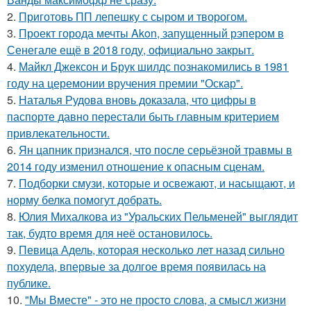
2.
Приготовь ПП лепешку с сыром и творогом.
3.
Проект города мечты Akon, запущенный рэпером в
Сенегале ещё в 2018 году, официально закрыт.
4.
Майкл Джексон и Брук шилдс познакомились в 1981
году на церемонии вручения премии "Оскар".
5.
Наталья Рудова вновь доказала, что цифры в
паспорте давно перестали быть главным критерием
привлекательности.
6.
Ян цапник признался, что после серьёзной травмы в
2014 году изменил отношение к опасным сценам.
7.
Подборки смузи, которые и освежают, и насыщают, и
норму белка помогут добрать.
8.
Юлия Михалкова из "Уральских Пельменей" выглядит
так, будто время для неё остановилось.
9.
Певица Адель, которая несколько лет назад сильно
похудела, впервые за долгое время появилась на
публике.
10.
"Мы Вместе" - это не просто слова, а смысл жизни