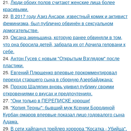
21.
Люди обоих полов считают женские лица более
красивыми.
22.
В 2017 году Азиз Ансари, известный комик и активист
феминизма, был публично обвинён в сексуальном
домогательстве.
23.
Оксана акиньшина, которую ранее обвиняли в том,
что она бросила детей, забрала их от Арчила геловани к
себе.
24.
Антон Гусев с новым "Открытым Взглядом" после
пластики.
25.
Евгений Плющенко впервые прокомментировал
переход старшего сына в сборную Азербайджана:
26.
Прохор Шаляпин вновь удивил публику своими
откровениями о вкусах и предпочтениях.
27.
"Они только в ПЕРЕПИСКЕ хороши!
28.
"Копия Теоны": бывший муж Ксении Бородиной
Курбан омаров впервые показал лицо годовалого сына
Адама.
29.
В сети хайпанул трейлер хоррора "Косатка - Убийца".