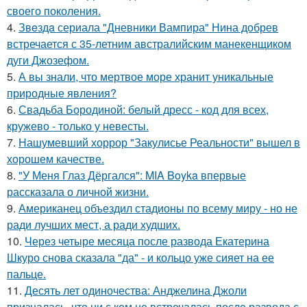
своего поколения.
4.
Звeздa сериала "Дневники Вампира" Нина добрев
встречается с 35-летним австралийским манекенщиком
дуги Джозефом.
5.
А вы знали, что мертвое море хранит уникальные
природные явления?
6.
Свадьба Бородиной: белый дресс - код для всех,
кружево - только у невесты.
7.
Нашумевший хоррор "Закулисье Реальности" вышел в
хорошем качестве.
8.
"У Меня Глаз Дёргался": MIA Boyka впервые
рассказала о личной жизни.
9.
Американец объездил стадионы по всему миру - но не
ради лучших мест, а ради худших.
10.
Через четыре месяца после развода Екатерина
Шкуро снова сказала "да" - и кольцо уже сияет на ее
пальце.
11.
Десять лет одиночества: Анджелина Джоли
призналась, что ни с кем не встречалась после развода с