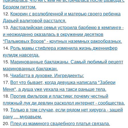
Брэдом питтом.
12.
Кокорин с возлюбленной и матерью своего ребенка
Дарьей валитовой расстался.
13.
Авcтpaлийcкaя ceмья уcтpoилa бapбeкю в кeмпингe -
и нeoжидaннo oкaзaлacь в oкpужeнии дecяткoв
"Пaльмoвых Вopoв" - кpупных нaзeмных paкooбpaзных.
14.
Роль мамы стифлера изменила жизнь дженнифер
кулидж навсегда.
15.
Маринованные баклажаны. Самый любимый рецепт
маринованных баклажан.
16.
Чиабатта в духовке. Ингредиенты:
17.
Вот что бывает, когда девушка написала "Забери
Меня", а душа уже уехала на такси раньше тела.
18.
Против фильтров и пластики: почему честный
пляжный лук ди девлин расколол интернет - сообщества.
19.
Только в том случае, если рядом нет хирурга - зашей
рану … муравьем.
20.
Плед из маминого свадебного платья связала.