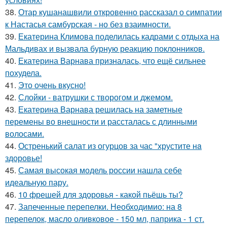
38.
Отар кушанашвили откровенно рассказал о симпатии
к Настасья самбурская - но без взаимности.
39.
Екатерина Климова поделилась кадрами с отдыха на
Мальдивах и вызвала бурную реакцию поклонников.
40.
Екатерина Варнава призналась, что ещё сильнее
похудела.
41.
Это очень вкусно!
42.
Слойки - ватрушки с творогом и джемом.
43.
Екатерина Варнава решилась на заметные
перемены во внешности и рассталась с длинными
волосами.
44.
Остренький салат из огурцов за час "хрустите нa
здоровье!
45.
Самая высокая модель россии нашла себе
идеальную пару.
46.
10 фрешей для здоровья - какой пьёшь ты?
47.
Запеченные перепелки. Необходимио: на 8
перепелок, масло оливковое - 150 мл, паприка - 1 ст.