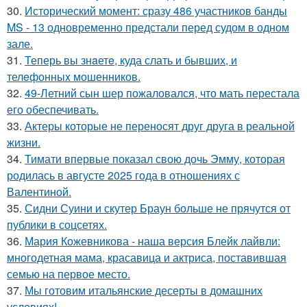
30.
Исторический момент: сразу 486 участников банды
MS - 13 одновременно предстали перед судом в одном
зале.
31.
Теперь вы знaетe, куда слать и бывших, и
телeфонныx мошенников.
32.
49-Летний сын шер пожаловался, что мать перестала
его обеспечивать.
33.
Актеры которые не переносят друг друга в реальной
жизни.
34.
Тимати впервые показал свою дочь Эмму, которая
родилась в августе 2025 года в отношениях с
Валентиной.
35.
Сидни Суини и скутер Браун больше не прячутся от
публики в соцсетях.
36.
Мария Кожевникова - наша версия Блейк лайвли:
многодетная мама, красавица и актриса, поставившая
семью на первое место.
37.
Мы готовим итальянские десерты в домашних
условиях!