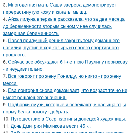
3.
Многодетная мать Саша зверева демонстрирует
перерастянутую кожу и канаты мышц.
4.
Айза лилуна впервые рассказала, что за два месяца
до беременности вторым сыном у неё случилась
замершая беременность.
5.
Павел прилучный решил закрыть тему домашнего
насилия, пустив в ход козырь из своего спортивного
прошлого.
6.
Сейчас все обсуждают 61-летнюю Паулину поризкову
- и неудивительно.
7.
Все говорят про жену Роналду, но никто - про жену
месси.
8.
Ева лонгория снова доказывает, что возраст точно не
имеет решающего значения.
9.
Подборки смузи, которые и освежают, и насыщают, и
норму белка помогут добрать.
10.
Путешествие в Ссср: картины донецкой художницы.
11.
Дочь Дмитрия Маликова весит 45 кг.
12.
Забудьте романтическую чушь про любовь генриха