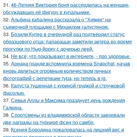
31.
46-Летняя Виктория боня рассердилась на женщин,
обсуждавших её фигуру в купальнике.
32.
Альбина кабалина рассказала о "Химии" на
съемочной площадке с Михаилом галустяном.
33.
Брэдли Купер в очередной раз подтвердил статус
образцового отца: папарацци заметили актера во время
прогулки по Нью-йорку с дочерью леей.
34.
Не всё, что показывают в интернете, - про здоровье.
35.
Ариана гранде вспомнила времена Snapchat, начав
вновь делиться огромным количеством личных
фотографий с репетиции тура, но теперь в ig.
36.
Капуста тушенная с куриной грудкой и стручковой
фасолью.
37.
Семья Аллы и Максима празднует день рождения
Галкина.
38.
Спортсмены из владимирской области завоевали
две награды на турнире фсин по самбо.
39.
Ксения Бородина пожаловалась на лишний вес и
отсутствие прогресса в похудении.