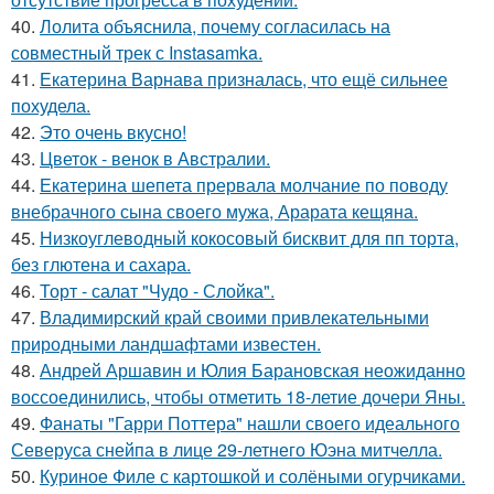
40.
Лолита объяснила, почему согласилась на
совместный трек с Instasamka.
41.
Екатерина Варнава призналась, что ещё сильнее
похудела.
42.
Это очень вкусно!
43.
Цветок - венок в Австралии.
44.
Екатерина шепета прервала молчание по поводу
внебрачного сына своего мужа, Арарата кещяна.
45.
Низкоуглеводный кокосовый бисквит для пп торта,
без глютена и сахара.
46.
Торт - салат "Чудо - Слойка".
47.
Владимирский край своими привлекательными
природными ландшафтами известен.
48.
Андрей Аршавин и Юлия Барановская неожиданно
воссоединились, чтобы отметить 18-летие дочери Яны.
49.
Фанаты "Гарри Поттера" нашли своего идеального
Северуса снейпа в лице 29-летнего Юэна митчелла.
50.
Куриное Филе с картошкой и солёными огурчиками.