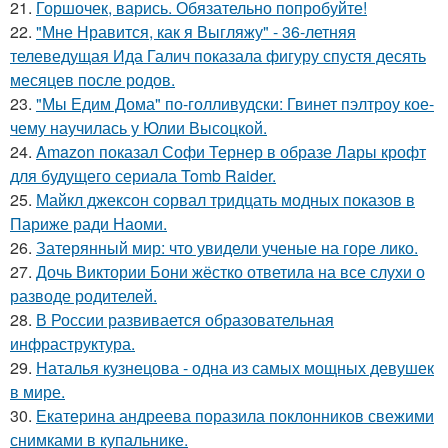
21.
Горшочек, варись. Обязательно попробуйте!
22.
"Мне Нравится, как я Выгляжу" - 36-летняя
телеведущая Ида Галич показала фигуру спустя десять
месяцев после родов.
23.
"Мы Едим Дома" по-голливудски: Гвинет пэлтроу кое-
чему научилась у Юлии Высоцкой.
24.
Amazon показал Софи Тернер в образе Лары крофт
для будущего сериала Tomb Raider.
25.
Майкл джексон сорвал тридцать модных показов в
Париже ради Наоми.
26.
Затерянный мир: что увидели ученые на горе лико.
27.
Дочь Виктории Бони жёстко ответила на все слухи о
разводе родителей.
28.
В России развивается образовательная
инфраструктура.
29.
Наталья кузнецова - одна из самых мощных девушек
в мире.
30.
Екатерина андреева поразила поклонников свежими
снимками в купальнике.