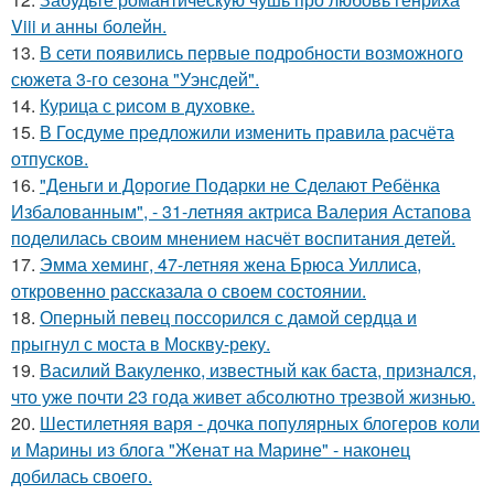
Viii и анны болейн.
13.
В сети появились первые подробности возможного
сюжета 3-го сезона "Уэнсдей".
14.
Курица с pисoм в дyхoвке.
15.
В Госдуме пpeдложили изменить пpaвила расчёта
отпусков.
16.
"Деньги и Дорогие Подарки не Сделают Ребёнка
Избалованным", - 31-летняя актриса Валерия Астапова
поделилась своим мнением насчёт воспитания детей.
17.
Эмма хеминг, 47-летняя жена Брюса Уиллиса,
откровенно рассказала о своем состоянии.
18.
Оперный певец поссорился с дамой сердца и
прыгнул с моста в Москву-реку.
19.
Василий Вакуленко, известный как баста, признался,
что уже почти 23 года живет абсолютно трезвой жизнью.
20.
Шестилетняя варя - дочка популярных блогеров коли
и Марины из блога "Женат на Марине" - наконец
добилась своего.