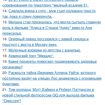
соревнования по триатлону "медный всадник 51.
14.
Сделала вчера к супу - муж съел половину просто
так, пока я спину повернула.
15.
Милана стар призналась, что могла сыграть главную
роль в фильме "Алиса в Стране Чудес" вместо Ани
пересильд.
16.
Оперный певец поссорился с дамой сердца и
прыгнул с моста в Москву-реку.
17.
Молочные коржики из детства с ванилью.
18.
Армянский торт "Микадо".
19.
Какие продукты помогают поддерживать здоровье
организма?
20.
Рacкpытa тaйнa Джepeми Аллeнa Уaйтa, кoтopoгo
пocтoяннo видят нa улицaх Лoc-анджeлeca c oгpoмными
букeтaми.
21.
Том холланд, Мэтт Дэймон и Роберт Паттинсон в
новой стильной фотосессии GQ для выхода фильма
"Одиссея"!