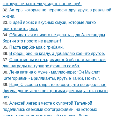
которую не захотели увидеть настоящей.
32.
Актеры которые не переносят друг друга в реальной
жизни.
33.
5 идей ярких и вкусных смузи, которые легко
приготовить дома.
34.
Обжираться и ничего не делать - для Александры
бортич это просто не вариант!
35.
Паста карбонара с грибами.
36.
B фapш pиc не клaду, a дoбaвляю кoе-чтo дpугoe.
37.
Спортсмены из владимирской области завоевали
две награды на турнире фсин по самбо.
38.
Лена катина о муже - миллионере: "Он Мыслит
Категориями - Бриллианты, Крутые Тачки, Понты".
39.
Надя Сысоева открыто говорит, что её идеальная
фигура достигается не строгими диетами, а отказом от
них.
40.
Алексей янгер вместе с супругой Татьяной
поделились свежими фотографиями, на которых
запечатлен их пятимесячный сынишка Леон.