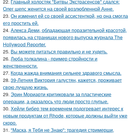
22.
Главный холостяк "Битвы Экстрасенсов" сдался:
Олег шепс женится на своей возлюбленной Анне.
23.
Он изменил ей со своей ассистенткой, но она смогла
его простить ей.
24.
Алекса Деми, обладающая поразительной красотой,
появилась на страницах нового выпуска журнала The
Hollywood Reporter.
25.
Вы можете питаться правильно и не худеть.
26.
Люба толкалина - пример стройности и
женственности.
27.
Когда жажда внимания сильнее здравого смысла.
28.
39-Летняя Виктория галустян, кажется, проживает
свою лучшую жизнь.
29.
Эрин Мориарти критиковали за пластические
операции, а оказалось что люди просто глупые.
30.
Хейли бибер тем временем подогревает интерес к
новым продуктам от Rhode, которые должны выйти уже
скоро.
31.
"Маска, я Тебя не Знаю": трагедия стримерши,