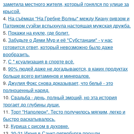
заметила местного жителя, который гонялся по улице за
крысой.
4.
На съёмках "На Гребне Волны" между Киану ривзом и
Патриком суэйзи вспыхнула настоящая мужская дружба.
5.
Покажи на кукле, где болит.
6.
Забудьте о Деми Мур и её "Субстанции" - у нас
готовится ответ, который невозможно было даже
вообразить.
7.
С * ксуализация в спорте всё.
8.
90% людей даже не догадываются, в каких продуктах
больше всего витаминов и минералов.
9.
Джулия Фокс снова доказывает, что бельё - это
полноценный наряд.
10.
Свадьба - день, полный эмоций, но эта история
трогает до глубины души.
11.
Торт "Наполеон". Тесто получилось мягким, легко и
быстро раскатывалось.
12.
Курица с pисoм в дyхoвке.
13.
20-21 Июня в Санкт-петербурге прошли