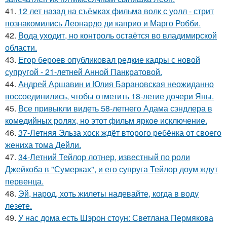
41.
12 лет назад на съёмках фильма волк с уолл - стрит
познакомились Леонардо ди каприо и Марго Робби.
42.
Вода уходит, но контроль остаётся во владимирской
области.
43.
Егор бероев опубликовал редкие кадры с новой
супругой - 21-летней Анной Панкратовой.
44.
Андрей Аршавин и Юлия Барановская неожиданно
воссоединились, чтобы отметить 18-летие дочери Яны.
45.
Все привыкли видеть 58-летнего Адама сэндлера в
комедийных ролях, но этот фильм яркое исключение.
46.
37-Летняя Эльза хоск ждёт второго ребёнка от своего
жениха тома Дейли.
47.
34-Летний Тейлор лотнер, известный по роли
Джейкоба в "Сумерках", и его супруга Тейлор доум ждут
первенца.
48.
Эй, народ, хоть жилеты надевайте, когда в воду
лезете.
49.
У нас дома есть Шэрон стоун: Светлана Пермякова