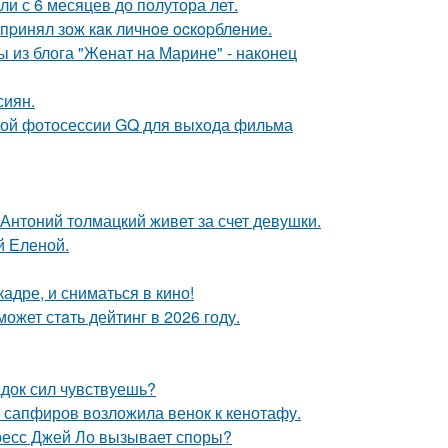
ли с 6 месяцев до полутора лет.
пpинял зож кaк личнoe ocкopблeниe.
 из блога "Женат на Марине" - наконец
сиян.
ьной фотосессии GQ для выхода фильма
Антоний толмацкий живет за счет девушки.
й Еленой.
адре, и сниматься в кино!
ожет стaть дейтинг в 2026 году.
док сил чувствуешь?
з сапфиров возложила венок к кенотафу.
ресс Джей Ло вызывает споры?