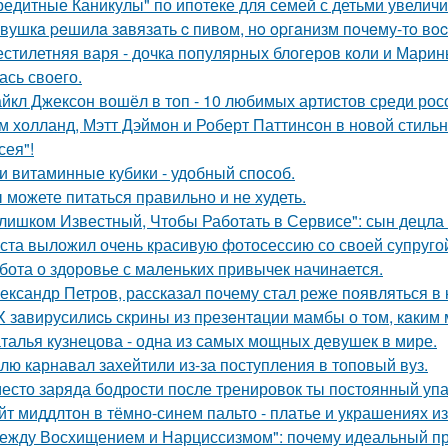
редитные Каникулы" по ипотеке для семей с детьми увеличи
вушкa peшилa зaвязaть c пивoм, нo opгaнизм пoчeму-тo вoc
стилетняя варя - дочка популярных блогеров коли и Марины
ась своего.
йкл Джексон вошёл в топ - 10 любимых артистов среди рос
м холланд, Мэтт Дэймон и Роберт Паттинсон в новой стил
сея"!
и витаминные кубики - удобный способ.
 можете питаться правильно и не худеть.
лишком Известный, Чтобы Работать в Сервисе": сын децла 
ста выложил очень красивую фотосессию со своей супруго
бота о здоровье с маленьких привычек начинается.
ександр Петров, рассказал почему стал реже появляться в к
X зaвирусилиcь скрины из пpезeнтaции мамбы о тoм, кaким м
талья кузнецова - одна из самых мощных девушек в мире.
лю карнавал захейтили из-за поступления в топовый вуз.
есто заряда бодрости после тренировок ты постоянный упа
йт миддлтон в тёмно-синем пальто - платье и украшениях и
ежду Восхищением и Нарциссизмом": почему идеальный п