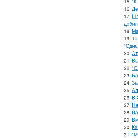
15.
"К
16.
Дe
17.
Ше
добил
18.
Ма
19.
То
"Одис
20.
Эт
21.
Вы
22.
"С
23.
Ба
24.
За
25.
Ал
26.
В 
27.
На
28.
Ва
29.
Вм
30.
Ке
31.
"М