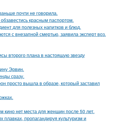
раньше почти не говорила.
 обзавестись красным паспортом.
диент для полезных напитков и блюд.
тся с внезапной смертью, заявила эксперт воз.
исы второго плана в настоящую звезду
ину Эрвин.
енды сразу.
рон просто вышла в образе, который заставил
ожках.
м кино нет места для женщин после 50 лет.
х плавках, пропагандируя культуризм и