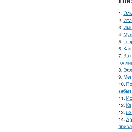
Пос
1.
Оль
2.
Ита
3.
Имб
4.
Муж
5.
Ген
6.
Как
7.
За 
голли
8.
Эфф
9.
Мег
10.
По
забыт
11.
Ис
12.
Ка
13.
52
14.
Ар
привл