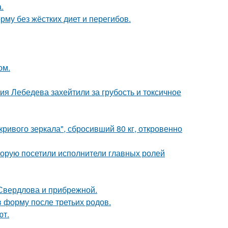
.
му без жёстких диет и перегибов.
ом.
я Лебедева захейтили за грубость и токсичное
ривого зеркала", сбросивший 80 кг, откровенно
торую посетили исполнители главных ролей
Свердлова и прибрежной.
в форму после третьих родов.
ют.