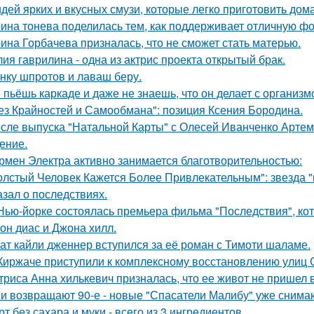
идей ярких и вкусных смузи, которые легко приготовить дома
ина тонева поделилась тем, как поддерживает отличную фор
ина Горбачева призналась, что не сможет стать матерью.
ия гаврилина - одна из актрис проекта открытый брак.
нку шпротов и лаваш беру.
 пьёшь каркаде и даже не знаешь, что он делает с организм
ез Крайностей и Самообмана": позиция Ксения Бородина.
сле выпуска "Натальной Карты" с Олесей Иванченко Артеми
ение.
рмен Электра активно занимается благотворительностью:
олстый Человек Кажется Более Привлекательным": звезда "к
азал о последствиях.
Нью-йорке состоялась премьера фильма "Последствия", ко
он диас и Джона хилл.
ат кайли дженнер вступился за её роман с Тимоти шаламе.
Киржаче приступили к комплексному восстановлению улиц 
триса Анна хилькевич призналась, что ее живот не пришел 
и возвращают 90-е - новые "Спасатели Малибу" уже снима
рт без сахара и муки - всего из 3 ингредиентов.