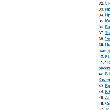
32.
5 
33.
Ир
34.
Ир
35.
Юл
36.
Ба
37.
Ты
38.
"Б
39.
По
повед
40.
Ка
41.
"Т
расск
42.
В 
Кэмер
43.
Бр
44.
В 
45.
Ак
46.
Он
47.
То