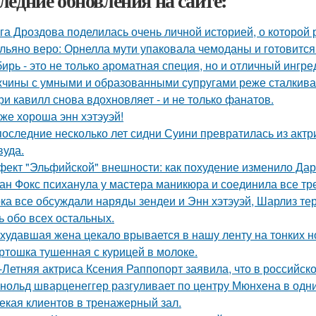
ледние обновления на сайте:
га Дроздова поделилась очень личной историей, о которой 
льяно веро: Орнелла мути упаковала чемоданы и готовится
ирь - это не только ароматная специя, но и отличный ингре
чины с умными и образованными супругами реже сталкиваю
ри кавилл снова вдохновляет - и не только фанатов.
 же хороша энн хэтэуэй!
последние несколько лет сидни Суини превратилась из актр
вуда.
ект "Эльфийской" внешности: как похудение изменило Дар
ан Фокс психанула у мастера маникюра и соединила все тр
ка все обсуждали наряды зендеи и Энн хэтэуэй, Шарлиз те
ь обо всех остальных.
худавшая жена цекало врывается в нашу ленту на тонких н
ртошка тушенная с курицей в молоке.
-Летняя актриса Ксения Раппопорт заявила, что в российско
нольд шварценеггер разгуливает по центру Мюнхена в одни
екая клиентов в тренажерный зал.