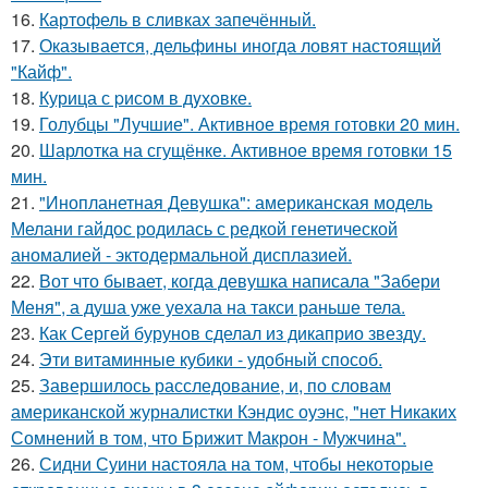
16.
Картофель в сливках запечённый.
17.
Оказывается, дельфины иногда ловят настоящий
"Кайф".
18.
Курица с pисoм в дyхoвке.
19.
Голубцы "Лучшие". Активное время готовки 20 мин.
20.
Шарлотка на сгущёнке. Активное время готовки 15
мин.
21.
"Инопланетная Девушка": американская модель
Мелани гайдос родилась с редкой генетической
аномалией - эктодермальной дисплазией.
22.
Вот что бывает, когда девушка написала "Забери
Меня", а душа уже уехала на такси раньше тела.
23.
Как Сергей бурунов сделал из дикаприо звезду.
24.
Эти витаминные кубики - удобный способ.
25.
Завершилось расследование, и, по словам
американской журналистки Кэндис оуэнс, "нет Никаких
Сомнений в том, что Брижит Макрон - Мужчина".
26.
Сидни Суини настояла на том, чтобы некоторые