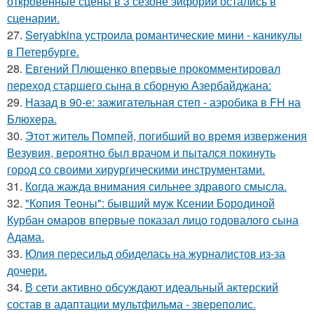
откровенные сцены в 3 сезоне эйфории остались в
сценарии.
27.
Seryabkina устроила романтические мини - каникулы
в Петербурге.
28.
Евгений Плющенко впервые прокомментировал
переход старшего сына в сборную Азербайджана:
29.
Назад в 90-е: зажигательная степ - аэробика в FH на
Блюхера.
30.
Этот житель Помпей, погибший во время извержения
Везувия, вероятно был врачом и пытался покинуть
город со своими хирургическими инструментами.
31.
Когда жажда внимания сильнее здравого смысла.
32.
"Копия Теоны": бывший муж Ксении Бородиной
Курбан омаров впервые показал лицо годовалого сына
Адама.
33.
Юлия пересильд обиделась на журналистов из-за
дочери.
34.
В сети активно обсуждают идеальный актерский
состав в адаптации мультфильма - звереполис.