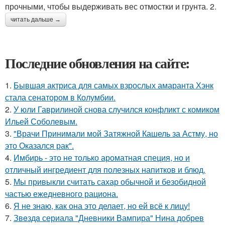
прочными, чтобы выдерживать вес отмостки и грунта. 2.
читать дальше →
Последние обновления на сайте:
1.
Бывшая актриса для самых взрослых амаранта Хэнк
стала сенатором в Колумбии.
2.
У юли Гаврилиной снова случился конфликт с комиком
Ильей Соболевым.
3.
"Врачи Принимали мой Затяжной Кашель за Астму, но
это Оказался рак".
4.
Имбирь - это не только ароматная специя, но и
отличный ингредиент для полезных напитков и блюд.
5.
Мы привыкли считать сахар обычной и безобидной
частью ежедневного рациона.
6.
Я не знаю, как она это делает, но ей всё к лицу!
7.
Звeздa сериала "Дневники Вампира" Нина добрев