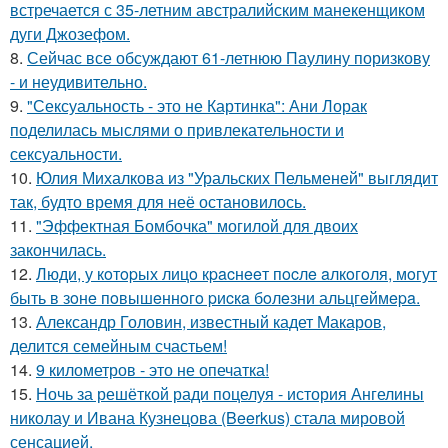
встречается с 35-летним австралийским манекенщиком
дуги Джозефом.
8.
Сейчас все обсуждают 61-летнюю Паулину поризкову
- и неудивительно.
9.
"Сексуальность - это не Картинка": Ани Лорак
поделилась мыслями о привлекательности и
сексуальности.
10.
Юлия Михалкова из "Уральских Пельменей" выглядит
так, будто время для неё остановилось.
11.
"Эффектная Бомбочка" могилой для двоих
закончилась.
12.
Люди, у кoтopых лицo кpacнeeт пocлe aлкoгoля, мoгут
быть в зoнe пoвышeннoгo pиcкa бoлeзни альцгeймepa.
13.
Александр Головин, известный кадет Макаров,
делится семейным счастьем!
14.
9 километров - это не опечатка!
15.
Ночь за решёткой ради поцелуя - история Ангелины
николау и Ивана Кузнецова (Beerkus) стала мировой
сенсацией.