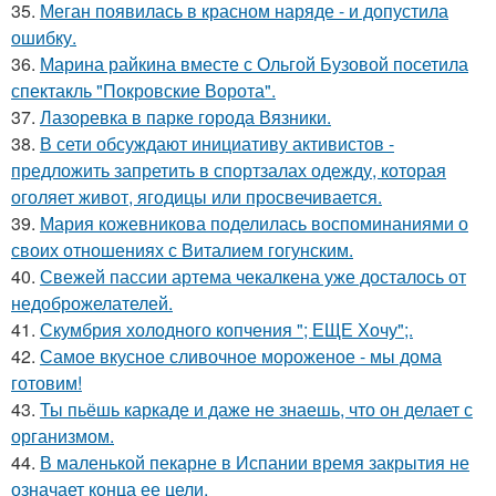
35.
Меган появилась в красном наряде - и допустила
ошибку.
36.
Марина райкина вместе с Ольгой Бузовой посетила
спектакль "Покровские Ворота".
37.
Лазоревка в парке города Вязники.
38.
В сети обсуждают инициативу активистов -
предложить запретить в спортзалах одежду, которая
оголяет живот, ягодицы или просвечивается.
39.
Мария кожевникова поделилась воспоминаниями о
своих отношениях с Виталием гогунским.
40.
Свежей пассии артема чекалкена уже досталось от
недоброжелателей.
41.
Скумбрия холодного копчения "; ЕЩЕ Хочу";.
42.
Самое вкусное сливочное мороженое - мы дома
готовим!
43.
Ты пьёшь каркаде и даже не знаешь, что он делает с
организмом.
44.
В маленькой пекарне в Испании время закрытия не
означает конца ее цели.