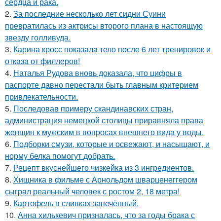
сердца и рака.
2.
За последние несколько лет сидни Суини
превратилась из актрисы второго плана в настоящую
звезду голливуда.
3.
Карина кросс показала тело после 6 лет тренировок и
отказа от филлеров!
4.
Наталья Рудова вновь доказала, что цифры в
паспорте давно перестали быть главным критерием
привлекательности.
5.
Последовав примеру скандинавских стран,
администрация немецкой столицы приравняла права
женщин к мужским в вопросах внешнего вида у воды.
6.
Подборки смузи, которые и освежают, и насыщают, и
норму белка помогут добрать.
7.
Рецепт вкуснейшего чизкейка из 3 ингредиентов.
8.
Хищника в фильме с Арнольдом шварценеггером
сыграл реальный человек с ростом 2, 18 метра!
9.
Картофель в сливках запечённый.
10.
Анна хилькевич призналась, что за годы брака с