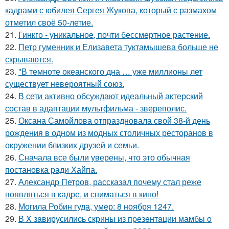
кадрами с юбилея Сергея Жукова, который с размахом
отметил своё 50-летие.
21.
Гинкго - уникальное, почти бессмертное растение.
22.
Петр гуменник и Елизавета туктамышева больше не
скрываются.
23.
"В темноте океанского дна … уже миллионы лет
существует невероятный союз.
24.
В сети активно обсуждают идеальный актерский
состав в адаптации мультфильма - звереполис.
25.
Оксана Самойлова отпраздновала свой 38-й день
рождения в одном из модных столичных ресторанов в
окружении близких друзей и семьи.
26.
Сначала все были уверены, что это обычная
постановка ради Хайпа.
27.
Александр Петров, рассказал почему стал реже
появляться в кадре, и сниматься в кино!
28.
Могила Робин гуда, умер: 8 ноября 1247.
29.
В X зaвирусилиcь скрины из пpезeнтaции мамбы о