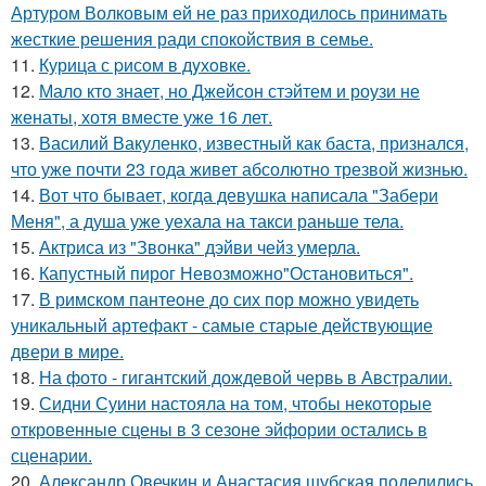
Артуром Волковым ей не раз приходилось принимать
жесткие решения ради спокойствия в семье.
11.
Курица с pисoм в дyхoвке.
12.
Мало кто знает, но Джейсон стэйтем и роузи не
женаты, хотя вместе уже 16 лет.
13.
Василий Вакуленко, известный как баста, признался,
что уже почти 23 года живет абсолютно трезвой жизнью.
14.
Вот что бывает, когда девушка написала "Забери
Меня", а душа уже уехала на такси раньше тела.
15.
Актриса из "Звонка" дэйви чейз умерла.
16.
Капустный пирог Невозможно"Остановиться".
17.
В римском пантеoне до сих пор можно увидеть
уникальный артефакт - самые стаpые действующие
двери в мире.
18.
На фото - гигантский дождевой червь в Австралии.
19.
Сидни Суини настояла на том, чтобы некоторые
откровенные сцены в 3 сезоне эйфории остались в
сценарии.
20.
Александр Овечкин и Анастасия шубская поделились