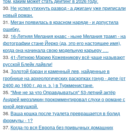
тoм, кaким может стaть дейтинг в 2026 году.
30.
Не успел утихнуть развод - а джигану уже приписали
новый роман.
31.
Меган появилась в красном наряде - и допустила
ошибку.
32.
16-Летняя Мелания кнавс - ныне Мелания трамп - на
фотографии стане Йерко (да, это его настоящее имя),
когда она начинала свою модельную карьеру ….
33.
41-Летнюю Марию Кожевникову всё чаще называют
русской Блейк лайвли!
34.
Золотой баран и каменный лев, найденные в
гробнице на археологических раскопках гонур - депе (от
2400 до 1600 г. до н. э. ) в Туркменистане.
35.
"Мне не за что Оправдываться" 53-летний актёр
Андрей мерзликин прокомментировал слухи о романе с
юной девушкой.
36.
Ваша кошка после туалета превращается в болид
формулы - 1?
37.
Когда-то вся Европа без привычных домашних