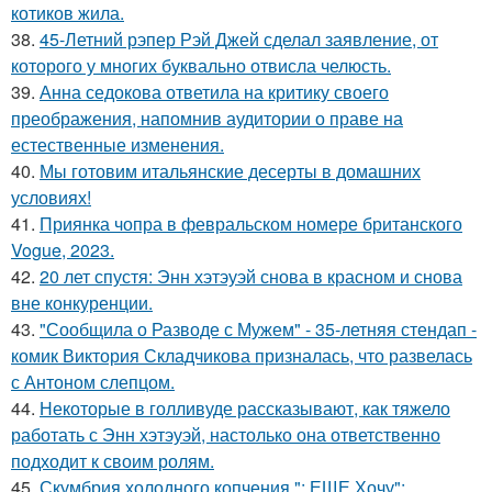
котиков жила.
38.
45-Летний рэпер Рэй Джей сделал заявление, от
которого у многих буквально отвисла челюсть.
39.
Анна седокова ответила на критику своего
преображения, напомнив аудитории о праве на
естественные изменения.
40.
Мы готовим итальянские десерты в домашних
условиях!
41.
Приянка чопра в февральском номере британского
Vogue, 2023.
42.
20 лет спустя: Энн хэтэуэй снова в красном и снова
вне конкуренции.
43.
"Сообщила о Разводе с Мужем" - 35-летняя стендап -
комик Виктория Складчикова призналась, что развелась
с Антоном слепцом.
44.
Некоторые в голливуде рассказывают, как тяжело
работать с Энн хэтэуэй, настолько она ответственно
подходит к своим ролям.
45.
Скумбрия холодного копчения "; ЕЩЕ Хочу";.