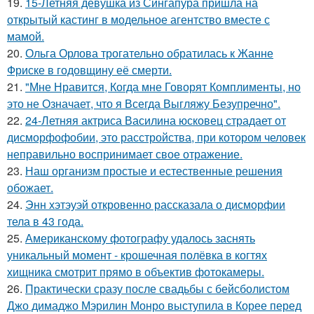
19.
15-Летняя девушка из Сингапура пришла на
открытый кастинг в модельное агентство вместе с
мамой.
20.
Ольга Орлова трогательно обратилась к Жанне
Фриске в годовщину её смерти.
21.
"Мне Нравится, Когда мне Говорят Комплименты, но
это не Означает, что я Всегда Выгляжу Безупречно".
22.
24-Летняя актриса Василина юсковец страдает от
дисморфофобии, это расстройства, при котором человек
неправильно воспринимает свое отражение.
23.
Наш организм простые и естественные решения
обожает.
24.
Энн хэтэуэй откровенно рассказала о дисморфии
тела в 43 года.
25.
Американскому фотографу удалось заснять
уникальный момент - крошечная полёвка в когтях
хищника смотрит прямо в объектив фотокамеры.
26.
Практически сразу после свадьбы с бейсболистом
Джо димаджо Мэрилин Монро выступила в Корее перед