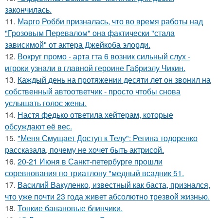
закончилась.
11.
Марго Робби призналась, что во время работы над
"Грозовым Перевалом" она фактически "стала
зависимой" от актера Джейкоба элорди.
12.
Вокруг промо - арта гта 6 возник сильный слух -
игроки узнали в главной героине Габриэлу Чикин.
13.
Каждый день на протяжении десяти лет он звонил на
собственный автоответчик - просто чтобы снова
услышать голос жены.
14.
Настя федько ответила хейтерам, которые
обсуждают её вес.
15.
"Меня Смущает Доступ к Телу": Регина тодоренко
рассказала, почему не хочет быть актрисой.
16.
20-21 Июня в Санкт-петербурге прошли
соревнования по триатлону "медный всадник 51.
17.
Василий Вакуленко, известный как баста, признался,
что уже почти 23 года живет абсолютно трезвой жизнью.
18.
Тонкие банановые блинчики.