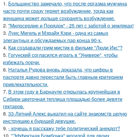
1.
Большинство замечало, что после оргазма мужчина
часто почти сразу теряет возбуждение, тогда как
женщина может дольше сохранять возбуждение.
2.
"Милосердие и Порядок" - 25 лет с заботой о земляках!
3.
Луис Мигель и Мэрайя Кэри - одна из самых
элегантных и обсуждаемых пар конца 90-х.
4.
Как создавали грим мистик в фильме "Люди Икс"?
5.
Гогунский согласился играть в "Универе", чтобы
избежать порчи.
6.
Наталья Рудова вновь доказала, что цифры в
паспорте давно перестали быть главным критерием
привлекательности.
7.
В этом году в Барнауле открылась крупнейшая в
Сибири цветочная теплица площадью более девяти
гектаров.
8.
33-Летний Алекс выкатил на сайте знакомств целую
инструкцию к будущей девушке.
9.
- хочешь я расскажу тебе политический анекдот?
10.
"Эффектная Бомбочка" могилой для двоих