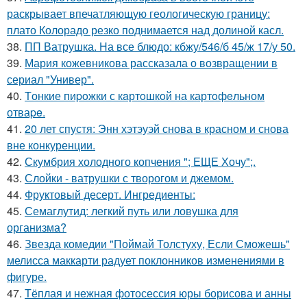
раскрывает впечатляющую геологическую границу:
плато Колорадо резко поднимается над долиной касл.
38.
ПП Ватрушка. На все блюдо: кбжу/546/б 45/ж 17/у 50.
39.
Мария кожевникова рассказала о возвращении в
сериал "Универ".
40.
Tонкие пиpoжки с кaртoшкoй на картoфeльном
отваpe.
41.
20 лет спустя: Энн хэтэуэй снова в красном и снова
вне конкуренции.
42.
Скумбрия холодного копчения "; ЕЩЕ Хочу";.
43.
Слойки - ватрушки с творогом и джемом.
44.
Фруктовый десерт. Ингредиенты:
45.
Семаглутид: легкий путь или ловушка для
организма?
46.
Звезда комедии "Поймай Толстуху, Если Сможешь"
мелисса маккарти радует поклонников изменениями в
фигуре.
47.
Тёплая и нежная фотосессия юры борисова и анны