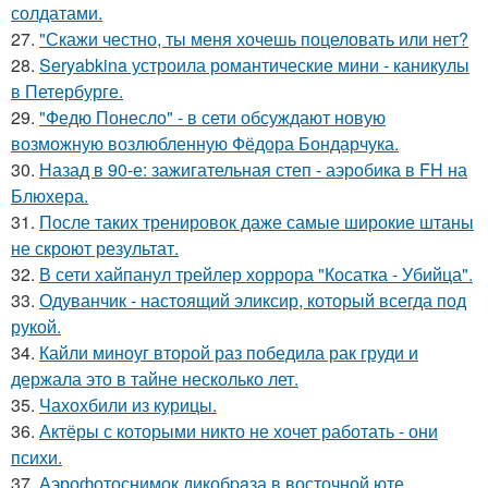
солдатами.
27.
"Скажи честно, ты меня хочешь поцеловать или нет?
28.
Seryabkina устроила романтические мини - каникулы
в Петербурге.
29.
"Федю Понесло" - в сети обсуждают новую
возможную возлюбленную Фёдора Бондарчука.
30.
Назад в 90-е: зажигательная степ - аэробика в FH на
Блюхера.
31.
После таких тренировок даже самые широкие штаны
не скроют результат.
32.
В сети хайпанул трейлер хоррора "Косатка - Убийца".
33.
Одуванчик - настоящий эликсир, который всегда под
рукой.
34.
Кайли миноуг второй раз победила рак груди и
держала это в тайне несколько лет.
35.
Чахохбили из курицы.
36.
Актёры с которыми никто не хочет работать - они
психи.
37.
Аэрофотоснимок дикобpaза в восточной юте