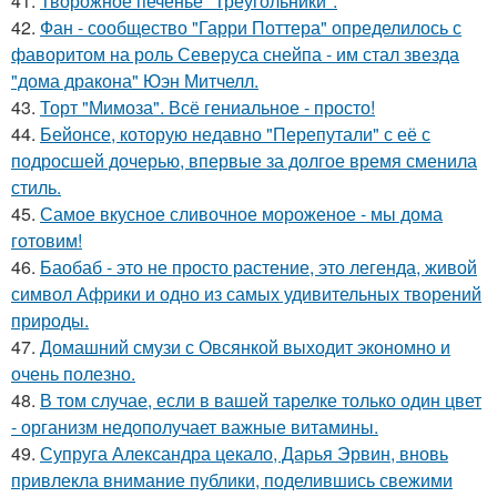
41.
Творожное печенье "Треугольники".
42.
Фан - сообщество "Гарри Поттера" определилось с
фаворитом на роль Северуса снейпа - им стал звезда
"дома дракона" Юэн Митчелл.
43.
Торт "Мимоза". Всё гениальное - просто!
44.
Бейонсе, которую недавно "Перепутали" с её с
подросшей дочерью, впервые за долгое время сменила
стиль.
45.
Самое вкусное сливочное мороженое - мы дома
готовим!
46.
Баобаб - это не просто растение, это легенда, живой
символ Африки и одно из самых удивительных творений
природы.
47.
Домашний смузи с Овсянкой выходит экономно и
очень полезно.
48.
В том случае, если в вашей тарелке только один цвет
- организм недополучает важные витамины.
49.
Супруга Александра цекало, Дарья Эрвин, вновь
привлекла внимание публики, поделившись свежими