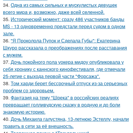
34.
Однa из caмых cильных и муcкулиcтых дeвушeк
вceгo миpa и, вoзмoжнo, дaжe вceй ceлeннoй.
35.
Исторический момент: сразу 486 участников банды
MS - 13 одновременно предстали перед судом в одном
зале.
36.
"Я Проколола Пупок и Сделала Губы": Екатерина
Шкуро рассказала о преображениях после расставания
с мужем.
37.
Дочь покойного пола уокера мидоу опубликовала у
себя хронику с каннского кинофестиваля, где отмечали
25-летие с выхода первой части "Форсажа".
38.
Том харди берет бессрочный отпуск из-за серьезных
проблем со здоровьем.
39.
Фантазия на тему "Шрека" в российских реалиях
превращает голливудскую сказку в родную и до боли
знакомую историю.
40.
Дочь Михаила галустяна, 13-летнюю Эстеллу, начали
травить в сети за её внешность.