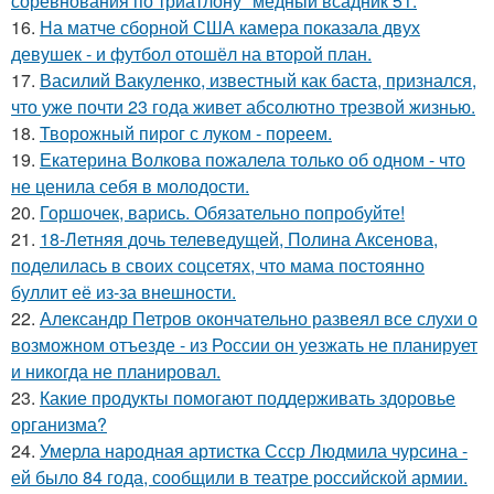
соревнования по триатлону "медный всадник 51.
16.
На матче сборной США камера показала двух
девушек - и футбол отошёл на второй план.
17.
Василий Вакуленко, известный как баста, признался,
что уже почти 23 года живет абсолютно трезвой жизнью.
18.
Творожный пирог с луком - пореем.
19.
Екатерина Волкова пожалела только об одном - что
не ценила себя в молодости.
20.
Горшочек, варись. Обязательно попробуйте!
21.
18-Летняя дочь телеведущей, Полина Аксенова,
поделилась в своих соцсетях, что мама постоянно
буллит её из-за внешности.
22.
Александр Петров окончательно развеял все слухи о
возможном отъезде - из России он уезжать не планирует
и никогда не планировал.
23.
Какие продукты помогают поддерживать здоровье
организма?
24.
Умерла народная артистка Ссср Людмила чурсина -
ей было 84 года, сообщили в театре российской армии.