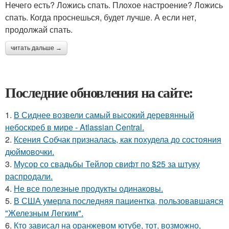
Нечего есть? Ложись спать. Плохое настроение? Ложись
спать. Когда проснешься, будет лучше. А если нет,
продолжай спать.
читать дальше →
Последние обновления на сайте:
1.
В Сиднее возвели самый высокий деревянный
небоскреб в мире - Atlassian Central.
2.
Ксения Собчак призналась, как похудела до состояния
дюймовочки.
3.
Мусор со свадьбы Тейлор свифт по $25 за штуку
распродали.
4.
Не все полезные продукты одинаковы.
5.
В США умерла последняя пациентка, пользовавшаяся
"Железным Легким".
6.
Кто зависал на оранжевом ютубе, тот, возможно,