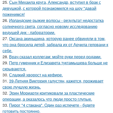
25.
Сын Михаила круга, Александр, вступил в брак с
девушкой, с которой познакомился на шоу "давай
поженимся!
26.
Ирландские рыжие волосы - результат недостатка
солнечного света, согласно новому исследованию
ведущей днк - лаборатории.
27.
Оксана акиньшина, которую ранее обвиняли в том,
что она бросила детей, забрала их от Арчила геловани к
себе.
28.
Врач сказал коллегам: мойте руки перед родами.
29.
Петр гуменник и Елизавета туктамышева больше не
скрываются.
30.
Сладкий хворост на кефире.
31.
39-Летняя Виктория галустян, кажется, проживает
свою лучшую жизнь.
32.
Эрин Мориарти критиковали за пластические
операции, а оказалось что люди просто глупые.
33.
Пирог "4 стaкана". Один раз испечете - будете
готовить постоянно.