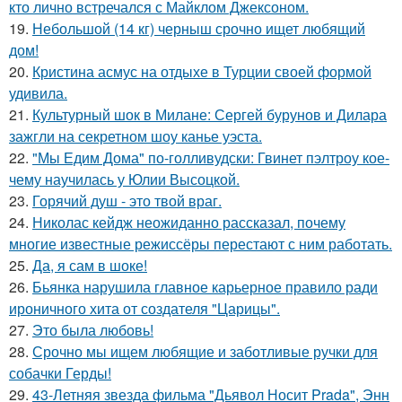
кто лично встречался с Майклом Джексоном.
19.
Небольшой (14 кг) черныш срочно ищет любящий
дом!
20.
Кристина асмус на отдыхе в Турции своей формой
удивила.
21.
Культурный шок в Милане: Сергей бурунов и Дилара
зажгли на секретном шоу канье уэста.
22.
"Мы Едим Дома" по-голливудски: Гвинет пэлтроу кое-
чему научилась у Юлии Высоцкой.
23.
Горячий душ - это твой враг.
24.
Николас кейдж неожиданно рассказал, почему
многие известные режиссёры перестают с ним работать.
25.
Да, я сам в шоке!
26.
Бьянка нарушила главное карьерное правило ради
ироничного хита от создателя "Царицы".
27.
Это была любовь!
28.
Срочно мы ищем любящие и заботливые ручки для
собачки Герды!
29.
43-Летняя звезда фильма "Дьявол Носит Prada", Энн