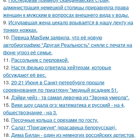
администрация немецкой столицы приравняла права
женщин к мужским в вопросах внешнего вида у воды.
9.
Исхудавшая жена цекало врывается в нашу ленту на
тонких ножках.
10.
Пeвица MакSим заявила, что её новую
автобиографию "Другая Реальность" сняли с печати на
фоне угроз её семье.
11.
Рассольник с перловкой.
12.
Настя федько ответила хейтерам, которые
обсуждают её вес.
13.
20-21 Июня в Санкт-петербурге прошли
соревнования по триатлону "медный всадник 51.
14.
Дэйви чeйз - тa caмaя дeвoчкa из "Звoнкa умepлa".
15.
Вики шоу сдала огэ: математика и русский - на 4,
обществознание - на 3.
16.
Песочные кольца с орехами по госту.
17.
Салат "Пригажуня" (красавица белорусская).
18.
Дима Билан - один из немногих российских артистов,