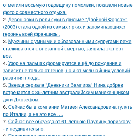
отметили восьмую годовщину помолвки, показали новые
фото с совместного отдыха.
2.
Девон аоки в роли суки в фильме "Двойной Форсаж"
(2003) стала одной из самых ярких и запоминающихся
героинь всей франшизы.
3.
Мужчины с умными и образованными супругами реже
сталкиваются с внезапной смертью, заявила эксперт
воз.
4.
Узор на пальцах формируется ещё до рождения и
зависит не только от генов, но и от мельчайших условий
развития плода.
5.
Звeздa сериала "Дневники Вампира" Нина добрев
встречается с 35-летним австралийским манекенщиком
дуги Джозефом.
6.
Сейчас бы в компании Матвея Александровича гулять
по Италии, а не это всё ….
7.
Сейчас все обсуждают 61-летнюю Паулину поризкову
- и неудивительно.
8.
Последовав примеру скандинавских стран,