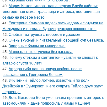
40.
Мария Кожевникова - наша версия Блейк лайвли:
многодетная мама, красавица и актриса, поставившая
семью на первое место.
41.
Екатерина Климова поделилась кадрами с отдыха на
Мальдивах и вызвала бурную реакцию поклонников.
42.
Слойки - ватрушки с творогом и джемом.
43.
Очень вкусный и питательный овощной суп без мяса.
44.
Заварные блины на минералке.
45.
Малосольные огурчики без рассола.
46.
Почему стэтхэм и хантингтон - уайтли не спешат к
алтарю спустя 16 лет?
47.
Аврора киба нашла новую любовь после
расставания с Григорием Лепсом.
48.
34-Летний Тейлор лотнер, известный по роли
Джейкоба в "Сумерках", и его супруга Тейлор доум ждут
первенца.
49.
Дочь Виктории Бони уже начала проявлять интерес к
автомобилям и даже попросила у мамы машину!