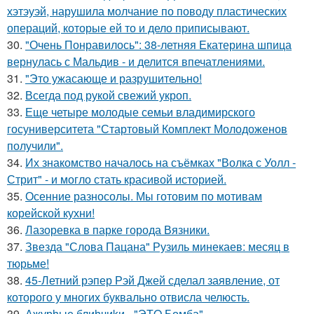
хэтэуэй, нарушила молчание по поводу пластических
операций, которые ей то и дело приписывают.
30.
"Очень Понравилось": 38-летняя Екатерина шпица
вернулась с Мальдив - и делится впечатлениями.
31.
"Это ужасающе и разрушительно!
32.
Всегда под рукой свежий укроп.
33.
Еще четыре молодые семьи владимирского
госуниверситета "Стартовый Комплект Молодоженов
получили".
34.
Их знакомство началось на съёмках "Волка с Уолл -
Стрит" - и могло стать красивой историей.
35.
Осенние разносолы. Мы готовим по мотивам
корейской кухни!
36.
Лазоревка в парке города Вязники.
37.
Звезда "Слова Пацана" Рузиль минекаев: месяц в
тюрьме!
38.
45-Летний рэпер Рэй Джей сделал заявление, от
которого у многих буквально отвисла челюсть.
39.
Ажурhые блиhчиkи - "ЭТO Бомба".