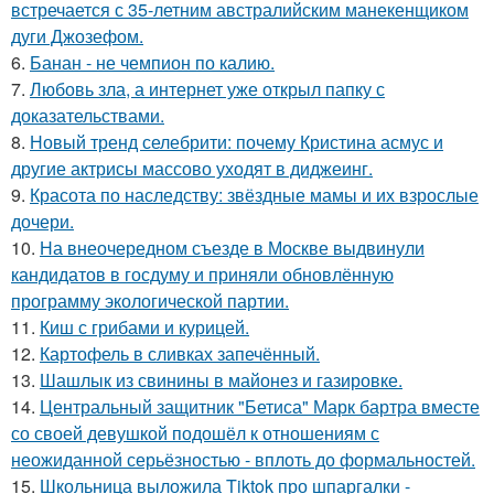
встречается с 35-летним австралийским манекенщиком
дуги Джозефом.
6.
Банан - не чемпион по калию.
7.
Любовь зла, а интернет уже открыл папку с
доказательствами.
8.
Новый тренд селебрити: почему Кристина асмус и
другие актрисы массово уходят в диджеинг.
9.
Красота по наследству: звёздные мамы и их взрослые
дочери.
10.
На внеочередном съезде в Москве выдвинули
кандидатов в госдуму и приняли обновлённую
программу экологической партии.
11.
Киш с грибами и курицей.
12.
Картофель в сливках запечённый.
13.
Шашлык из свинины в майонез и газировке.
14.
Центральный защитник "Бетиса" Марк бартра вместе
со своей девушкой подошёл к отношениям с
неожиданной серьёзностью - вплоть до формальностей.
15.
Школьница выложила Tiktok про шпаргалки -