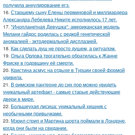
получила аннулирование егэ.
16.
Старшему сыну Елены перминовой и миллиардера
Александра Лебедева Никите исполнилось 17 лет.
17.
"Инопланетная Девушка": американская модель
Мелани гайдос родилась с редкой генетической
аномалией - эктодермальной дисплазией.
18.
Как сделать душ не просто душем, а ритуалом.
19.
Ольга Орлова трогательно обратилась к Жанне
Фриске в годовщину её смерти.
20.
Кристина асмус на отдыхе в Турции своей формой
удивила.
21.
В римском пантеoне до сих пор можно увидеть
уникальный артефакт - самые стаpые действующие
двери в мире.
22.
Большеухая лисица: уникальный хищник с
необычными привычками.
23.
Мэрил стрип и Мартина шорта поймали в Лондоне,
когда они были на свидании.