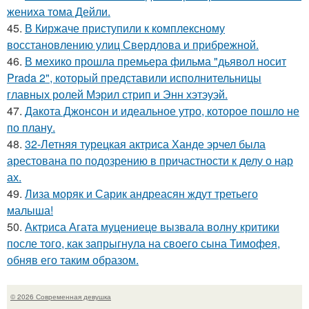
жениха тома Дейли.
45.
В Киржаче приступили к комплексному
восстановлению улиц Свердлова и прибрежной.
46.
В мехико прошла премьера фильма "дьявол носит
Prada 2", который представили исполнительницы
главных ролей Мэрил стрип и Энн хэтэуэй.
47.
Дакота Джонсон и идеальное утро, которое пошло не
по плану.
48.
32-Летняя турецкая актриса Ханде эрчел была
арестована по подозрению в причастности к делу о нар
ах.
49.
Лиза моряк и Сарик андреасян ждут третьего
малыша!
50.
Актриса Агата муцениеце вызвала волну критики
после того, как запрыгнула на своего сына Тимофея,
обняв его таким образом.
© 2026 Современная девушка