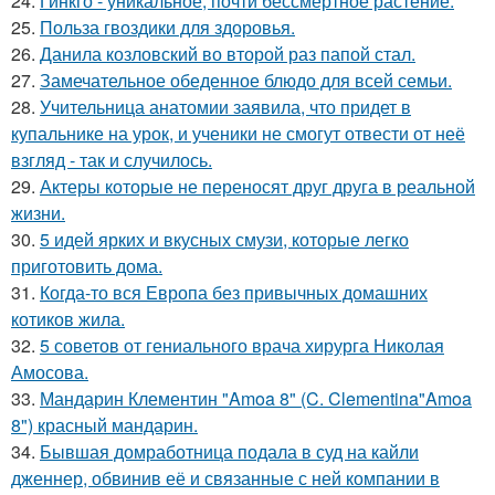
24.
Гинкго - уникальное, почти бессмертное растение.
25.
Польза гвоздики для здоровья.
26.
Данила козловский во второй раз папой стал.
27.
Замечательное обеденное блюдо для всей семьи.
28.
Учительница анатомии заявила, что придет в
купальнике на урок, и ученики не смогут отвести от неё
взгляд - так и случилось.
29.
Актеры которые не переносят друг друга в реальной
жизни.
30.
5 идей ярких и вкусных смузи, которые легко
приготовить дома.
31.
Когда-то вся Европа без привычных домашних
котиков жила.
32.
5 советов от гениального врача хирурга Николая
Амосова.
33.
Мандарин Клементин "Amoa 8" (C. Clementina"Amoa
8") красный мандарин.
34.
Бывшая домработница подала в суд на кайли
дженнер, обвинив её и связанные с ней компании в