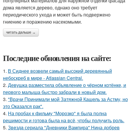
популярных материалов для наружной отделки фасада
дома является дерево, однако оно требует
периодического ухода и может быть подвержено
гниению и поражению насекомыми.
читать дальше →
Последние обновления на сайте:
1.
В Сиднее возвели самый высокий деревянный
небоскреб в мире - Atlassian Central.
2.
Девушка разместила объявление о чёрном котёнке, и
первого малыша быстро забрали в новый дом.
3.
"Врачи Принимали мой Затяжной Кашель за Астму, но
это Оказался рак".
4.
На пробах к фильму "Морозко" я была полна
решимости и готова была на всё, чтобы получить роль.
5.
Звeздa сериала "Дневники Вампира" Нина добрев