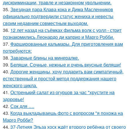
дискриминации, травле и незаконном увольнении.
35.
Звездная пара Клава кока и Дима Масленников
официально подтвердили статус жениха и невесты
своим недавним совместным выходом.
36.
12 лет назад на съёмках фильма волк с уолл - стрит
познакомились Леонардо ди каприо и Марго Робби.
37.
Фаршированные кальмары. Для приготовления вам
потребуются:
38.
Заварные блины на минералке.
39.
Беляши. Сочные, нежные и очень вкусные беляши!
40.
Дорогие женщины, хочу подарить вам симпатичный,
естественный и простой метод поддержания нашего
женского цикла.
41.
Остренький салат из огурцов за час "хрустите нa
здоровье!
42.
Сок для ….
43.
Когда выкладываешь фото с вопросом "я похожа на
Марго Робби?
44.
37-Летняя Эльза хоск ждёт второго ребёнка от своего