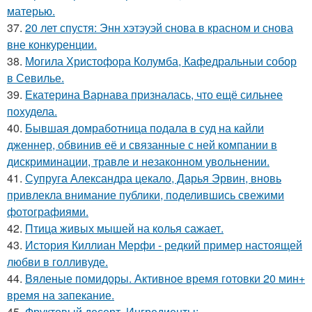
матерью.
37.
20 лет спустя: Энн хэтэуэй снова в красном и снова
вне конкуренции.
38.
Могила Христофора Колумба, Кафедральныи собор
в Севилье.
39.
Екатерина Варнава призналась, что ещё сильнее
похудела.
40.
Бывшая домработница подала в суд на кайли
дженнер, обвинив её и связанные с ней компании в
дискриминации, травле и незаконном увольнении.
41.
Супруга Александра цекало, Дарья Эрвин, вновь
привлекла внимание публики, поделившись свежими
фотографиями.
42.
Птица живых мышей на колья сажает.
43.
История Киллиан Мерфи - редкий пример настоящей
любви в голливуде.
44.
Вяленые помидоры. Активное время готовки 20 мин+
время на запекание.
45.
Фруктовый десерт. Ингредиенты: