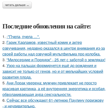
читать дальше →
Последние обновления на сайте:
1.
-"Пчела, пчела …".
2.
Гарик Харламов, известный комик и актер
озвучивания, недавно оказался в центре внимания из-за
своей работы над озвучкой мультфильма про колобка.
3.
"Милосердие и Порядок" - 25 лет с заботой о земляках!
4.
Узор на пальцах формируется ещё до рождения и
зависит не только от генов, но и от мельчайших условий
развития плода.
5.
Ани Лорак уверена: мужчин привлекает не просто
красивая картинка, а её внутренняя энергетика и особая,
обволакивающая аура сексуальности.
6.
Сейчас все обсуждают 61-летнюю Паулину поризкову
- и неудивительно.