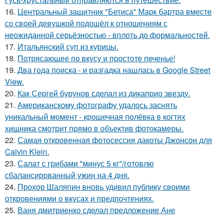
16.
Центральный защитник "Бетиса" Марк бартра вместе
со своей девушкой подошёл к отношениям с
неожиданной серьёзностью - вплоть до формальностей.
17.
Итальянский суп из курицы.
18.
Потрясающее по вкусу и простоте печенье!
19.
Два года поиска - и разгадка нашлась в Google Street
View.
20.
Как Сергей бурунов сделал из дикаприо звезду.
21.
Американскому фотографу удалось заснять
уникальный момент - крошечная полёвка в когтях
хищника смотрит прямо в объектив фотокамеры.
22.
Самая откровенная фотосессия дакоты Джонсон для
Calvin Klein.
23.
Салат с грибами "минус 5 кг"/готовлю
сбалансированный ужин на 4 дня.
24.
Прохор Шаляпин вновь удивил публику своими
откровениями о вкусах и предпочтениях.
25.
Ваня дмитриенко сделал предложение Ане