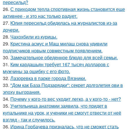
пересильд?
26.
С приходом тепла спортивная жизнь становится еще
активнее - и это нас только радует.
27.
Юлия пересильд обиделась на журналистов из-за
дочери.
28.
Чахохбили из курицы.
29.
Кристина асмус и Маш милаш снова удивили
подписчиков новым совместным появлением.
30.
Замечательное обеденное блюдо для всей семьи.
31.
Ким кардашьян требует 167 тысяч долларов с
мужчины за ошибку с его фото.
32.
Лазоревка в парке города Вязники.
33.
"Дом как База Подзарядки": секрет долголетия ови в
эпоху выгорания.
34.
Почему у кого-то вес уходит легко, а у кого-то - нет?
35.
Учительница анатомии заявила, что придет в
купальнике на урок, и ученики не смогут отвести от неё
взгляд - так и случилось.
36.
Ирина Горбачева призналась, что не сможет стать