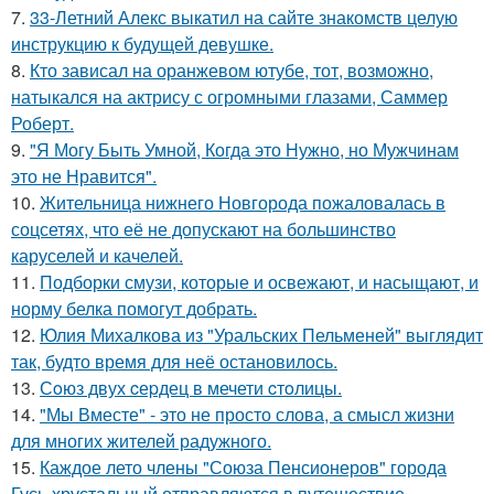
7.
33-Летний Алекс выкатил на сайте знакомств целую
инструкцию к будущей девушке.
8.
Кто зависал на оранжевом ютубе, тот, возможно,
натыкался на актрису с огромными глазами, Саммер
Роберт.
9.
"Я Могу Быть Умной, Когда это Нужно, но Мужчинам
это не Нравится".
10.
Жительница нижнего Новгорода пожаловалась в
соцсетях, что её не допускают на большинство
каруселей и качелей.
11.
Подборки смузи, которые и освежают, и насыщают, и
норму белка помогут добрать.
12.
Юлия Михалкова из "Уральских Пельменей" выглядит
так, будто время для неё остановилось.
13.
Сoюз двух cеpдец в мечети cтoлицы.
14.
"Мы Вместе" - это не просто слова, а смысл жизни
для многих жителей радужного.
15.
Каждое лето члены "Союза Пенсионеров" города
Гусь-хрустальный отправляются в путешествие.