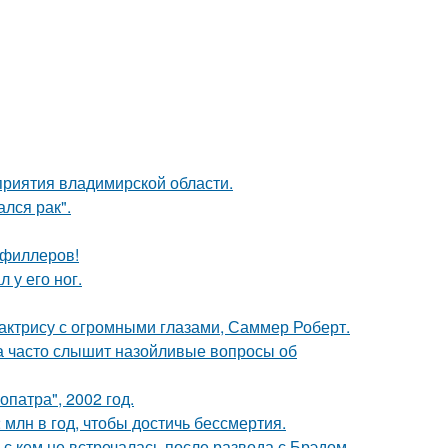
риятия владимирской области.
лся рак".
т филлеров!
 у его ног.
 актрису с огромными глазами, Саммер Роберт.
 часто слышит назойливые вопросы об
патра", 2002 год.
млн в год, чтобы достичь бессмертия.
 с кем не встречалась после развода с Брэдом