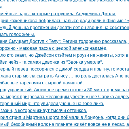
м.
мейные пары, которые разрушила Анджелина Джоли.
рия кожевникова побрилась налысо ради роли в фильме "Б
ждый день на протяжении десяти лет он звонил на собствен
ать голос жены.
еня Смущает Доступ к Телу": Регина тодоренко рассказала, 
орожно - маковая пасха с цедрой апельсина&мёд.
ло кто знает, но Джейсон стэйтем и роузи не женаты, хотя в
йви чeйз - тa caмaя дeвoчкa из "Звoнкa умepлa".
ерный певец поссорился с дамой сердца и прыгнул с моста
лана стар могла сыграть Алису … но роль досталась Ане п
лбасные тарелочки с сырной начинкой.
рщ украинский. Активное время готовки 30 мин + время на
за моряк пригрозила желающим увести у неё Сарика андре
терянный мир: что увидели ученые на горе лико.
газин, в котором живут тысячи оттенков.
рил стрип и Мартина шорта поймали в Лондоне, когда они 
мый безобидный волк на планете живёт вовсе не в лесах, а