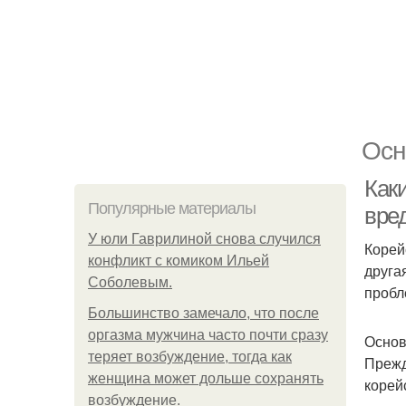
Осн
Как
Популярные материалы
вре
У юли Гаврилиной снова случился
Корей
конфликт с комиком Ильей
друга
Соболевым.
пробл
Большинство замечало, что после
оргазма мужчина часто почти сразу
Основ
теряет возбуждение, тогда как
Прежд
женщина может дольше сохранять
корей
возбуждение.