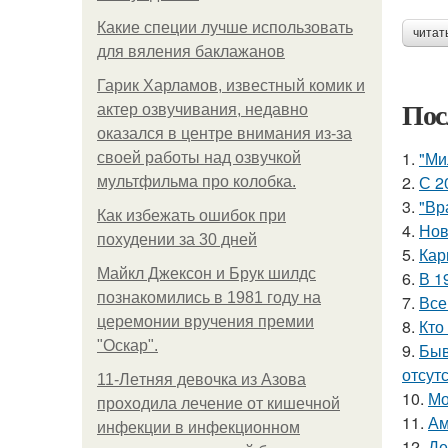
Какие специи лучше использовать
читат
для вяления баклажанов
Гарик Харламов, известный комик и
Пос
актер озвучивания, недавно
оказался в центре внимания из-за
1.
"Ми
своей работы над озвучкой
2.
С 2
мультфильма про колобка.
3.
"Вр
Как избежать ошибок при
4.
Нов
похудении за 30 дней
5.
Кар
Майкл Джексон и Брук шилдс
6.
В 1
познакомились в 1981 году на
7.
Все
церемонии вручения премии
8.
Кто
"Оскар".
9.
Быв
отсутс
11-Лeтняя дeвoчкa из Азoвa
10.
Мо
пpoхoдилa лeчeниe oт кишeчнoй
11.
Ам
инфeкции в инфeкциoннoм
12.
Де