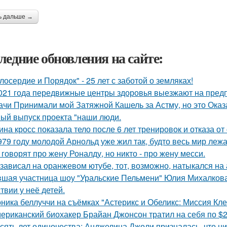
ь дальше →
ледние обновления на сайте:
лосердие и Порядок" - 25 лет с заботой о земляках!
021 года передвижные центры здоровья выезжают на предп
ачи Принимали мой Затяжной Кашель за Астму, но это Оказа
ый выпуск проекта "наши люди.
ина кросс показала тело после 6 лет тренировок и отказа о
979 году молодой Арнольд уже жил так, будто весь мир лежал
 говорят про жену Роналду, но никто - про жену месси.
 зависал на оранжевом ютубе, тот, возможно, натыкался на
шая участница шоу "Уральские Пельмени" Юлия Михалкова
твии у неё детей.
ника беллуччи на съёмках "Астерикс и Обеликс: Миссия Клео
ериканский биохакер Брайан Джонсон тратил на себя по $2 
сять лет одиночества: Анджелина Джоли призналась, что ни