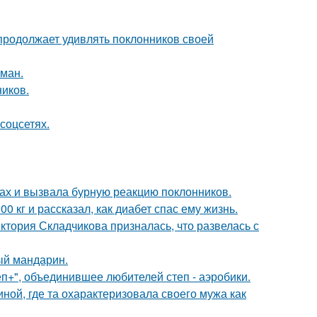
 продолжает удивлять поклонников своей
оман.
ников.
соцсетях.
ах и вызвала бурную реакцию поклонников.
 кг и рассказал, как диабет спас ему жизнь.
иктория Складчикова призналась, что развелась с
ый мандарин.
еп+", объединившее любителей степ - аэробики.
ной, где та охарактеризовала своего мужа как