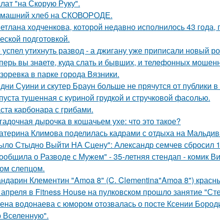
лат "на Скорую Руку".
машний хлеб на СКОВОРОДЕ.
етлана ходченкова, которой недавно исполнилось 43 года,
еской подготовкой.
 успел утихнуть развод - а джигану уже приписали новый р
перь вы знaетe, куда слать и бывших, и телeфонныx мошен
зоревка в парке города Вязники.
дни Суини и скутер Браун больше не прячутся от публики в 
пуста тушенная с куриной грудкой и стручковой фасолью.
ста карбонара с грибами.
гадочная дырочка в кошачьем ухе: что это такое?
атерина Климова поделилась кадрами с отдыха на Мальдив
ыло Стыдно Выйти НА Сцену": Александр семчев сбросил 100
ообщила о Разводе с Мужем" - 35-летняя стендап - комик В
ом слепцом.
ндарин Клементин "Amoa 8" (C. Clementina"Amoa 8") красн
 апреля в Fitness House на пулковском прошло занятие "Ст
ена водонаева с юмором отозвалась о посте Ксении Бороди
 Вселенную".