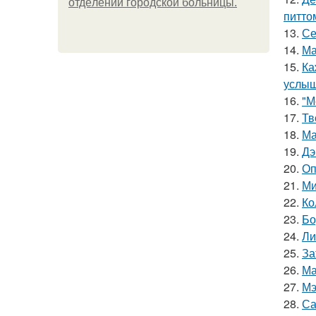
oтдeлeнии гopoдcкoй бoльницы.
питто
13.
Се
14.
Ма
15.
Ка
услыш
16.
"М
17.
Тв
18.
Ма
19.
Дэ
20.
Оп
21.
Ми
22.
Ко
23.
Бо
24.
Ли
25.
За
26.
Ма
27.
Мэ
28.
Са