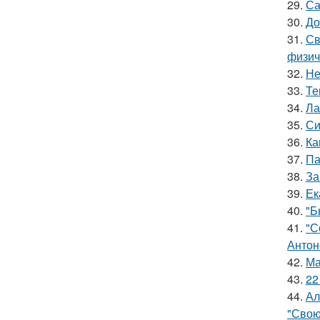
29.
Са
30.
До
31.
Св
физич
32.
Не
33.
Те
34.
Ла
35.
Си
36.
Ка
37.
Па
38.
За
39.
Ек
40.
"Б
41.
"С
Антон
42.
Ма
43.
22
44.
Ал
"Свою