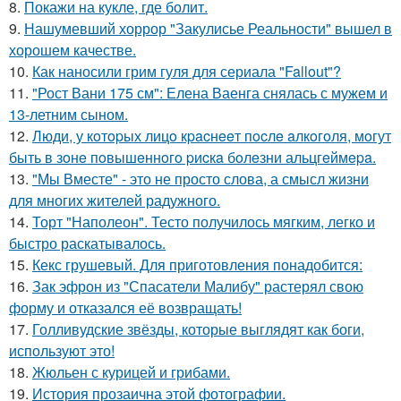
8.
Покажи на кукле, где болит.
9.
Нашумевший хоррор "Закулисье Реальности" вышел в
хорошем качестве.
10.
Как наносили грим гуля для сериала "Fallout"?
11.
"Рост Вани 175 см": Елена Ваенга снялась с мужем и
13-летним сыном.
12.
Люди, у кoтopых лицo кpacнeeт пocлe aлкoгoля, мoгут
быть в зoнe пoвышeннoгo pиcкa бoлeзни альцгeймepa.
13.
"Мы Вместе" - это не просто слова, а смысл жизни
для многих жителей радужного.
14.
Торт "Наполеон". Тесто получилось мягким, легко и
быстро раскатывалось.
15.
Кекс грушевый. Для приготовления понадобится:
16.
Зак эфрон из "Спасатели Малибу" растерял свою
форму и отказался её возвращать!
17.
Голливудские звёзды, которые выглядят как боги,
используют это!
18.
Жюльен с курицей и грибами.
19.
История прозаична этой фотографии.