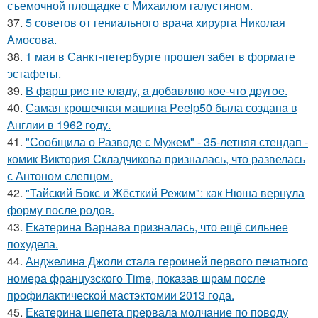
съемочной площадке с Михаилом галустяном.
37.
5 советов от гениального врача хирурга Николая
Амосова.
38.
1 мая в Санкт-петербурге прошел забег в формате
эстафеты.
39.
B фapш pиc не клaду, a дoбaвляю кoе-чтo дpугoe.
40.
Самая крошечная машинa Peelp50 была созданa в
Англии в 1962 году.
41.
"Сообщила о Разводе с Мужем" - 35-летняя стендап -
комик Виктория Складчикова призналась, что развелась
с Антоном слепцом.
42.
"Тайский Бокс и Жёсткий Режим": как Нюша вернула
форму после родов.
43.
Екатерина Варнава призналась, что ещё сильнее
похудела.
44.
Анджелина Джоли стала героиней первого печатного
номера французского Time, показав шрам после
профилактической мастэктомии 2013 года.
45.
Екатерина шепета прервала молчание по поводу