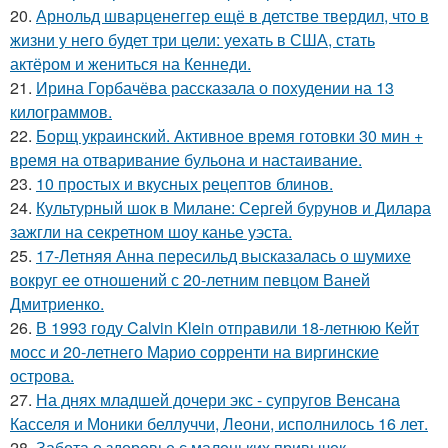
20.
Арнольд шварценеггер ещё в детстве твердил, что в
жизни у него будет три цели: уехать в США, стать
актёром и жениться на Кеннеди.
21.
Ирина Горбачёва рассказала о похудении на 13
килограммов.
22.
Борщ украинский. Активное время готовки 30 мин +
время на отваривание бульона и настаивание.
23.
10 простых и вкусных рецептов блинов.
24.
Культурный шок в Милане: Сергей бурунов и Дилара
зажгли на секретном шоу канье уэста.
25.
17-Летняя Анна пересильд высказалась о шумихе
вокруг ее отношений с 20-летним певцом Ваней
Дмитриенко.
26.
В 1993 году Calvin Klein отправили 18-летнюю Кейт
мосс и 20-летнего Марио сорренти на виргинские
острова.
27.
На днях младшей дочери экс - супругов Венсана
Касселя и Моники беллуччи, Леони, исполнилось 16 лет.
28.
Забота о здоровье с маленьких привычек