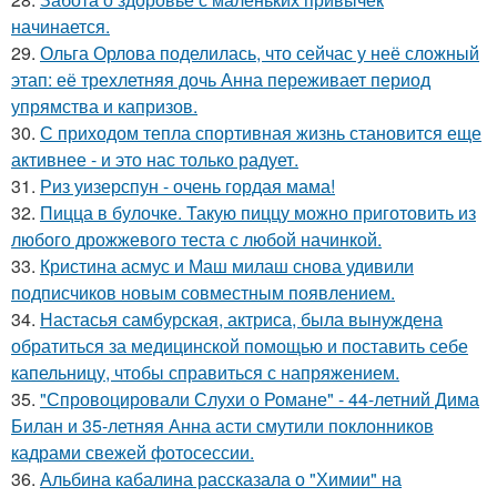
начинается.
29.
Ольга Орлова поделилась, что сейчас у неё сложный
этап: её трехлетняя дочь Анна переживает период
упрямства и капризов.
30.
С приходом тепла спортивная жизнь становится еще
активнее - и это нас только радует.
31.
Риз уизерспун - очень гордая мама!
32.
Пицца в булочке. Такую пиццу можно приготовить из
любого дрожжевого теста с любой начинкой.
33.
Кристина асмус и Маш милаш снова удивили
подписчиков новым совместным появлением.
34.
Настасья самбурская, актриса, была вынуждена
обратиться за медицинской помощью и поставить себе
капельницу, чтобы справиться с напряжением.
35.
"Спровоцировали Слухи о Романе" - 44-летний Дима
Билан и 35-летняя Анна асти смутили поклонников
кадрами свежей фотосессии.
36.
Альбина кабалина рассказала о "Химии" на