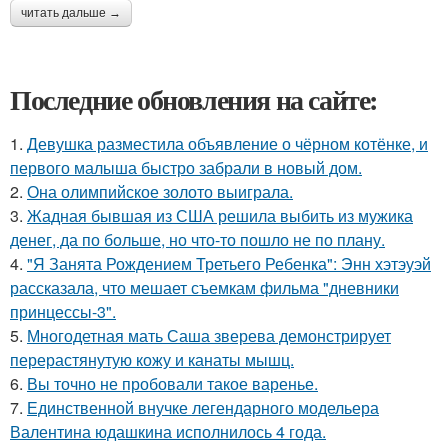
читать дальше →
Последние обновления на сайте:
1.
Девушка разместила объявление о чёрном котёнке, и
первого малыша быстро забрали в новый дом.
2.
Она олимпийское золото выиграла.
3.
Жадная бывшая из США решила выбить из мужика
денег, да по больше, но что-то пошло не по плану.
4.
"Я Занята Рождением Третьего Ребенка": Энн хэтэуэй
рассказала, что мешает съемкам фильма "дневники
принцессы-3".
5.
Многодетная мать Саша зверева демонстрирует
перерастянутую кожу и канаты мышц.
6.
Вы точно не пробовали такое варенье.
7.
Единственной внучке легендарного модельера
Валентина юдашкина исполнилось 4 года.