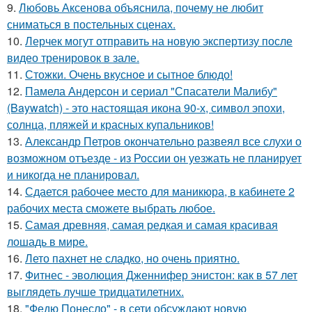
9.
Любовь Аксенова объяснила, почему не любит
сниматься в постельных сценах.
10.
Лерчек могут отправить на новую экспертизу после
видео тренировок в зале.
11.
Стожки. Очень вкусное и сытное блюдо!
12.
Памела Андерсон и сериал "Спасатели Малибу"
(Baywatch) - это настоящая икона 90-х, символ эпохи,
солнца, пляжей и красных купальников!
13.
Александр Петров окончательно развеял все слухи о
возможном отъезде - из России он уезжать не планирует
и никогда не планировал.
14.
Сдается рабочее место для маникюра, в кабинете 2
рабочих места сможете выбрать любое.
15.
Самая древняя, самая редкая и самая красивая
лошадь в мире.
16.
Лето пахнет не сладко, но очень приятно.
17.
Фитнес - эволюция Дженнифер энистон: как в 57 лет
выглядеть лучше тридцатилетних.
18.
"Федю Понесло" - в сети обсуждают новую