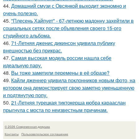
44.
Домашний смузи с Овсянкой выходит экономно и
очень полезно.
45.
"Плесень Хайпует" - 67-летнюю мадонну захейтили в
социальных сетях после объявления своего 15-ого
студийного альбома.
46.
71-Летняя дженис дикинсон удивила публику
внешностью без прикрас.
47.
Самая высокая модель россии нашла себе
идеальную пару.
48.
Вы тоже заметили перемены в её образе?
49.
Кайли дженнер удивила поклонников новым фото, на
котором она демонстрирует свою заметно уменьшенную
и подтянутую попу.
50.
21-Летняя турецкая тиктокерша кюбра карааслан
прыгнула с моста по неизвестным причинам.
© 2026 Современная девушка
Контакты
Пользовательское соглашение