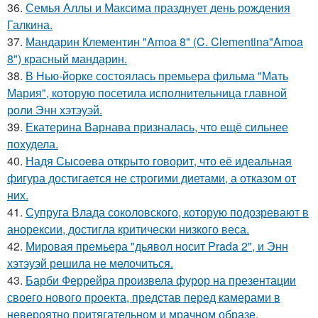
36.
Семья Аллы и Максима празднует день рождения
Галкина.
37.
Мандарин Клементин "Amoa 8" (C. Clementina"Amoa
8") красный мандарин.
38.
В Нью-йорке состоялась премьера фильма "Мать
Мария", которую посетила исполнительница главной
роли Энн хэтэуэй.
39.
Екатерина Варнава призналась, что ещё сильнее
похудела.
40.
Надя Сысоева открыто говорит, что её идеальная
фигура достигается не строгими диетами, а отказом от
них.
41.
Супруга Влада соколовского, которую подозревают в
анорексии, достигла критически низкого веса.
42.
Мировая премьера "дьявол носит Prada 2", и Энн
хэтэуэй решила не мелочиться.
43.
Барби Феррейра произвела фурор на презентации
своего нового проекта, представ перед камерами в
невероятно притягательном и мрачном образе.