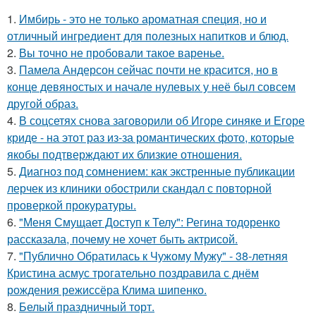
1.
Имбирь - это не только ароматная специя, но и
отличный ингредиент для полезных напитков и блюд.
2.
Вы точно не пробовали такое варенье.
3.
Памела Андерсон сейчас почти не красится, но в
конце девяностых и начале нулевых у неё был совсем
другой образ.
4.
В соцсетях снова заговорили об Игоре синяке и Егоре
криде - на этот раз из-за романтических фото, которые
якобы подтверждают их близкие отношения.
5.
Диагноз под сомнением: как экстренные публикации
лерчек из клиники обострили скандал с повторной
проверкой прокуратуры.
6.
"Меня Смущает Доступ к Телу": Регина тодоренко
рассказала, почему не хочет быть актрисой.
7.
"Публично Обратилась к Чужому Мужу" - 38-летняя
Кристина асмус трогательно поздравила с днём
рождения режиссёра Клима шипенко.
8.
Белый праздничный торт.