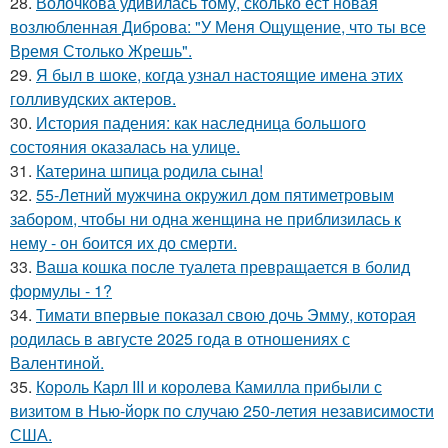
28.
Волочкова удивилась тому, сколько ест новая
возлюбленная Диброва: "У Меня Ощущение, что ты все
Время Столько Жрешь".
29.
Я был в шоке, когда узнал настоящие имена этих
голливудских актеров.
30.
История падения: как наследница большого
состояния оказалась на улице.
31.
Катерина шпица родила сына!
32.
55-Летний мужчина окружил дом пятиметровым
забором, чтобы ни одна женщина не приблизилась к
нему - он боится их до смерти.
33.
Ваша кошка после туалета превращается в болид
формулы - 1?
34.
Тимати впервые показал свою дочь Эмму, которая
родилась в августе 2025 года в отношениях с
Валентиной.
35.
Король Карл III и королева Камилла прибыли с
визитом в Нью-йорк по случаю 250-летия независимости
США.