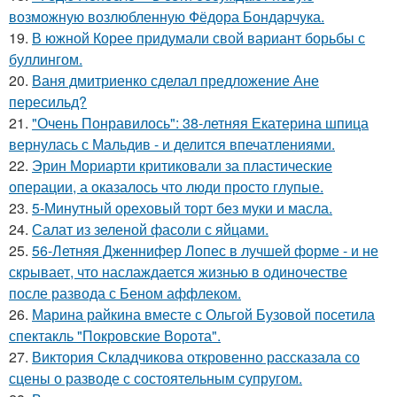
возможную возлюбленную Фёдора Бондарчука.
19.
В южной Корее придумали свой вариант борьбы с
буллингом.
20.
Ваня дмитриенко сделал предложение Ане
пересильд?
21.
"Очень Понравилось": 38-летняя Екатерина шпица
вернулась с Мальдив - и делится впечатлениями.
22.
Эрин Мориарти критиковали за пластические
операции, а оказалось что люди просто глупые.
23.
5-Минутный ореховый торт без муки и масла.
24.
Салат из зеленой фасоли с яйцами.
25.
56-Летняя Дженнифер Лопес в лучшей форме - и не
скрывает, что наслаждается жизнью в одиночестве
после развода с Беном аффлеком.
26.
Марина райкина вместе с Ольгой Бузовой посетила
спектакль "Покровские Ворота".
27.
Виктория Складчикова откровенно рассказала со
сцены о разводе с состоятельным супругом.