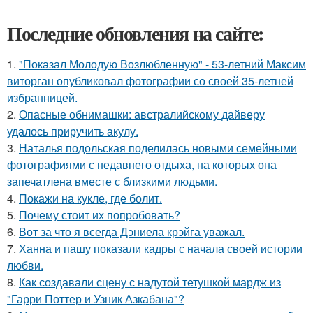
Последние обновления на сайте:
1.
"Показал Молодую Возлюбленную" - 53-летний Максим
виторган опубликовал фотографии со своей 35-летней
избранницей.
2.
Опасные обнимашки: австралийскому дайверу
удалось приручить акулу.
3.
Наталья подольская поделилась новыми семейными
фотографиями с недавнего отдыха, на которых она
запечатлена вместе с близкими людьми.
4.
Покажи на кукле, где болит.
5.
Почему стоит их попробовать?
6.
Вот за что я всегда Дэниела крэйга уважал.
7.
Ханна и пашу показали кадры с начала своей истории
любви.
8.
Как создавали сцену с надутой тетушкой мардж из
"Гарри Поттер и Узник Азкабана"?