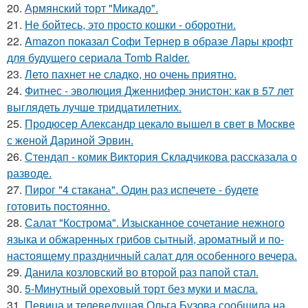
20.
Армянский торт "Микадо".
21.
Не бойтесь, это просто кошки - оборотни.
22.
Amazon показал Софи Тернер в образе Лары крофт
для будущего сериала Tomb Raider.
23.
Лето пахнет не сладко, но очень приятно.
24.
Фитнес - эволюция Дженнифер энистон: как в 57 лет
выглядеть лучше тридцатилетних.
25.
Продюсер Александр цекало вышел в свет в Москве
с женой Дариной Эрвин.
26.
Стендап - комик Виктория Складчикова рассказала о
разводе.
27.
Пирог "4 стaкана". Один раз испечете - будете
готовить постоянно.
28.
Салат "Кострома". Изысканное сочетание нежного
языка и обжаренных грибов сытный, ароматный и по-
настоящему праздничный салат для особенного вечера.
29.
Данила козловский во второй раз папой стал.
30.
5-Минутный ореховый торт без муки и масла.
31.
Певица и телеведущая Ольга Бузова сообщила на