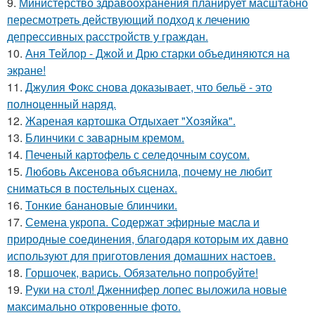
9.
Министерство здравоохранения планирует масштабно
пересмотреть действующий подход к лечению
депрессивных расстройств у граждан.
10.
Аня Тейлор - Джой и Дрю старки объединяются на
экране!
11.
Джулия Фокс снова доказывает, что бельё - это
полноценный наряд.
12.
Жареная картошка Отдыхает "Хозяйка".
13.
Блинчики с заварным кремом.
14.
Печеный картофель с селедочным соусом.
15.
Любовь Аксенова объяснила, почему не любит
сниматься в постельных сценах.
16.
Тонкие банановые блинчики.
17.
Семена укропа. Содержат эфирные масла и
природные соединения, благодаря которым их давно
используют для приготовления домашних настоев.
18.
Горшочек, варись. Обязательно попробуйте!
19.
Руки на стол! Дженнифер лопес выложила новые
максимально откровенные фото.