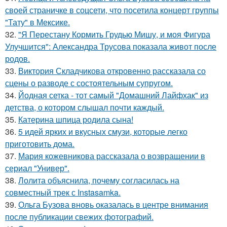
своей страничке в соцсети, что посетила концерт группы
"Тату" в Мексике.
32.
"Я Перестану Кормить Грудью Мишу, и моя Фигура
Улучшится": Александра Трусова показала живот после
родов.
33.
Виктория Складчикова откровенно рассказала со
сцены о разводе с состоятельным супругом.
34.
Йодная сетка - тот самый "Домашний Лайфхак" из
детства, о котором слышал почти каждый.
35.
Катерина шпица родила сына!
36.
5 идей ярких и вкусных смузи, которые легко
приготовить дома.
37.
Мария кожевникова рассказала о возвращении в
сериал "Универ".
38.
Лолита объяснила, почему согласилась на
совместный трек с Instasamka.
39.
Ольга Бузова вновь оказалась в центре внимания
после публикации свежих фотографий.