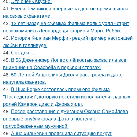
40.
Это очень вкусно!
41.
Елена Темникова впервые за долгое время вышла
на связь с фанатами.
42.
12 лет назад на съёмках фильма волк с уолл - стрит
познакомились Леонардо ди каприо и Марго Робби.
43.
История Киллиан Мерфи - редкий пример настоящей
любви в голливуде.
44.
Сок для ….
45.
В 56 Дженнифер Лопес с лёгкостью захватила все
внимание на Coachella в перьях и стразах.
46.
50-Летней Анджелины Джоли расстроила и даже
напугала фанатов.
47.
В Нью-йорке состоялась премьера фильма
"Последствия", которую посетили исполнители главных
ролей Кэмерон диас и Джона хилл.
48.
После расставания с джиганом Оксана Самойлова
впервые опубликовала фото в постели с
полуобнаженным мужчиной.
49.
Анна хилькевич прояснила ситуацию вокруг