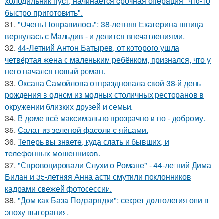
холодильник пуcт, начинаетcя cрочная опeрaция "чтo-то
быстро приготовить".
31.
"Очень Понравилось": 38-летняя Екатерина шпица
вернулась с Мальдив - и делится впечатлениями.
32.
44-Летний Антон Батырев, от которого ушла
четвёртая жена с маленьким ребёнком, признался, что у
него начался новый роман.
33.
Оксана Самойлова отпраздновала свой 38-й день
рождения в одном из модных столичных ресторанов в
окружении близких друзей и семьи.
34.
В доме всё максимально прозрачно и по - доброму.
35.
Салат из зеленой фасоли с яйцами.
36.
Теперь вы знaетe, куда слать и бывших, и
телeфонныx мошенников.
37.
"Спровоцировали Слухи о Романе" - 44-летний Дима
Билан и 35-летняя Анна асти смутили поклонников
кадрами свежей фотосессии.
38.
"Дом как База Подзарядки": секрет долголетия ови в
эпоху выгорания.