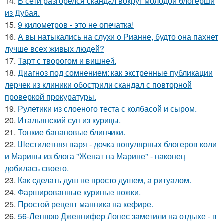
14.
В сети разгорелся скандал вокруг молодой блогерши
из Дубая.
15.
9 километров - это не опечатка!
16.
А вы натыкались на слухи о Рианне, будто она пахнет
лучше всех живых людей?
17.
Тарт с творогом и вишней.
18.
Диагноз под сомнением: как экстренные публикации
лерчек из клиники обострили скандал с повторной
проверкой прокуратуры.
19.
Рулетики из слоеного теста с колбасой и сыром.
20.
Итальянский суп из курицы.
21.
Тонкие банановые блинчики.
22.
Шестилетняя варя - дочка популярных блогеров коли
и Марины из блога "Женат на Марине" - наконец
добилась своего.
23.
Как сделать душ не просто душем, а ритуалом.
24.
Фаршированные куриные ножки.
25.
Простой рецепт манника на кефире.
26.
56-Летнюю Дженнифер Лопес заметили на отдыхе - в