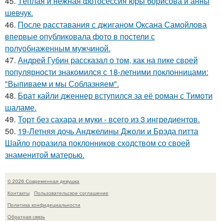
45.
Тёплая и нежная фотосессия юры борисова и анны
шевчук.
46.
После расставания с джиганом Оксана Самойлова
впервые опубликовала фото в постели с
полуобнаженным мужчиной.
47.
Андрей Губин рассказал о том, как на пике своей
популярности знакомился с 18-летними поклонницами:
"Выпиваем и мы Соблазняем".
48.
Брат кайли дженнер вступился за её роман с Тимоти
шаламе.
49.
Торт без сахара и муки - всего из 3 ингредиентов.
50.
19-Летняя дочь Анджелины Джоли и Брэда питта
Шайло поразила поклонников сходством со своей
знаменитой матерью.
© 2026 Современная девушка
Контакты
Пользовательское соглашение
Политика конфидециальности
Обратная связь