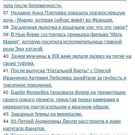
тела после беременности.
37.
Недавно Анна Плетнёва показала повзрослевшую
дочь - Марию, которая сейчас живёт во Франции.
38.
Загадочная дырочка в кошачьем ухе: что это такое?
39.
В Нью-йорке состоялась премьера фильма "Мать
Мария", которую посетила исполнительница главной
роли Энн хэтэуэй.
40.
Зачем мужчины в XIX веке делали разрез на пятке на
своих туфлях.
41.
После выпуска "Натальной Карты" с Олесей
Иванченко Артемия Лебедева захейтили за грубость и
токсичное поведение.
42.
Барби Феррейра произвела фурор на презентации
своего нового проекта, представ перед камерами в
невероятно притягательном и мрачном образе.
43.
Заварные блины на минералке.
44.
50-Летней Анджелины Джоли расстроила и даже
напугала фанатов.