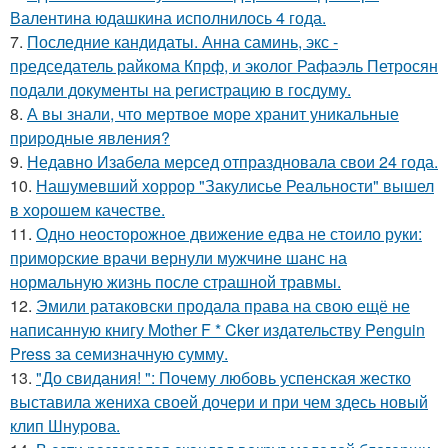
Валентина юдашкина исполнилось 4 года.
7.
Последние кандидаты. Анна саминь, экс -
председатель райкома Кпрф, и эколог Рафаэль Петросян
подали документы на регистрацию в госдуму.
8.
А вы знали, что мертвое море хранит уникальные
природные явления?
9.
Недавно Изабела мерсед отпраздновала свои 24 года.
10.
Нашумевший хоррор "Закулисье Реальности" вышел
в хорошем качестве.
11.
Одно неосторожное движение едва не стоило руки:
приморские врачи вернули мужчине шанс на
нормальную жизнь после страшной травмы.
12.
Эмили ратаковски продала права на свою ещё не
написанную книгу Mother F * Cker издательству Penguin
Press за семизначную сумму.
13.
"До свидания! ": Почему любовь успенская жестко
выставила жениха своей дочери и при чем здесь новый
клип Шнурова.