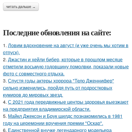
читать дальше →
Последние обновления на сайте:
1.
Ловим вдохновение на август (и уже очень мы хотим в
отпуск).
2.
Джастин и хейли бибер, которые в прошлом месяце
отметили восьмую годовщину помолвки, показали новые
фото с совместного отдыха.
3.
Спустя годы актеры хоррора "Тело Дженнифер"
сильно изменились, пройдя путь от подростковых
кумиров до мировых звезд.
4.
С 2021 года передвижные центры здоровья выезжают
на предприятия владимирской области.
5.
Майкл Джексон и Брук шилдс познакомились в 1981
году на церемонии вручения премии "Оскар".
6.
Единственной внучке легендарного модельера