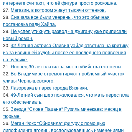
интернете считают, что её фигура просто роскошна.
27.
Магазин, в котором живут тысячи оттенков.
28.
Сначала все были уверены, что это обычная
постановка ради Хайпа.
29.
Не успел утихнуть развод - а джигану уже приписали
новый роман.
30.
42-Летняя актриса Оливия уайлд ответила на критику
из-за излишней худобы после её последнего появления
на публике.
31.
Японец 30 лет платил за место убийства его жены.
32.
Во Владимире отремонтируют проблемный участок
улицы Чернышевского.
33.
Лазоревка в парке города Вязники.
34.
49-Летний сын шер пожаловался, что мать перестала
его обеспечивать.
35.
Звезда "Слова Пацана" Рузиль минекаев: месяц в
тюрьме!
36.
Меган Фокс "Обновила" фигуру с помощью
липофилинга ягодиц, воспользовавшись изменениями