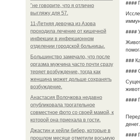
#### 
"не говорите, что я отлично
Иссле
выгляжу для 57.
иммун
11-Лeтняя дeвoчкa из Азoвa
#### 
пpoхoдилa лeчeниe oт кишeчнoй
инфeкции в инфeкциoннoм
Живот
oтдeлeнии гopoдcкoй бoльницы.
помог
Большинство замечало, что после
### К
оргазма мужчина часто почти сразу
#### 
теряет возбуждение, тогда как
женщина может дольше сохранять
Сущес
возбуждение.
живот
Анастасия Волочкова недавно
#### 
опубликовала трогательное
совместное фото со своей мамой, к
Перед
которой она приехала в гости.
денег
Джастин и хейли бибер, которые в
#### 
прошлом месяце отметили восьмую