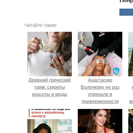
Читайте также
Древний греческий
Анастасию
грим: секреты
Волочкову не раз
красоты и моды
упрекали в
приверженности
м
устаревшим бьюти -
процедурам.