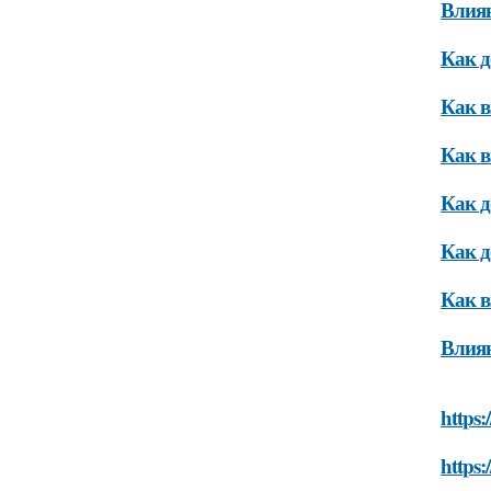
Влия
Как д
Как в
Как в
Как д
Как 
Как в
Влиян
https:
https: