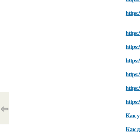
https:
https:
https:
https:
https:
https:
https:
⇦
Как 
Как д