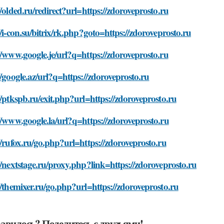
//olded.ru/redirect?url=https://zdoroveprosto.ru
//i-con.su/bitrix/rk.php?goto=https://zdoroveprosto.ru
//www.google.je/url?q=https://zdoroveprosto.ru
//google.az/url?q=https://zdoroveprosto.ru
//ptkspb.ru/exit.php?url=https://zdoroveprosto.ru
//www.google.la/url?q=https://zdoroveprosto.ru
//rufox.ru/go.php?url=https://zdoroveprosto.ru
//nextstage.ru/proxy.php?link=https://zdoroveprosto.ru
//themixer.ru/go.php?url=https://zdoroveprosto.ru
авилось? Поделитесь с друзьями!