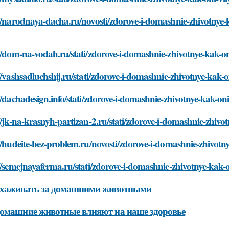
//narodnaya-dacha.ru/novosti/zdorove-i-domashnie-zhivotnye-
//dom-na-vodah.ru/stati/zdorove-i-domashnie-zhivotnye-kak-on
//vashsadluchshij.ru/stati/zdorove-i-domashnie-zhivotnye-kak-o
//dachadesign.info/stati/zdorove-i-domashnie-zhivotnye-kak-on
//jk-na-krasnyh-partizan-2.ru/stati/zdorove-i-domashnie-zhivo
//hudeite-bez-problem.ru/novosti/zdorove-i-domashnie-zhivotn
//semejnayaferma.ru/stati/zdorove-i-domashnie-zhivotnye-kak-
ухаживать за домашними животными
омашние животные влияют на наше здоровье