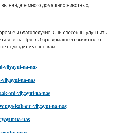
м вы найдете много домашних животных,
оровье и благополучие. Они способны улучшить
активность. При выборе домашнего животного
рое подходит именно вам.
i-vliyayut-na-nas
-vliyayut-na-nas
kak-oni-vliyayut-na-nas
ivotnye-kak-oni-vliyayut-na-nas
liyayut-na-nas
iyayut-na-nas