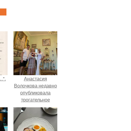
…".
Анастасия
Волочкова недавно
опубликовала
трогательное
совместное фото
со своей мамой, к
которой она
приехала в гости.