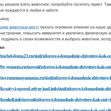
вы решили взять животное, попробуйте посетить приют. Та
ые нуждаются в любви и заботе.
ывод
ние животные могут
оказать огромное влияние на наше зд
настроение, повысить иммунитет и увеличить физическую 
 подумать о своих возможностях и выбрать животное, кото
ки:
//mebel-doma23.ru/stati/zdorove-i-domashnie-zhivotnye-kak-on
//by-womens.ru/novosti/zdorove-i-domashnie-zhivotnye-kak-oni
//sovremennayamama.ru/stati/zdorove-i-domashnie-zhivotnye-
//krasivyj-ogorod.zelynyjsad.info/stati/zdorove-i-domashnie-zh
//iamledi.info/novosti/zdorove-i-domashnie-zhivotnye-kak-oni-v
//mysadinfo.ru/stati/zdorove-i-domashnie-zhivotnye-kak-oni-vl