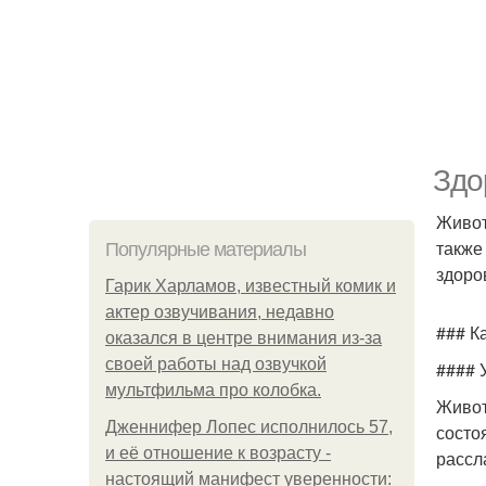
Здо
Живот
также
Популярные материалы
здоро
Гарик Харламов, известный комик и
актер озвучивания, недавно
### К
оказался в центре внимания из-за
своей работы над озвучкой
#### 
мультфильма про колобка.
Живот
Дженнифер Лопес исполнилось 57,
состо
и её отношение к возрасту -
рассл
настоящий манифест уверенности: