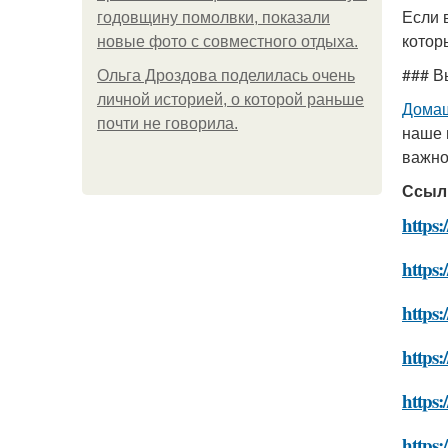
Если 
годовщину помолвки, показали
котор
новые фото с совместного отдыха.
### В
Ольга Дроздова поделилась очень
личной историей, о которой раньше
Домаш
почти не говорила.
наше 
важно
Ссыл
https:
https:
https:
https:
https:
https: