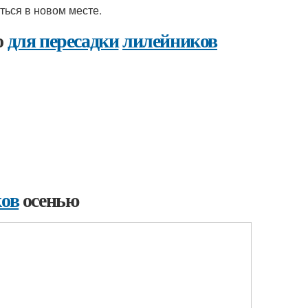
ься в новом месте.
о
для пересадки
лилейников
ков
осенью