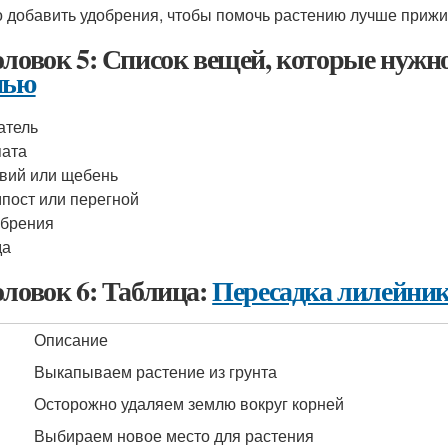
 добавить удобрения, чтобы помочь растению лучше прижит
оловок 5: Список вещей, которые нужн
нью
атель
пата
вий или щебень
пост или перегной
обрения
да
оловок 6: Таблица:
Пересадка лилейни
Описание
Выкапываем растение из грунта
Осторожно удаляем землю вокруг корней
Выбираем новое место для растения