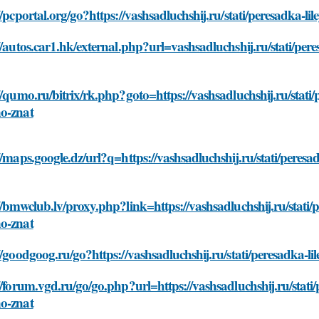
//pcportal.org/go?https://vashsadluchshij.ru/stati/peresadka-l
//autos.car1.hk/external.php?url=vashsadluchshij.ru/stati/per
//qumo.ru/bitrix/rk.php?goto=https://vashsadluchshij.ru/stati/
o-znat
//maps.google.dz/url?q=https://vashsadluchshij.ru/stati/peresa
//bmwclub.lv/proxy.php?link=https://vashsadluchshij.ru/stati/p
o-znat
//goodgoog.ru/go?https://vashsadluchshij.ru/stati/peresadka-l
//forum.vgd.ru/go/go.php?url=https://vashsadluchshij.ru/stati/
o-znat