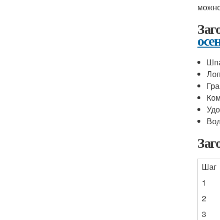
можно
Заг
осе
Шп
Ло
Гра
Ком
Уд
Во
Заг
Шаг
1
2
3