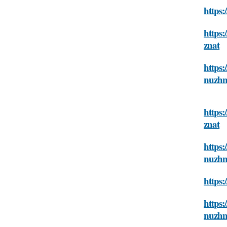
https:
https:
znat
https:
nuzhn
https:
znat
https:
nuzhn
https:
https:
nuzhn