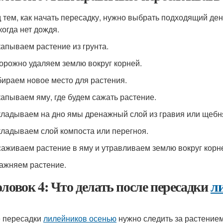
 тем, как начать пересадку, нужно выбрать подходящий ден
когда нет дождя.
капываем растение из грунта.
торожно удаляем землю вокруг корней.
бираем новое место для растения.
капываем яму, где будем сажать растение.
кладываем на дно ямы дренажный слой из гравия или щебн
кладываем слой компоста или перегноя.
саживаем растение в яму и утравливаем землю вокруг корн
лажняем растение.
оловок 4: Что делать после пересадки
л
 пересадки
лилейников осенью
нужно следить за растением 