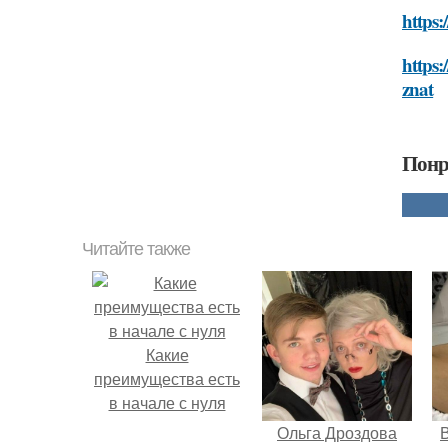
https:
https:
znat
Понр
Читайте также
Какие
преимущества есть
в начале с нуля
Ольга Дроздова
В