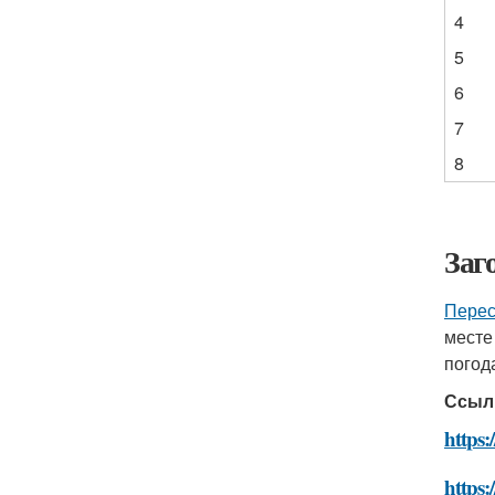
4
5
6
7
8
Заг
Перес
месте
погод
Ссыл
https:
https: