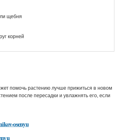
или щебня
руг корней
может помочь растению лучше прижиться в новом
стением после пересадки и увлажнять его, если
ynikov-osenyu
senyu