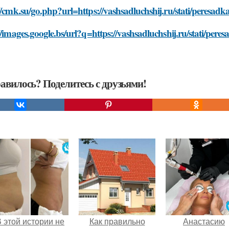
//cmk.su/go.php?url=https://vashsadluchshij.ru/stati/peresadk
//images.google.bs/url?q=https://vashsadluchshij.ru/stati/pere
авилось? Поделитесь с друзьями!
 этой истории не
Как правильно
Анастасию