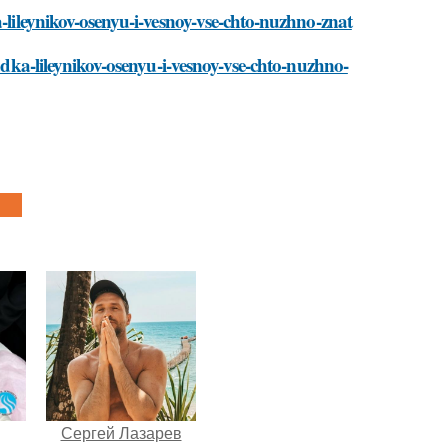
a-lileynikov-osenyu-i-vesnoy-vse-chto-nuzhno-znat
sadka-lileynikov-osenyu-i-vesnoy-vse-chto-nuzhno-
Сергей Лазарев