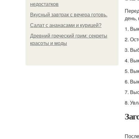
недостатков
Перед
Вкусный завтрак с вечера готовь.
день, 
Салат с ананасами и курицей?
1. Вы
Древний греческий грим: секреты
2. Ос
красоты и моды
3. Вы
4. Вы
5. Вы
6. Вы
7. Вы
8. Ув
Заг
После