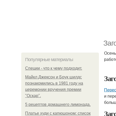
Заг
Осень
работ
Популярные материалы
Специи - что к чему подходит.
Заг
Майкл Джексон и Брук шилдс
познакомились в 1981 году на
Перес
церемонии вручения премии
и пер
"Оскар".
больш
5 рецептов домашнего лимонада.
Заг
Платье худи с капюшоном: список