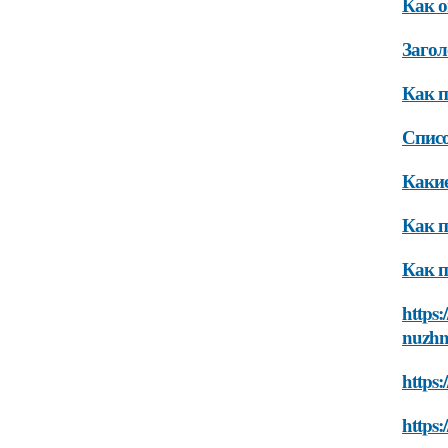
Как о
Загол
Как п
Списо
Какие
Как п
Как п
https:
nuzhn
https:
https: