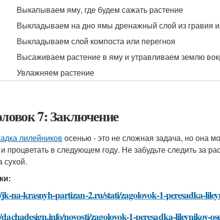
Выкапываем яму, где будем сажать растение
Выкладываем на дно ямы дренажный слой из гравия 
Выкладываем слой компоста или перегноя
Высаживаем растение в яму и утравливаем землю вок
Увлажняем растение
оловок 7: Заключение
адка лилейников
осенью - это не сложная задача, но она 
 и процветать в следующем году. Не забудьте следить за ра
а сухой.
ки:
//jk-na-krasnyh-partizan-2.ru/stati/zagolovok-1-peresadka-lile
//dachadesign.info/novosti/zagolovok-1-peresadka-lileynikov-o