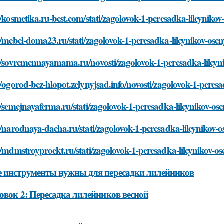
//kosmetika.ru-best.com/stati/zagolovok-1-peresadka-lileynikov
//mebel-doma23.ru/stati/zagolovok-1-peresadka-lileynikov-ose
://sovremennayamama.ru/novosti/zagolovok-1-peresadka-lileyn
//ogorod-bez-hlopot.zelynyjsad.info/novosti/zagolovok-1-peres
//semejnayaferma.ru/stati/zagolovok-1-peresadka-lileynikov-os
//narodnaya-dacha.ru/stati/zagolovok-1-peresadka-lileynikov-
//mdmstroyproekt.ru/stati/zagolovok-1-peresadka-lileynikov-o
 инструменты нужны для пересадки лилейников
овок 2: Пересадка лилейников весной