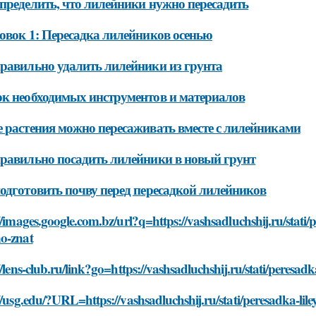
пределить, что лилейники нужно пересадить
овок 1: Пересадка лилейников осенью
равильно удалить лилейники из грунта
к необходимых инструментов и материалов
 растения можно пересаживать вместе с лилейниками
равильно посадить лилейники в новый грунт
одготовить почву перед пересадкой лилейников
//images.google.com.bz/url?q=https://vashsadluchshij.ru/stati/
o-znat
//lens-club.ru/link?go=https://vashsadluchshij.ru/stati/peresad
//usg.edu/?URL=https://vashsadluchshij.ru/stati/peresadka-lil