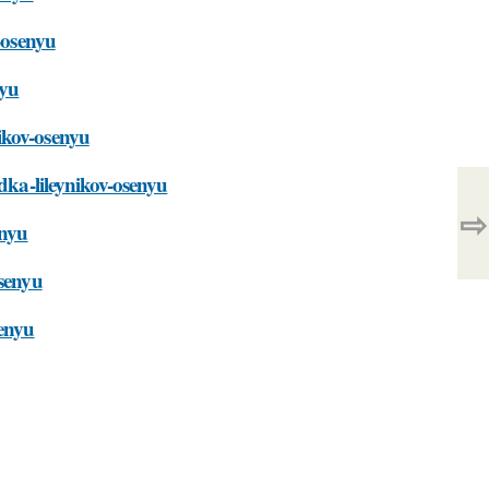
-osenyu
nyu
ikov-osenyu
adka-lileynikov-osenyu
⇨
enyu
osenyu
senyu