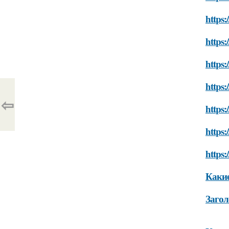
https:
https:
https
https:
⇦
https:
https:
https:
Какие
Загол