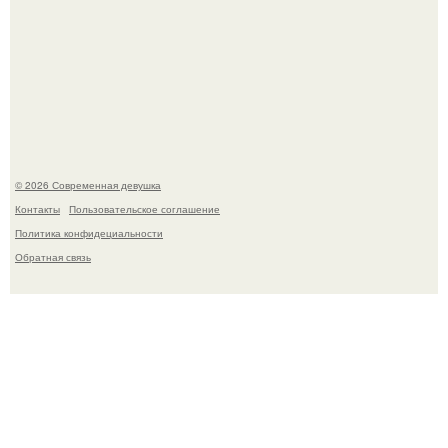
По словам эксперта воз, у мужчин с образованной и
мудрой супругой вероятность скоропостижной смерти
якобы на 46% ниже.
© 2026 Современная девушка
Контакты
Пользовательское соглашение
Политика конфидециальности
Обратная связь