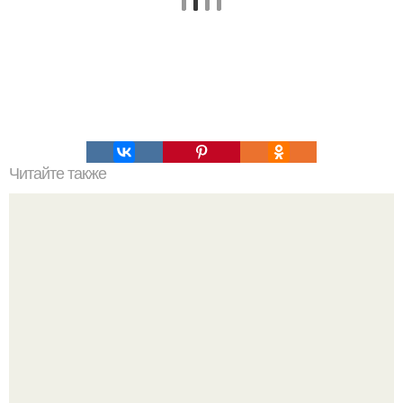
Читайте также
Ортопедическое кресло для пожилого человека: все, что
нужно знать