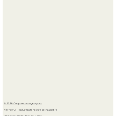
Лишь в том случае, если есть в истории моды идеал, то
это Синди Кроуфорд.
Большинство замечало, что после оргазма мужчина
часто почти сразу теряет возбуждение, тогда как
женщина может дольше сохранять возбуждение.
© 2026 Современная девушка
Контакты
Пользовательское соглашение
Политика конфидециальности