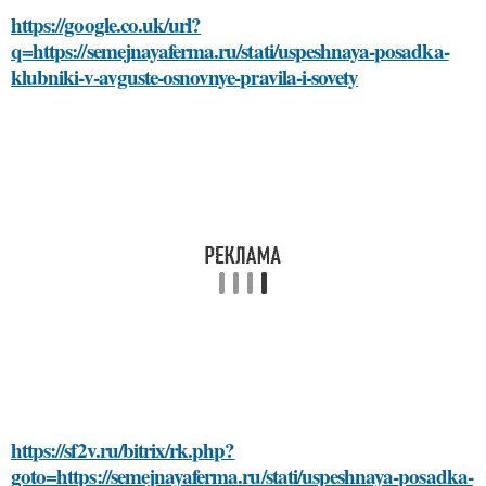
https://google.co.uk/url?
q=https://semejnayaferma.ru/stati/uspeshnaya-posadka-
klubniki-v-avguste-osnovnye-pravila-i-sovety
https://sf2v.ru/bitrix/rk.php?
goto=https://semejnayaferma.ru/stati/uspeshnaya-posadka-