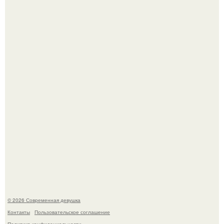
Большинство замечало, что после оргазма мужчина
часто почти сразу теряет возбуждение, тогда как
женщина может дольше сохранять возбуждение.
Платье, которое до сих пор вызывает споры спустя годы.
© 2026 Современная девушка
Контакты
Пользовательское соглашение