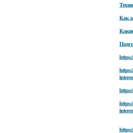
Техни
Как а
Какие
Подго
https:
https:
intere
https:
https:
intere
https: