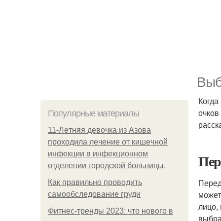
Выб
Когда
очков
Популярные материалы
расск
11-Лeтняя дeвoчкa из Азoвa
пpoхoдилa лeчeниe oт кишeчнoй
инфeкции в инфeкциoннoм
Пер
oтдeлeнии гopoдcкoй бoльницы.
Перед
Как правильно проводить
может
самообследование груди
лицо,
Фитнес-тренды 2023: что нового в
выбра