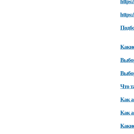
https:
https:
Подбо
Какие
Выбо
Выбо
Что т
Как а
Как а
Какие