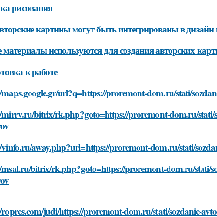
ка рисования
вторские картины могут быть интегрированы в дизайн 
 материалы используются для создания авторских карт
товка к работе
//maps.google.gr/url?q=https://proremont-dom.ru/stati/sozdan
//mirrv.ru/bitrix/rk.php?goto=https://proremont-dom.ru/stati
rov
//vinfo.ru/away.php?url=https://proremont-dom.ru/stati/sozda
//msal.ru/bitrix/rk.php?goto=https://proremont-dom.ru/stati/
rov
//ropres.com/judi/https://proremont-dom.ru/stati/sozdanie-av