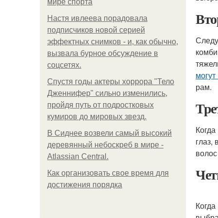
мире спорта
Вто
Настя ивлеева порадовала
подписчиков новой серией
Следу
эффектных снимков - и, как обычно,
комби
вызвала бурное обсуждение в
тяжел
соцсетях.
могут
Спустя годы актеры хоррора "Тело
рам.
Дженнифер" сильно изменились,
Тре
пройдя путь от подростковых
кумиров до мировых звезд.
Когда
В Сиднее возвели самый высокий
глаз,
деревянный небоскреб в мире -
волос
Atlassian Central.
Чет
Как организовать свое время для
достижения порядка
Когда
выбра