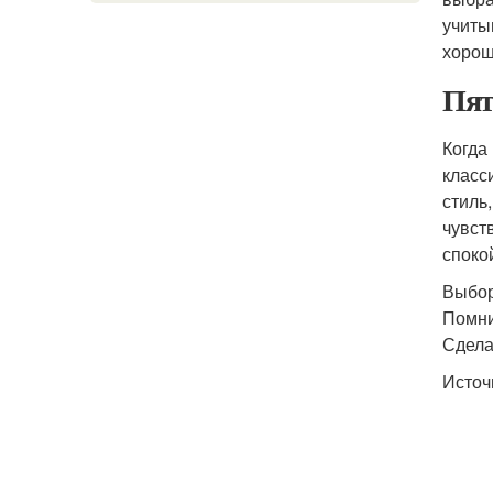
учиты
хорош
Пят
Когда
класс
стиль
чувст
споко
Выбор
Помни
Сдела
Источ