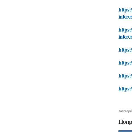
https:
intere
https:
intere
https:
https:
https:
https:
Категори
Понр