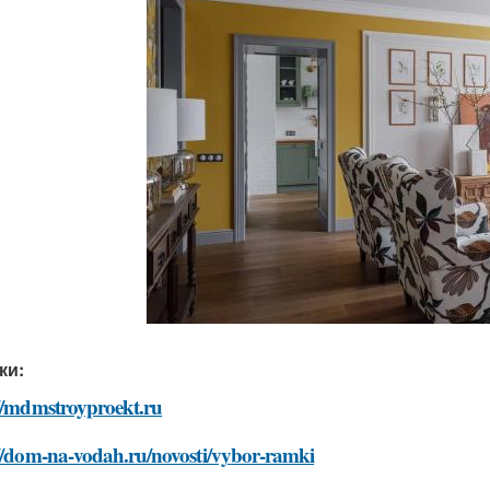
ки:
://mdmstroyproekt.ru
://dom-na-vodah.ru/novosti/vybor-ramki