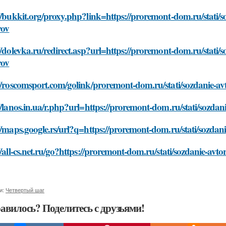
//bukkit.org/proxy.php?link=https://proremont-dom.ru/stati/
rov
//dolevka.ru/redirect.asp?url=https://proremont-dom.ru/stati
rov
//roscomsport.com/golink/proremont-dom.ru/stati/sozdanie-av
//lanos.in.ua/r.php?url=https://proremont-dom.ru/stati/sozda
//maps.google.rs/url?q=https://proremont-dom.ru/stati/sozdan
//all-cs.net.ru/go?https://proremont-dom.ru/stati/sozdanie-av
и:
Четвертый шаг
авилось? Поделитесь с друзьями!