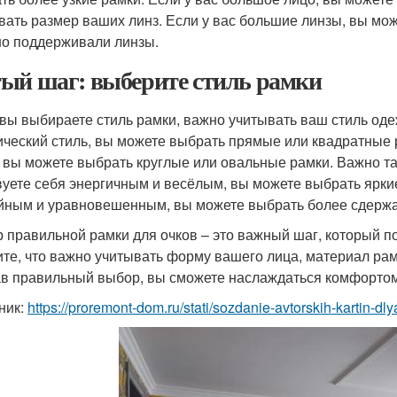
вать размер ваших линз. Если у вас большие линзы, вы мо
о поддерживали линзы.
ый шаг: выберите стиль рамки
 вы выбираете стиль рамки, важно учитывать ваш стиль од
ический стиль, вы можете выбрать прямые или квадратные
, вы можете выбрать круглые или овальные рамки. Важно т
вуете себя энергичным и весёлым, вы можете выбрать яркие
йным и уравновешенным, вы можете выбрать более сдержа
 правильной рамки для очков – это важный шаг, который п
те, что важно учитывать форму вашего лица, материал рамк
в правильный выбор, вы сможете наслаждаться комфортом
ник:
https://proremont-dom.ru/stati/sozdanie-avtorskih-kartin-d