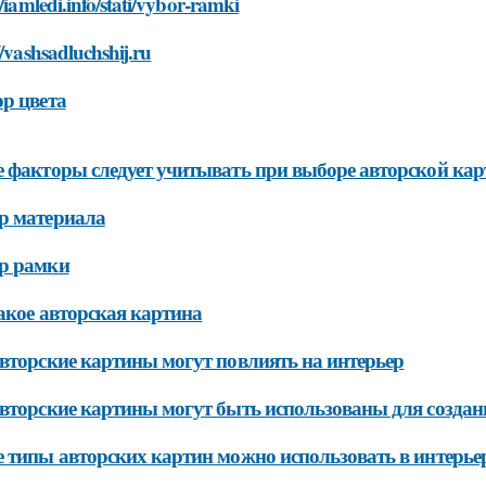
//iamledi.info/stati/vybor-ramki
//vashsadluchshij.ru
р цвета
 факторы следует учитывать при выборе авторской кар
р материала
р рамки
акое авторская картина
вторские картины могут повлиять на интерьер
вторские картины могут быть использованы для создани
 типы авторских картин можно использовать в интерье