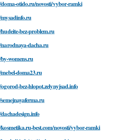
//doma-otido.ru/novosti/vybor-ramki
//mysadinfo.ru
//hudeite-bez-problem.ru
://narodnaya-dacha.ru
//by-womens.ru
://mebel-doma23.ru
//ogorod-bez-hlopot.zelynyjsad.info
//semejnayaferma.ru
//dachadesign.info
//kosmetika.ru-best.com/novosti/vybor-ramki