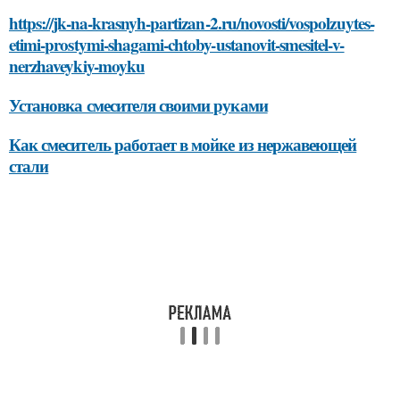
https://jk-na-krasnyh-partizan-2.ru/novosti/vospolzuytes-
etimi-prostymi-shagami-chtoby-ustanovit-smesitel-v-
nerzhaveykiy-moyku
Установка смесителя своими руками
Как смеситель работает в мойке из нержавеющей
стали