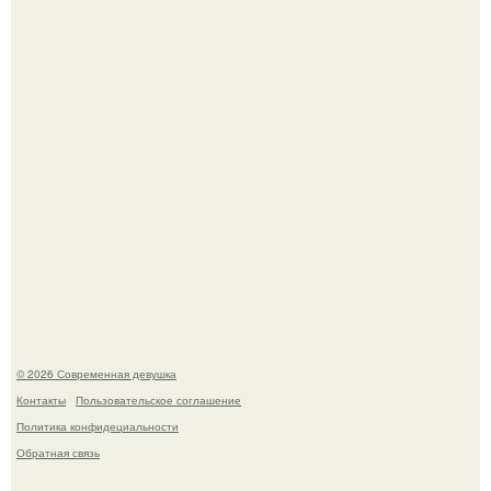
часто почти сразу теряет возбуждение, тогда как
женщина может дольше сохранять возбуждение.
У юли Гаврилиной снова случился конфликт с комиком
Ильей Соболевым.
© 2026 Современная девушка
Контакты
Пользовательское соглашение
Политика конфидециальности
Обратная связь