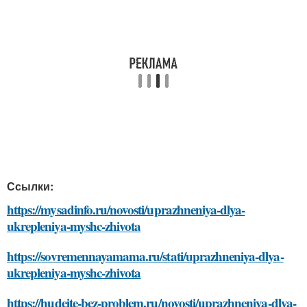
Ссылки:
https://mysadinfo.ru/novosti/uprazhneniya-dlya-
ukrepleniya-myshc-zhivota
https://sovremennayamama.ru/stati/uprazhneniya-dlya-
ukrepleniya-myshc-zhivota
https://hudeite-bez-problem.ru/novosti/uprazhneniya-dlya-