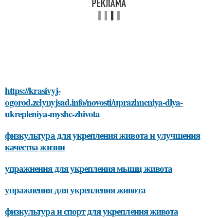
https://krasivyj-
ogorod.zelynyjsad.info/novosti/uprazhneniya-dlya-
ukrepleniya-myshc-zhivota
физкультура для укрепления живота и улучшения
качества жизни
упражнения для укрепления мышц живота
упражнения для укрепления живота
физкультура и спорт для укрепления живота