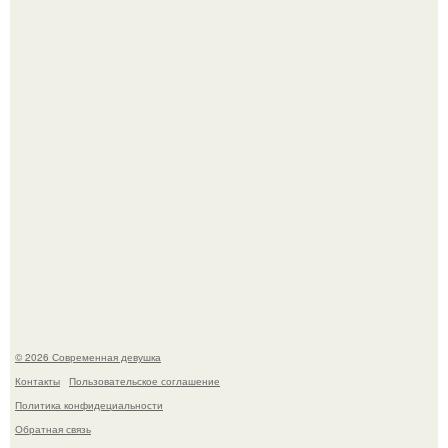
Рацион 1400 калорий.
Кристина асмус опубликовала пляжные фото с 12-
летней дочерью от Гарика Харламова.
© 2026 Современная девушка
Контакты
Пользовательское соглашение
Политика конфидециальности
Обратная связь