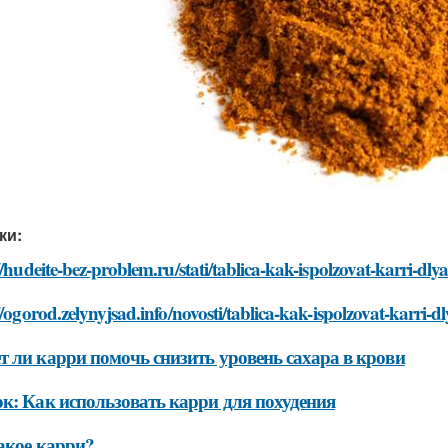
ки:
//hudeite-bez-problem.ru/stati/tablica-kak-ispolzovat-karri-dl
//ogorod.zelynyjsad.info/novosti/tablica-kak-ispolzovat-karri-
 ли карри помочь снизить уровень сахара в крови
к: Как использовать карри для похудения
акое карри?