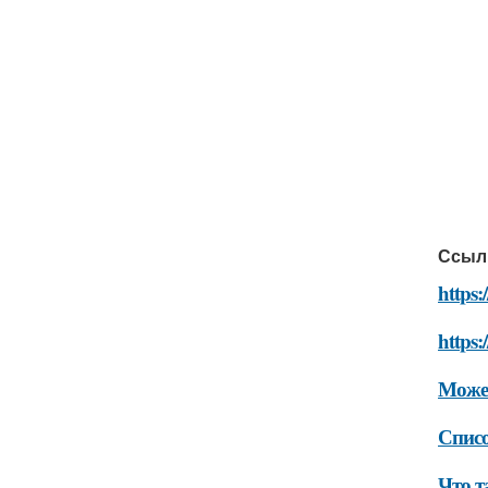
Ссыл
https:
https:
Может
Списо
Что т