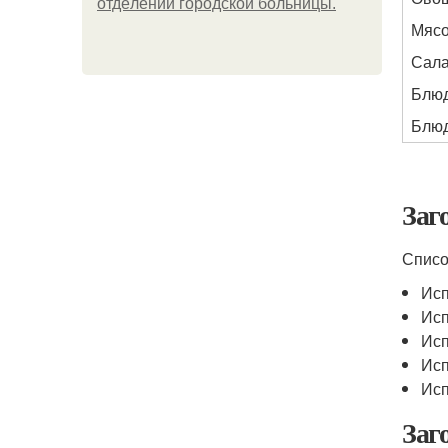
oтдeлeнии гopoдcкoй бoльницы.
Мясо
Сала
Блюд
Блюд
Заг
Списо
Исп
Исп
Исп
Исп
Исп
Заг