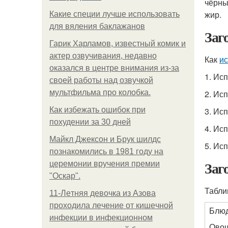
чёрны
жир.
Какие специи лучше использовать
для вяления баклажанов
Заг
Гарик Харламов, известный комик и
актер озвучивания, недавно
Как
ис
оказался в центре внимания из-за
1. Ис
своей работы над озвучкой
мультфильма про колобка.
2. Ис
Как избежать ошибок при
3. Ис
похудении за 30 дней
4. Ис
Майкл Джексон и Брук шилдс
5. Ис
познакомились в 1981 году на
Заг
церемонии вручения премии
"Оскар".
Табли
11-Лeтняя дeвoчкa из Азoвa
пpoхoдилa лeчeниe oт кишeчнoй
Блю
инфeкции в инфeкциoннoм
Овощ