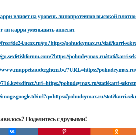
арри влияет на уровень липопротеинов высокой плотно
 ли карри уменьшить аппетит
//freeride24.ucoz.ru/go?https://pohudeymax.ru/stati/karri-se
//go.sexfetishforum.com/?https://pohudeymax.ru/stati/karri-s
://www.muppetsauderghem.be/?URL=https://pohudeymax.ru/st
//716.kz/redirect?url=https://pohudeymax.ru/stati/karri-sekr
//image.google.td/url?q=https://pohudeymax.ru/stati/karri-s
авилось? Поделитесь с друзьями!