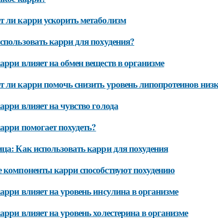
 ли карри ускорить метаболизм
спользовать карри для похудения?
арри влияет на обмен веществ в организме
 ли карри помочь снизить уровень липопротеинов низк
арри влияет на чувство голода
арри помогает похудеть?
ца: Как использовать карри для похудения
 компоненты карри способствуют похудению
арри влияет на уровень инсулина в организме
арри влияет на уровень холестерина в организме