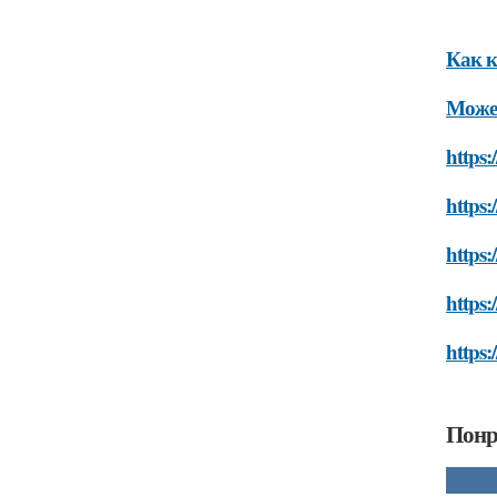
Как к
Может
https:
https:
https
https:
https:
Понр