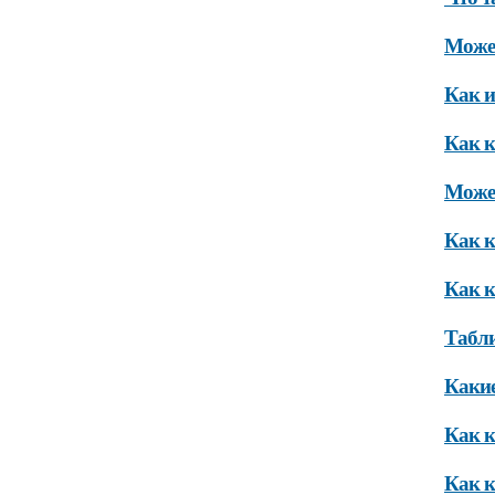
Может
Как и
Как к
Может
Как к
Как к
Табли
Какие
Как к
Как к