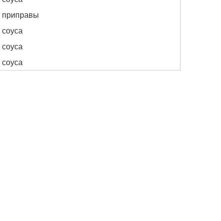
е приправы
 соуса
 соуса
 соуса