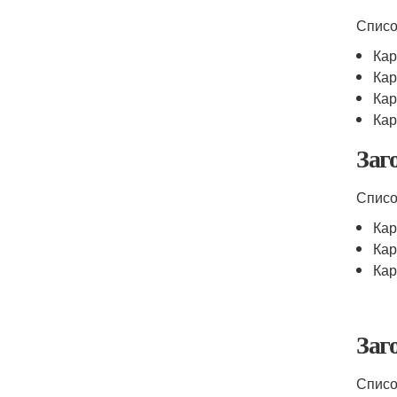
Списо
Кар
Кар
Кар
Кар
Заг
Списо
Кар
Кар
Кар
Заг
Списо