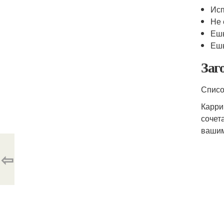
Исп
Не 
Ешь
Ешь
Заг
Списо
Карри
сочет
вашим
⇦