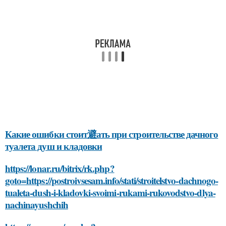
Какие ошибки стоит避ать при строительстве дачного
туалета душ и кладовки
https://lonar.ru/bitrix/rk.php?
goto=https://postroivsesam.info/stati/stroitelstvo-dachnogo-
tualeta-dush-i-kladovki-svoimi-rukami-rukovodstvo-dlya-
nachinayushchih