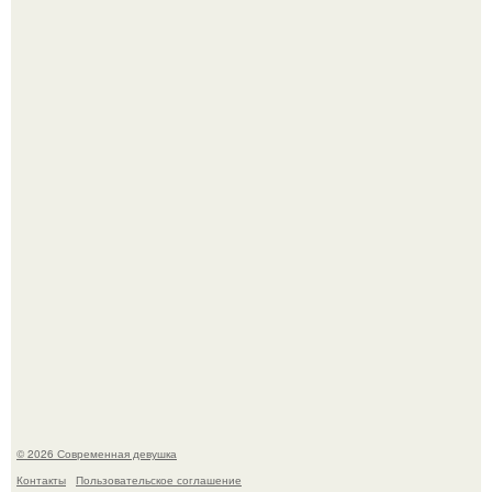
Рацион 1400 калорий.
Кристина асмус опубликовала пляжные фото с 12-
летней дочерью от Гарика Харламова.
© 2026 Современная девушка
Контакты
Пользовательское соглашение