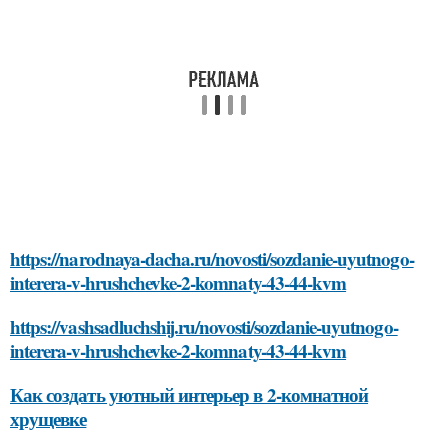
https://narodnaya-dacha.ru/novosti/sozdanie-uyutnogo-
interera-v-hrushchevke-2-komnaty-43-44-kvm
https://vashsadluchshij.ru/novosti/sozdanie-uyutnogo-
interera-v-hrushchevke-2-komnaty-43-44-kvm
Как создать уютный интерьер в 2-комнатной
хрущевке