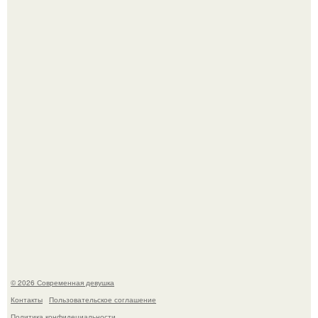
Итальяно веро: Орнелла мути упаковала чемоданы и
готовится обзавестись красным паспортом.
Большинство замечало, что после оргазма мужчина
часто почти сразу теряет возбуждение, тогда как
женщина может дольше сохранять возбуждение.
© 2026 Современная девушка
Контакты
Пользовательское соглашение
Политика конфидециальности