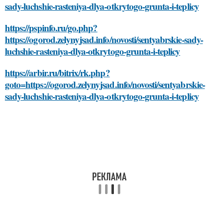
sady-luchshie-rasteniya-dlya-otkrytogo-grunta-i-teplicy
https://pspinfo.ru/go.php?
https://ogorod.zelynyjsad.info/novosti/sentyabrskie-sady-
luchshie-rasteniya-dlya-otkrytogo-grunta-i-teplicy
https://arbir.ru/bitrix/rk.php?
goto=https://ogorod.zelynyjsad.info/novosti/sentyabrskie-
sady-luchshie-rasteniya-dlya-otkrytogo-grunta-i-teplicy