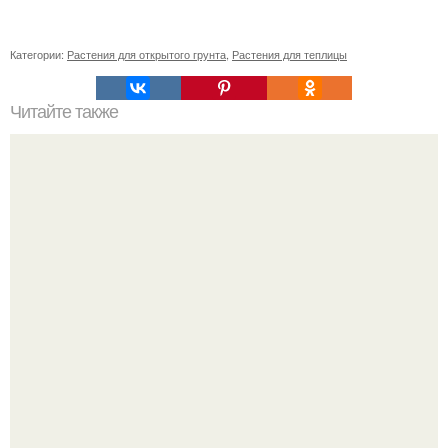
Категории:
Растения для открытого грунта
,
Растения для теплицы
Читайте также
От дебюта до славы: изменения образа Аллы Пугачевой
с 1970-х годов