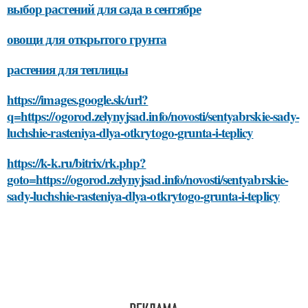
выбор растений для сада в сентябре
овощи для открытого грунта
растения для теплицы
https://images.google.sk/url?
q=https://ogorod.zelynyjsad.info/novosti/sentyabrskie-sady-
luchshie-rasteniya-dlya-otkrytogo-grunta-i-teplicy
https://k-k.ru/bitrix/rk.php?
goto=https://ogorod.zelynyjsad.info/novosti/sentyabrskie-
sady-luchshie-rasteniya-dlya-otkrytogo-grunta-i-teplicy