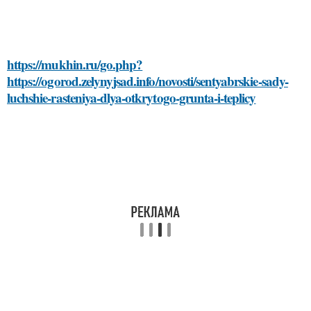
https://mukhin.ru/go.php?
https://ogorod.zelynyjsad.info/novosti/sentyabrskie-sady-
luchshie-rasteniya-dlya-otkrytogo-grunta-i-teplicy