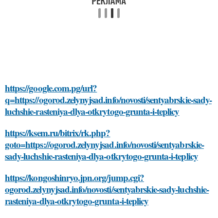
https://google.com.pg/url?
q=https://ogorod.zelynyjsad.info/novosti/sentyabrskie-sady-
luchshie-rasteniya-dlya-otkrytogo-grunta-i-teplicy
https://ksem.ru/bitrix/rk.php?
goto=https://ogorod.zelynyjsad.info/novosti/sentyabrskie-
sady-luchshie-rasteniya-dlya-otkrytogo-grunta-i-teplicy
https://kongoshinryo.jpn.org/jump.cgi?
ogorod.zelynyjsad.info/novosti/sentyabrskie-sady-luchshie-
rasteniya-dlya-otkrytogo-grunta-i-teplicy