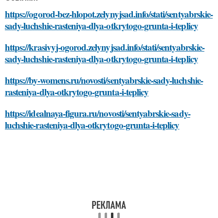
https://ogorod-bez-hlopot.zelynyjsad.info/stati/sentyabrskie-
sady-luchshie-rasteniya-dlya-otkrytogo-grunta-i-teplicy
https://krasivyj-ogorod.zelynyjsad.info/stati/sentyabrskie-
sady-luchshie-rasteniya-dlya-otkrytogo-grunta-i-teplicy
https://by-womens.ru/novosti/sentyabrskie-sady-luchshie-
rasteniya-dlya-otkrytogo-grunta-i-teplicy
https://idealnaya-figura.ru/novosti/sentyabrskie-sady-
luchshie-rasteniya-dlya-otkrytogo-grunta-i-teplicy