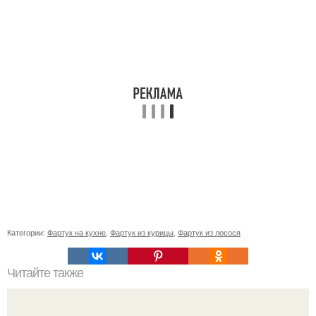
Категории:
Фартук на кухне
,
Фартук из курицы
,
Фартук из лосося
Читайте также