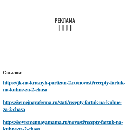
Ссылки:
https://jk-na-krasnyh-partizan-2.ru/novosti/recepty-fartuk-
na-kuhne-za-2-chasa
https://semejnayaferma.ru/stati/recepty-fartuk-na-kuhne-
za-2-chasa
https://sovremennayamama.ru/novosti/recepty-fartuk-na-
kuhne-za-2-chasa