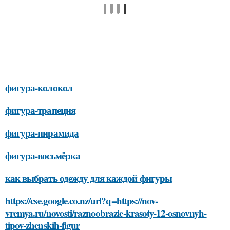
фигура-колокол
фигура-трапеция
фигура-пирамида
фигура-восьмёрка
как выбрать одежду для каждой фигуры
https://cse.google.co.nz/url?q=https://nov-
vremya.ru/novosti/raznoobrazie-krasoty-12-osnovnyh-
tipov-zhenskih-figur