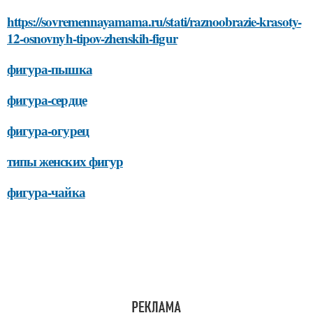
https://sovremennayamama.ru/stati/raznoobrazie-krasoty-
12-osnovnyh-tipov-zhenskih-figur
фигура-пышка
фигура-сердце
фигура-огурец
типы женских фигур
фигура-чайка