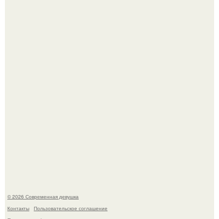
Итальяно веро: Орнелла мути упаковала чемоданы и
готовится обзавестись красным паспортом.
Большинство замечало, что после оргазма мужчина
часто почти сразу теряет возбуждение, тогда как
женщина может дольше сохранять возбуждение.
© 2026 Современная девушка
Контакты
Пользовательское соглашение