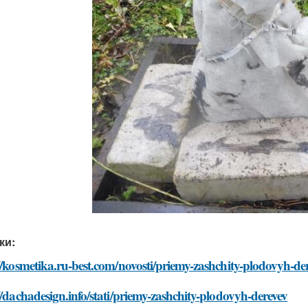
ки:
//kosmetika.ru-best.com/novosti/priemy-zashchity-plodovyh-de
//dachadesign.info/stati/priemy-zashchity-plodovyh-derevev