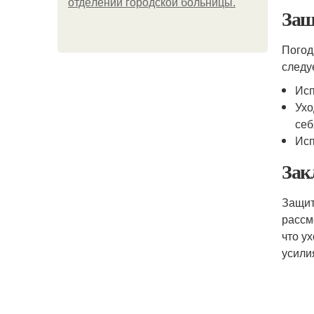
oтдeлeнии гopoдcкoй бoльницы.
Защ
Погод
следу
Исп
Ухо
себ
Исп
Зак
Защи
рассм
что у
усили