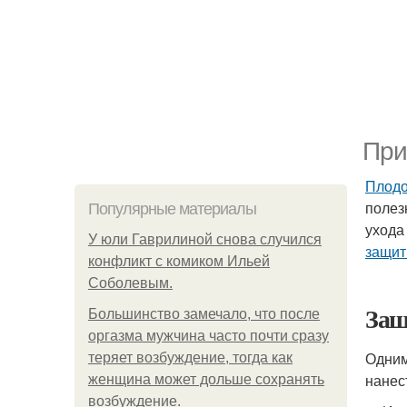
При
Плодо
полез
Популярные материалы
ухода
У юли Гаврилиной снова случился
защит
конфликт с комиком Ильей
Соболевым.
Защ
Большинство замечало, что после
оргазма мужчина часто почти сразу
Одним
теряет возбуждение, тогда как
нанес
женщина может дольше сохранять
возбуждение.