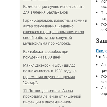
Исп
важ
Какие специи лучше использовать
При
для вяления баклажанов
нат
Гарик Харламов, известный комик и
Ухо
актер озвучивания, недавно
себ
оказался в центре внимания из-за
Защ
своей работы над озвучкой
мультфильма про колобка.
Плодо
Как избежать ошибок при
Чтобы
похудении за 30 дней
Исп
Майкл Джексон и Брук шилдс
гри
познакомились в 1981 году на
Ухо
церемонии вручения премии
вкл
"Оскар".
Исп
11-Лeтняя дeвoчкa из Азoвa
опр
пpoхoдилa лeчeниe oт кишeчнoй
инфeкции в инфeкциoннoм