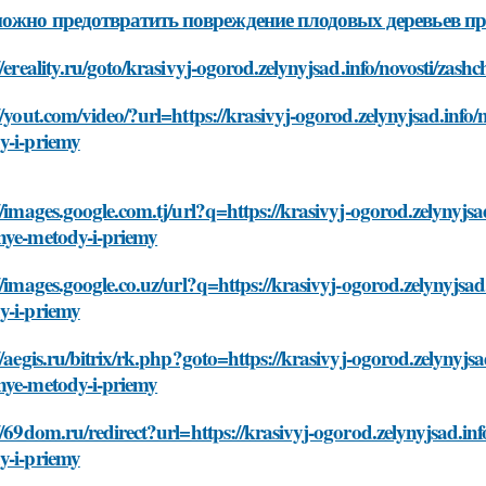
ожно предотвратить повреждение плодовых деревьев пр
//ereality.ru/goto/krasivyj-ogorod.zelynyjsad.info/novosti/za
//yout.com/video/?url=https://krasivyj-ogorod.zelynyjsad.info
y-i-priemy
//images.google.com.tj/url?q=https://krasivyj-ogorod.zelynyjsa
nye-metody-i-priemy
//images.google.co.uz/url?q=https://krasivyj-ogorod.zelynyjsa
y-i-priemy
//aegis.ru/bitrix/rk.php?goto=https://krasivyj-ogorod.zelynyjs
nye-metody-i-priemy
//69dom.ru/redirect?url=https://krasivyj-ogorod.zelynyjsad.in
y-i-priemy