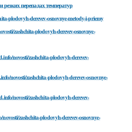
и резких перепадах температур
shchita-plodovyh-derevev-osnovnye-metody-i-priemy
/novosti/zashchita-plodovyh-derevev-osnovnye-
d.info/novosti/zashchita-plodovyh-derevev-
d.info/novosti/zashchita-plodovyh-derevev-osnovnye-
ad.info/novosti/zashchita-plodovyh-derevev-
fo/novosti/zashchita-plodovyh-derevev-osnovnye-