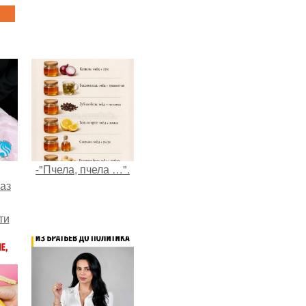
-"Пчела, пчела …".
аз
ти
ти -