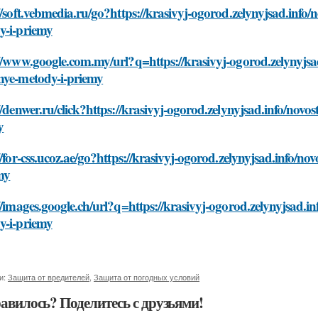
//soft.vebmedia.ru/go?https://krasivyj-ogorod.zelynyjsad.info/
y-i-priemy
//www.google.com.my/url?q=https://krasivyj-ogorod.zelynyjsad
nye-metody-i-priemy
//denwer.ru/click?https://krasivyj-ogorod.zelynyjsad.info/novo
y
//for-css.ucoz.ae/go?https://krasivyj-ogorod.zelynyjsad.info/n
my
//images.google.ch/url?q=https://krasivyj-ogorod.zelynyjsad.i
y-i-priemy
и:
Защита от вредителей
,
Защита от погодных условий
авилось? Поделитесь с друзьями!