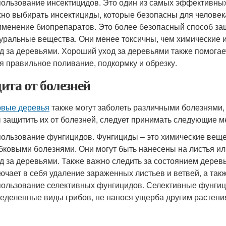
ользование инсектицидов. Это один из самых эффективных
но выбирать инсектициды, которые безопасны для челове
менение биопрепаратов. Это более безопасный способ защ
уральные вещества. Они менее токсичны, чем химические 
д за деревьями. Хороший уход за деревьями также помогает
я правильное поливание, подкормку и обрезку.
ита от болезней
вые деревья
также могут заболеть различными болезнями,
 защитить их от болезней, следует принимать следующие м
ользование фунгицидов. Фунгициды – это химические веще
бковыми болезнями. Они могут быть нанесены на листья ил
д за деревьями. Также важно следить за состоянием деревь
ючает в себя удаление зараженных листьев и ветвей, а так
ользование селективных фунгицидов. Селективные фунгици
еделенные виды грибов, не нанося ущерба другим растени