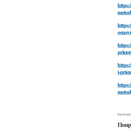
https:
metod
https:
osnov
https:
priem
https:
i-prie
https:
metod
Категори
Понр