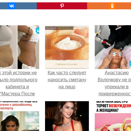
 этой истории не
Как часто следует
Анастасию
ыло подпольного
наносить сметану
Волочкову не р
кабинета и
на лицо
упрекали в
"Мастера После
приверженнос
Двухнедельных
устаревшим бью
Курсов".
процедурам.