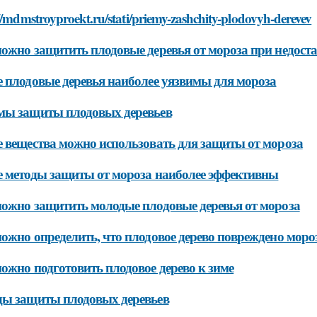
//mdmstroyproekt.ru/stati/priemy-zashchity-plodovyh-derevev
ожно защитить плодовые деревья от мороза при недоста
 плодовые деревья наиболее уязвимы для мороза
мы защиты плодовых деревьев
 вещества можно использовать для защиты от мороза
 методы защиты от мороза наиболее эффективны
ожно защитить молодые плодовые деревья от мороза
ожно определить, что плодовое дерево повреждено моро
ожно подготовить плодовое дерево к зиме
ы защиты плодовых деревьев