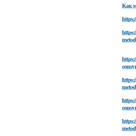
Как м
https:
https:
metod
https:
osnov
https:
metod
https:
osnov
https:
metod