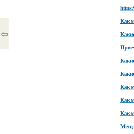
https:
Как м
⇦
Какие
Прие
Какие
Какие
Как м
Как м
Как м
Метод