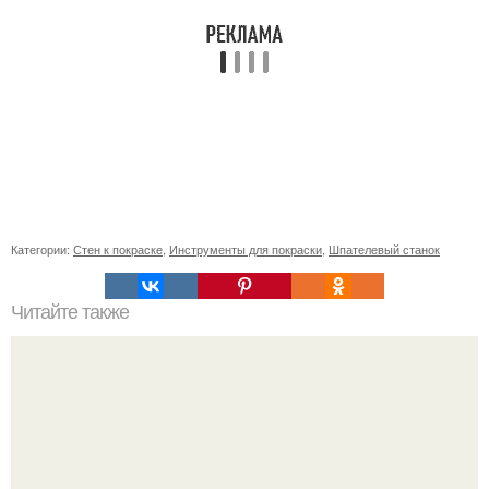
Категории:
Стен к покраске
,
Инструменты для покраски
,
Шпателевый станок
Читайте также