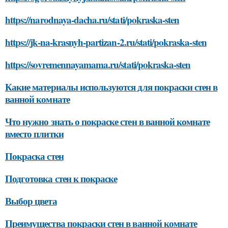
https://narodnaya-dacha.ru/stati/pokraska-sten
https://jk-na-krasnyh-partizan-2.ru/stati/pokraska-sten
https://sovremennayamama.ru/stati/pokraska-sten
Какие материалы используются для покраски стен в
ванной комнате
Что нужно знать о покраске стен в ванной комнате
вместо плитки
Покраска стен
Подготовка стен к покраске
Выбор цвета
Преимущества покраски стен в ванной комнате