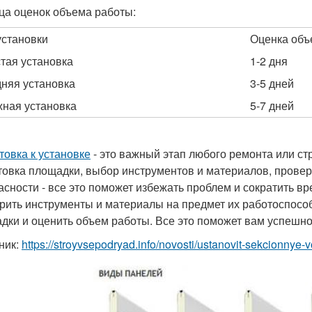
ца оценок объема работы:
установки
Оценка объ
тая установка
1-2 дня
няя установка
3-5 дней
ная установка
5-7 дней
товка к установке
- это важный этап любого ремонта или с
товка площадки, выбор инструментов и материалов, провер
асности - все это поможет избежать проблем и сократить в
рить инструменты и материалы на предмет их работоспособ
дки и оценить объем работы. Все это поможет вам успешно 
ник:
https://stroyvsepodryad.info/novosti/ustanovit-sekcionnye-