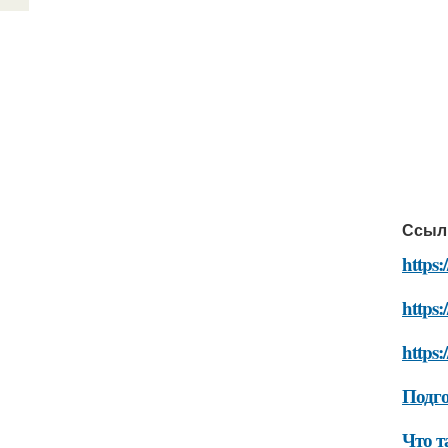
Ссыл
https:
https:
https:
Подго
Что т