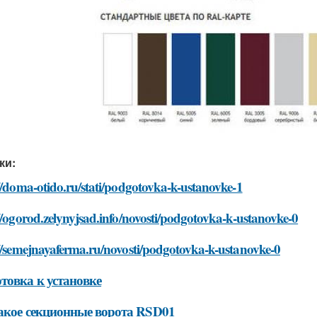
ки:
//doma-otido.ru/stati/podgotovka-k-ustanovke-1
//ogorod.zelynyjsad.info/novosti/podgotovka-k-ustanovke-0
//semejnayaferma.ru/novosti/podgotovka-k-ustanovke-0
товка к установке
акое секционные ворота RSD01