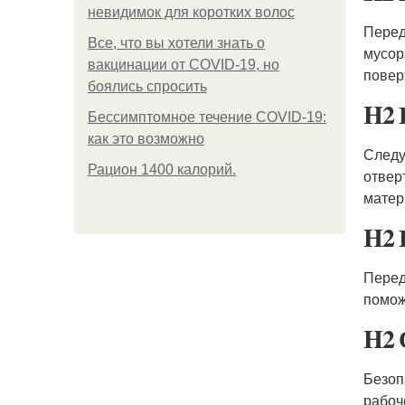
невидимок для коротких волос
Перед
Все, что вы хотели знать о
мусор
вакцинации от COVID-19, но
повер
боялись спросить
H2 
Бессимптомное течение COVID-19:
как это возможно
Следу
Рацион 1400 калорий.
отвер
матер
H2 
Перед
помож
H2 
Безоп
рабоч