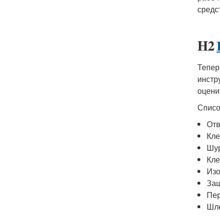
средс
H2
Тепер
инстр
оцени
Списо
Отв
Кл
Шу
Кл
Из
Защ
Пер
Шл