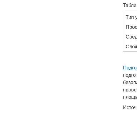
Табли
Тип 
Прос
Сред
Слож
Подго
подго
безоп
прове
площа
Источ