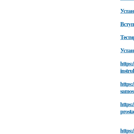
Устан
Вступ
Тести
Устан
https:
instru
https:
samost
https:
prosta
https: