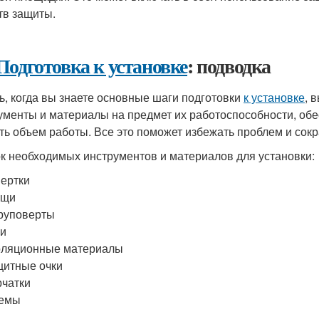
тв защиты.
Подготовка к установке
: подводка
ь, когда вы знаете основные шаги подготовки
к установке
, 
ументы и материалы на предмет их работоспособности, обе
ть объем работы. Все это поможет избежать проблем и сок
к необходимых инструментов и материалов для установки:
ертки
ещи
руповерты
еи
оляционные материалы
итные очки
чатки
емы