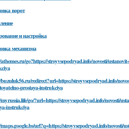
овка ворот
ление
рование и настройка
овка механизма
//athemes.ru/go?https://stroyvsepodryad.info/novosti/ustanovi
kciya
//buzuluk56.ru/redirect?url=https://stroyvsepodryad.info/novos
oyatelno-prostaya-instrukciya
//myrussia.life/go/?url=https://stroyvsepodryad.info/novosti/u
ya-instrukciya
//maps.google.bs/url?q=https://stroyvsepodryad.info/novosti/u