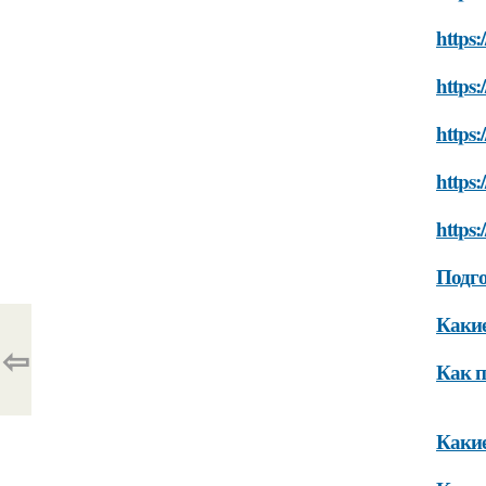
https:
https
https
https:
https
Подго
Какие
⇦
Как п
Какие