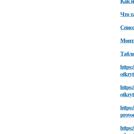
Как и
Что т
Списо
Монта
Табли
https:
otkry
https:
otkry
https:
provo
https: