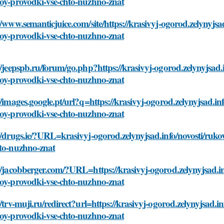
toy-provodki-vse-chto-nuzhno-znat
//www.semanticjuice.com/site/https://krasivyj-ogorod.zelynyjs
toy-provodki-vse-chto-nuzhno-znat
//jeepspb.ru/forum/go.php?https://krasivyj-ogorod.zelynyjsad
toy-provodki-vse-chto-nuzhno-znat
//images.google.pt/url?q=https://krasivyj-ogorod.zelynyjsad.
toy-provodki-vse-chto-nuzhno-znat
//drugs.ie/?URL=krasivyj-ogorod.zelynyjsad.info/novosti/ruk
hto-nuzhno-znat
//jacobberger.com/?URL=https://krasivyj-ogorod.zelynyjsad.i
toy-provodki-vse-chto-nuzhno-znat
//trv-muji.ru/redirect?url=https://krasivyj-ogorod.zelynyjsad
toy-provodki-vse-chto-nuzhno-znat