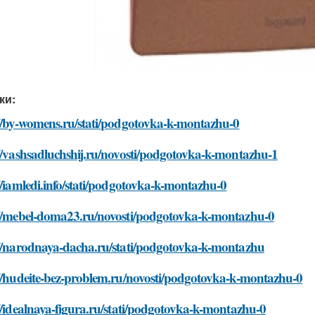
ки:
://by-womens.ru/stati/podgotovka-k-montazhu-0
//vashsadluchshij.ru/novosti/podgotovka-k-montazhu-1
//iamledi.info/stati/podgotovka-k-montazhu-0
://mebel-doma23.ru/novosti/podgotovka-k-montazhu-0
://narodnaya-dacha.ru/stati/podgotovka-k-montazhu
://hudeite-bez-problem.ru/novosti/podgotovka-k-montazhu-0
//idealnaya-figura.ru/stati/podgotovka-k-montazhu-0