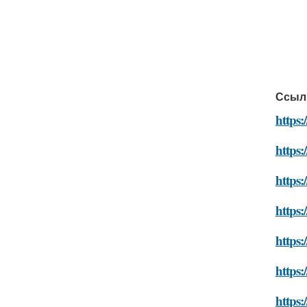
Ссыл
https
https:
https:
https
https
https
https: