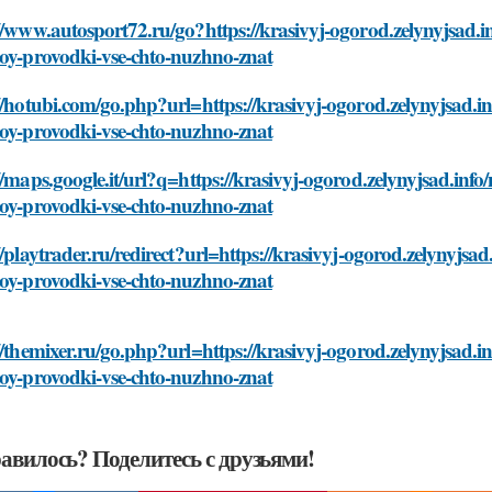
//www.autosport72.ru/go?https://krasivyj-ogorod.zelynyjsad.
toy-provodki-vse-chto-nuzhno-znat
//hotubi.com/go.php?url=https://krasivyj-ogorod.zelynyjsad.
toy-provodki-vse-chto-nuzhno-znat
//maps.google.it/url?q=https://krasivyj-ogorod.zelynyjsad.inf
toy-provodki-vse-chto-nuzhno-znat
//playtrader.ru/redirect?url=https://krasivyj-ogorod.zelynyjs
toy-provodki-vse-chto-nuzhno-znat
//themixer.ru/go.php?url=https://krasivyj-ogorod.zelynyjsad.
toy-provodki-vse-chto-nuzhno-znat
авилось? Поделитесь с друзьями!