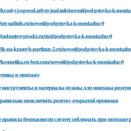
//krasivyj-ogorod.zelynyjsad.info/novosti/podgotovka-k-mont
://mysadinfo.ru/novosti/podgotovka-k-montazhu-0
://mdmstroyproekt.ru/stati/podgotovka-k-montazhu-0
//jk-na-krasnyh-partizan-2.ru/novosti/podgotovka-k-montazh
://kosmetika.ru-best.com/novosti/podgotovka-k-montazhu-0
товка к монтажу
 инструменты и материалы нужны для монтажа розето
равильно подключить розетку открытой проводки
 правила безопасности следует соблюдать при монтаже 