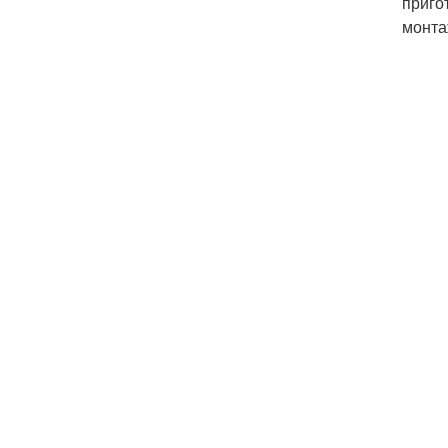
приго
монта