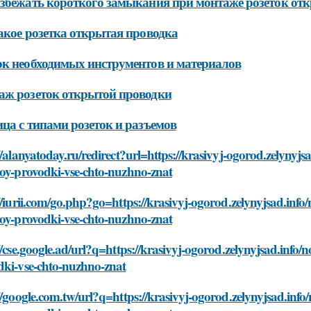
збежать короткого замыкания при монтаже розеток от
акое розетка открытая проводка
к необходимых инструментов и материалов
ж розеток открытой проводки
ца с типами розеток и разъемов
//alanyatoday.ru/redirect?url=https://krasivyj-ogorod.zelynyj
toy-provodki-vse-chto-nuzhno-znat
//iurii.com/go.php?go=https://krasivyj-ogorod.zelynyjsad.inf
toy-provodki-vse-chto-nuzhno-znat
//cse.google.ad/url?q=https://krasivyj-ogorod.zelynyjsad.info
dki-vse-chto-nuzhno-znat
//google.com.tw/url?q=https://krasivyj-ogorod.zelynyjsad.inf