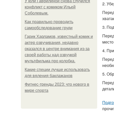
У юли Гаврилиной снова случился
2. Уб
конфликт с комиком Ильей
Перед
Соболевым.
хвата
Как правильно проводить
3. По
самообследование груди
Перед
Гарик Харламов, известный комик и
место
актер озвучивания, недавно
оказался в центре внимания из-за
4. Пр
своей работы над озвучкой
Перед
мультфильма про колобка.
необ
Какие специи лучше использовать
5. Об
для вяления баклажанов
Перед
Фитнес-тренды 2023: что нового в
детал
мире спорта
Подго
прочи