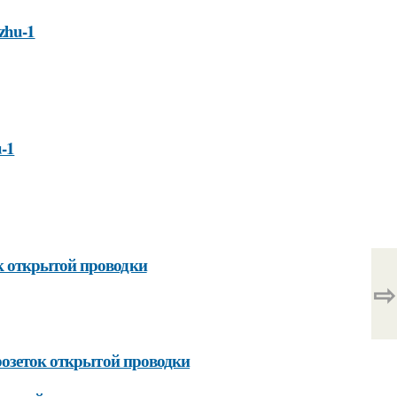
azhu-1
u-1
к открытой проводки
⇨
розеток открытой проводки