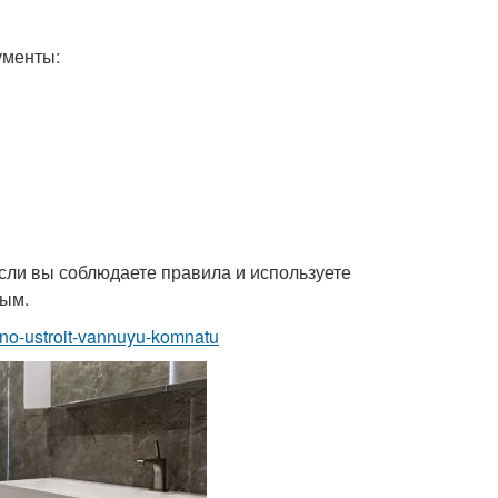
ументы:
Если вы соблюдаете правила и используете
ным.
ilno-ustroit-vannuyu-komnatu