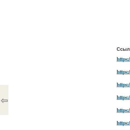
Ссыл
https:
https
https:
https
⇦
https:
https: