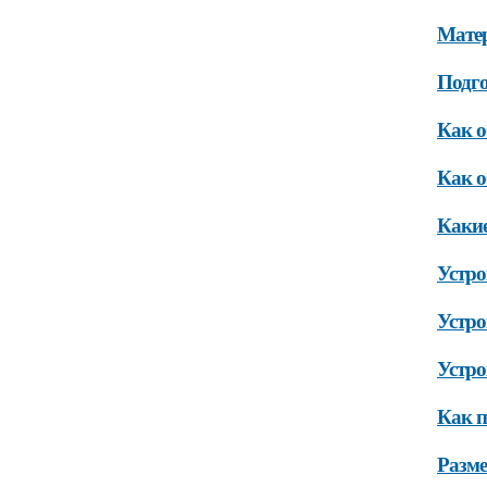
Матер
Подго
Как о
Как о
Какие
Устро
Устро
Устро
Как п
Разм