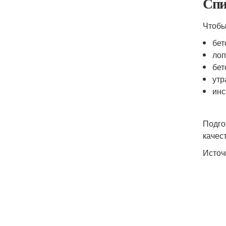
Спи
Чтобы
бе
лоп
бет
ут
инс
Подго
качес
Источ