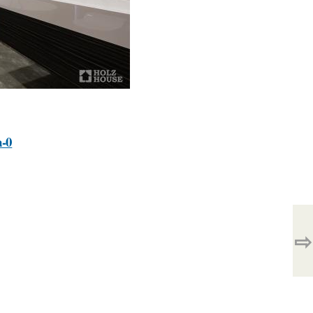
a-0
⇨