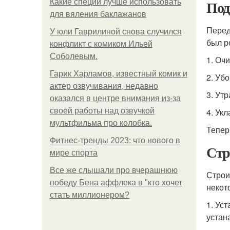
Под
Какие специи лучше использовать
для вяления баклажанов
Перед
У юли Гаврилиной снова случился
был р
конфликт с комиком Ильей
Соболевым.
1. Оч
Гарик Харламов, известный комик и
2. Уб
актер озвучивания, недавно
3. Ут
оказался в центре внимания из-за
своей работы над озвучкой
4. Ук
мультфильма про колобка.
Тепер
Фитнес-тренды 2023: что нового в
Стр
мире спорта
Все же слышали про вчерашнюю
Строи
победу Бена аффлека в "кто хочет
некот
стать миллионером?
1. Ус
устан