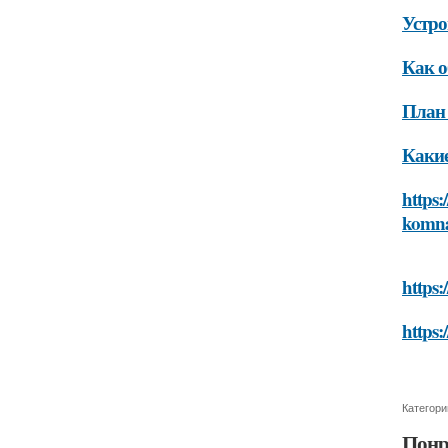
Устро
Как о
План 
Какие
https:
komn
https:
https:
Категори
Понр