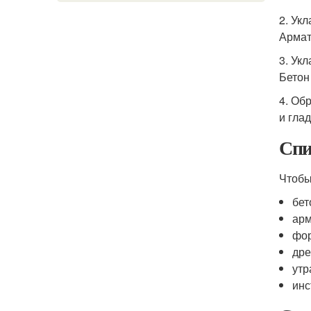
2. Ук
Армат
3. Ук
Бетон
4. Об
и глад
Спи
Чтобы
бет
арм
фо
др
ут
инс