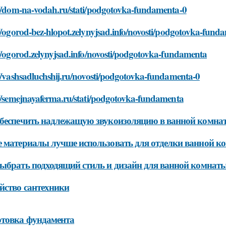
://dom-na-vodah.ru/stati/podgotovka-fundamenta-0
//ogorod-bez-hlopot.zelynyjsad.info/novosti/podgotovka-fund
//ogorod.zelynyjsad.info/novosti/podgotovka-fundamenta
//vashsadluchshij.ru/novosti/podgotovka-fundamenta-0
://semejnayaferma.ru/stati/podgotovka-fundamenta
беспечить надлежащую звукоизоляцию в ванной комнат
 материалы лучше использовать для отделки ванной к
ыбрать подходящий стиль и дизайн для ванной комнаты
йство сантехники
товка фундамента