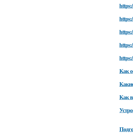
https
https:
https:
https:
https
Как о
Какие
Как в
Устро
Подго