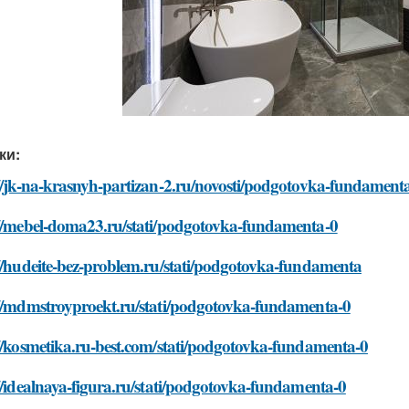
ки:
//jk-na-krasnyh-partizan-2.ru/novosti/podgotovka-fundament
://mebel-doma23.ru/stati/podgotovka-fundamenta-0
//hudeite-bez-problem.ru/stati/podgotovka-fundamenta
://mdmstroyproekt.ru/stati/podgotovka-fundamenta-0
//kosmetika.ru-best.com/stati/podgotovka-fundamenta-0
//idealnaya-figura.ru/stati/podgotovka-fundamenta-0