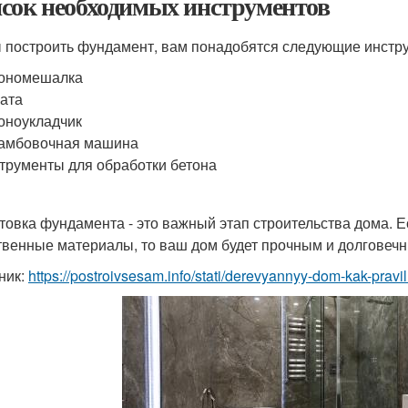
сок необходимых инструментов
 построить фундамент, вам понадобятся следующие инстр
тономешалка
ата
оноукладчик
рамбовочная машина
трументы для обработки бетона
товка фундамента - это важный этап строительства дома. 
твенные материалы, то ваш дом будет прочным и долговеч
ник:
https://postroivsesam.info/stati/derevyannyy-dom-kak-prav