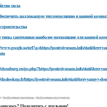
йство пола
беспечить надлежащую теплоизоляцию в ванной комнат
строительства
 типы сантехники наиболее подходящие для ванной ком
//www.google.so/url?q=https://postroivsesam.info/stati/derev
atu
//chessburg.ru/go.php?https://postroivsesam.info/stati/dere
//dnslookup.fr/https://postroivsesam.info/stati/derevyannyy
и:
Необходимые материалы
,
Необходимые инструменты
авилось? Поделитесь с друзьями!