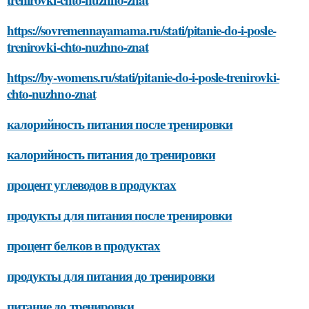
https://sovremennayamama.ru/stati/pitanie-do-i-posle-
trenirovki-chto-nuzhno-znat
https://by-womens.ru/stati/pitanie-do-i-posle-trenirovki-
chto-nuzhno-znat
калорийность питания после тренировки
калорийность питания до тренировки
процент углеводов в продуктах
продукты для питания после тренировки
процент белков в продуктах
продукты для питания до тренировки
питание до тренировки