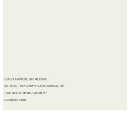
-"Пчела, пчела …".
© 2026 Современная девушка
Контакты
Пользовательское соглашение
Политика конфидециальности
Обратная связь