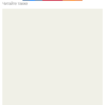
Читайте также
Что такое насадки на болгарку
Новая летняя фотосессия от Кристины Орбакайте
поражает своей яркостью и атмосферой беззаботного
отдыха.