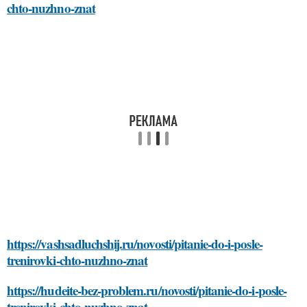
chto-nuzhno-znat
https://vashsadluchshij.ru/novosti/pitanie-do-i-posle-
trenirovki-chto-nuzhno-znat
https://hudeite-bez-problem.ru/novosti/pitanie-do-i-posle-
trenirovki-chto-nuzhno-znat