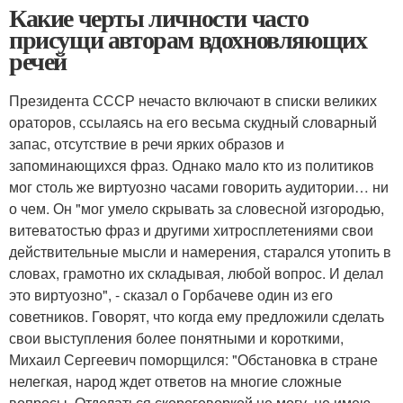
Какие черты личности часто
присущи авторам вдохновляющих
речей
Президента СССР нечасто включают в списки великих
ораторов, ссылаясь на его весьма скудный словарный
запас, отсутствие в речи ярких образов и
запоминающихся фраз. Однако мало кто из политиков
мог столь же виртуозно часами говорить аудитории… ни
о чем. Он "мог умело скрывать за словесной изгородью,
витеватостью фраз и другими хитросплетениями свои
действительные мысли и намерения, старался утопить в
словах, грамотно их складывая, любой вопрос. И делал
это виртуозно", - сказал о Горбачеве один из его
советников. Говорят, что когда ему предложили сделать
свои выступления более понятными и короткими,
Михаил Сергеевич поморщился: "Обстановка в стране
нелегкая, народ ждет ответов на многие сложные
вопросы. Отделаться скороговоркой не могу, не имею