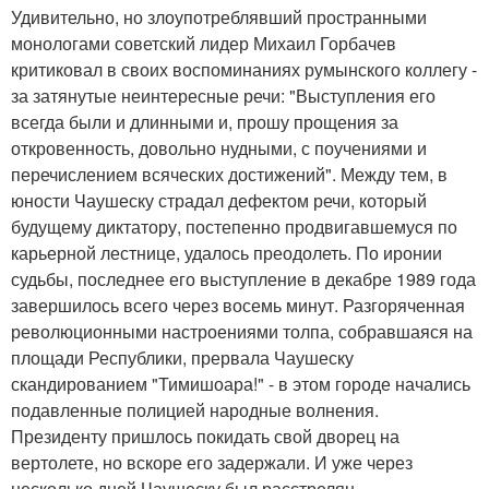
Удивительно, но злоупотреблявший пространными
монологами советский лидер Михаил Горбачев
критиковал в своих воспоминаниях румынского коллегу -
за затянутые неинтересные речи: "Выступления его
всегда были и длинными и, прошу прощения за
откровенность, довольно нудными, с поучениями и
перечислением всяческих достижений". Между тем, в
юности Чаушеску страдал дефектом речи, который
будущему диктатору, постепенно продвигавшемуся по
карьерной лестнице, удалось преодолеть. По иронии
судьбы, последнее его выступление в декабре 1989 года
завершилось всего через восемь минут. Разгоряченная
революционными настроениями толпа, собравшаяся на
площади Республики, прервала Чаушеску
скандированием "Тимишоара!" - в этом городе начались
подавленные полицией народные волнения.
Президенту пришлось покидать свой дворец на
вертолете, но вскоре его задержали. И уже через
несколько дней Чаушеску был расстрелян