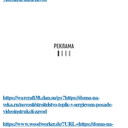
https://warcraft3ft.clan.su/go?https://doma-na-
veka.ru/novosti/stroitelstvo-teplic-v-sergievom-posade-
videoinstrukcii-zavod
https://www.woodworker.de/?URL=https://doma-na-