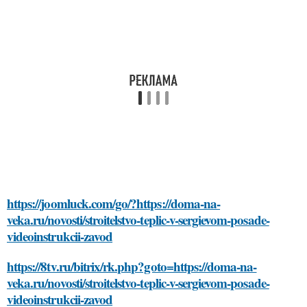
https://joomluck.com/go/?https://doma-na-
veka.ru/novosti/stroitelstvo-teplic-v-sergievom-posade-
videoinstrukcii-zavod
https://8tv.ru/bitrix/rk.php?goto=https://doma-na-
veka.ru/novosti/stroitelstvo-teplic-v-sergievom-posade-
videoinstrukcii-zavod