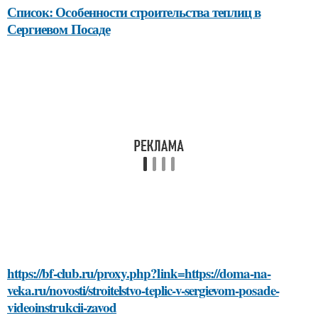
Список: Особенности строительства теплиц в
Сергиевом Посаде
https://bf-club.ru/proxy.php?link=https://doma-na-
veka.ru/novosti/stroitelstvo-teplic-v-sergievom-posade-
videoinstrukcii-zavod