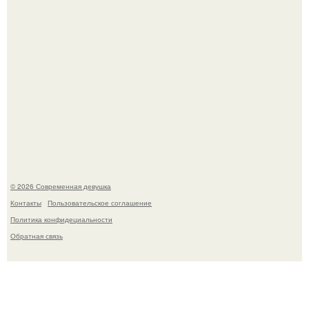
У юли Гаврилиной снова случился конфликт с комиком
Ильей Соболевым.
© 2026 Современная девушка
Контакты
Пользовательское соглашение
Политика конфидециальности
Обратная связь