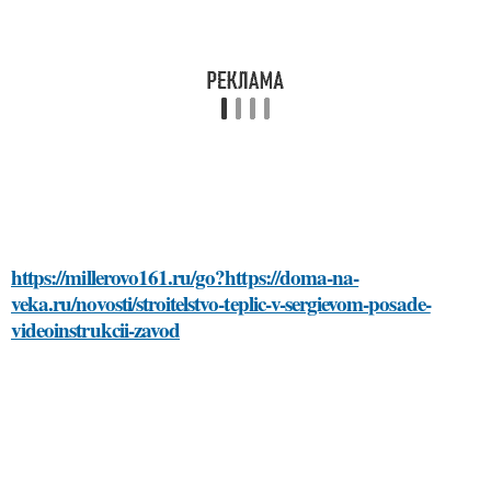
https://millerovo161.ru/go?https://doma-na-
veka.ru/novosti/stroitelstvo-teplic-v-sergievom-posade-
videoinstrukcii-zavod