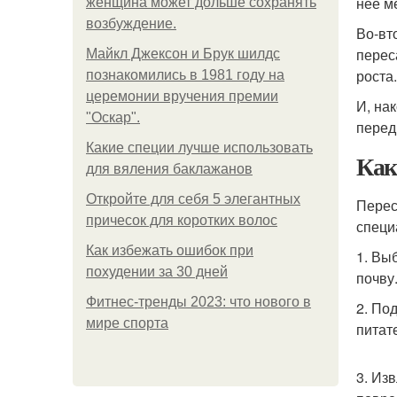
нее м
женщина может дольше сохранять
возбуждение.
Во-вт
перес
Майкл Джексон и Брук шилдс
роста.
познакомились в 1981 году на
церемонии вручения премии
И, на
"Оскар".
перед
Какие специи лучше использовать
Как
для вяления баклажанов
Откройте для себя 5 элегантных
Перес
причесок для коротких волос
специ
Как избежать ошибок при
1. Вы
похудении за 30 дней
почву
Фитнес-тренды 2023: что нового в
2. По
мире спорта
питат
3. Из