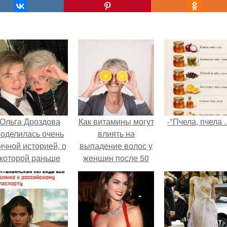
Ольга Дроздова
Как витамины могут
-"Пчела, пчела 
поделилась очень
влиять на
ичной историей, о
выпадение волос у
которой раньше
женщин после 50
очти не говорила.