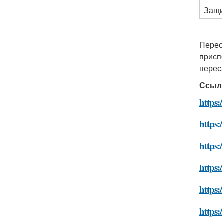
Защи
Перес
присп
перес
Ссыл
https:
https:
https:
https:
https:
https: