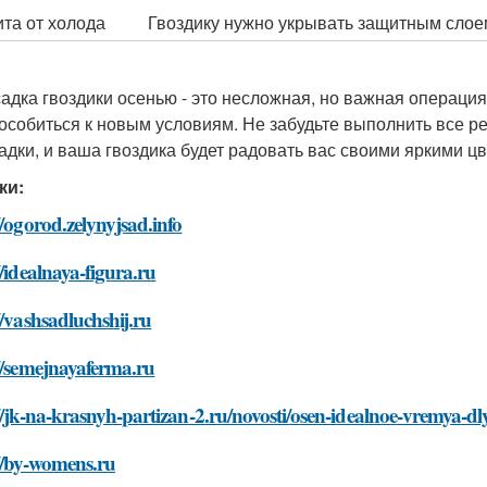
та от холода
Гвоздику нужно укрывать защитным слоем
адка гвоздики осенью - это несложная, но важная операция
особиться к новым условиям. Не забудьте выполнить все р
адки, и ваша гвоздика будет радовать вас своими яркими ц
ки:
//ogorod.zelynyjsad.info
//idealnaya-figura.ru
//vashsadluchshij.ru
//semejnayaferma.ru
//jk-na-krasnyh-partizan-2.ru/novosti/osen-idealnoe-vremya-d
//by-womens.ru