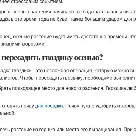
енее стрессовым событием.
орых, осенью растения начинают закладывать запасы питат
адка в это время года не будет таким большим ударом для р
конец, осенью растение будет иметь достаточно времени, чт
 зимними морозами.
 пересадить гвоздику осенью?
адка гвоздики - это несложная операция, которую можно в
алистов. Чтобы пересадить гвоздику, необходимо выполни
брать подходящее место для нового растения. Гвоздика л
.
дготовить почву
для посадки
. Почву нужно удобрить и хоро
ельной.
влечь растение из горшка или места его выращивания. При 