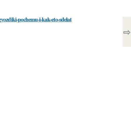
gvozdiki-pochemu-i-kak-eto-sdelat
⇨