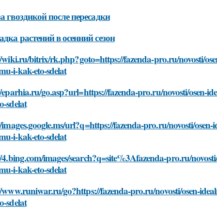
за гвоздикой после пересадки
адка растений в осенний сезон
//wiki.ru/bitrix/rk.php?goto=https://fazenda-pro.ru/novosti/o
u-i-kak-eto-sdelat
//eparhia.ru/go.asp?url=https://fazenda-pro.ru/novosti/osen-
o-sdelat
//images.google.ms/url?q=https://fazenda-pro.ru/novosti/osen-
u-i-kak-eto-sdelat
//4.bing.com/images/search?q=site%3Afazenda-pro.ru/novosti/
u-i-kak-eto-sdelat
//www.runiwar.ru/go?https://fazenda-pro.ru/novosti/osen-ide
o-sdelat