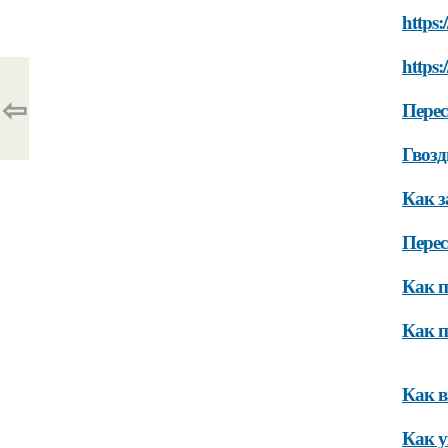
https
https:
⇦
Перес
Гвозд
Как з
Перес
Как п
Как п
Как в
Как у