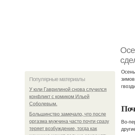
Осе
сде
Осень
зимов
Популярные материалы
гвозди
У юли Гаврилиной снова случился
конфликт с комиком Ильей
Соболевым.
Поч
Большинство замечало, что после
Во-пе
оргазма мужчина часто почти сразу
други
теряет возбуждение, тогда как