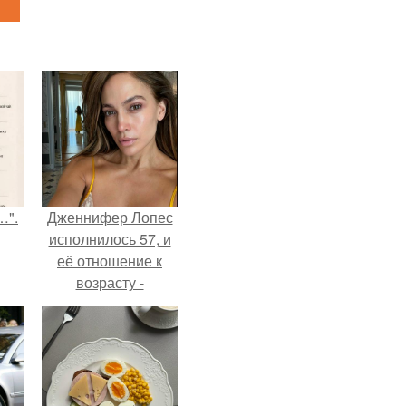
…".
Дженнифер Лопес
исполнилось 57, и
её отношение к
возрасту -
настоящий
манифест
уверенности: "не
говорите, что я
отлично выгляжу