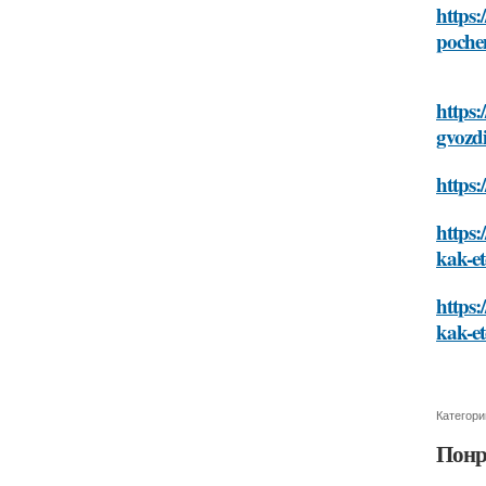
https:
pochem
https
gvozdi
https:
https:
kak-et
https:
kak-et
Категори
Понр