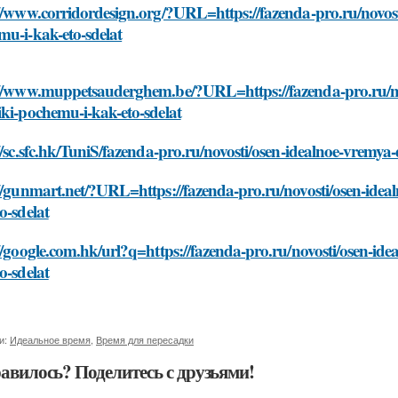
//www.corridordesign.org/?URL=https://fazenda-pro.ru/novost
u-i-kak-eto-sdelat
://www.muppetsauderghem.be/?URL=https://fazenda-pro.ru/nov
ki-pochemu-i-kak-eto-sdelat
//sc.sfc.hk/TuniS/fazenda-pro.ru/novosti/osen-idealnoe-vremya
//gunmart.net/?URL=https://fazenda-pro.ru/novosti/osen-idea
o-sdelat
//google.com.hk/url?q=https://fazenda-pro.ru/novosti/osen-id
o-sdelat
и:
Идеальное время
,
Время для пересадки
авилось? Поделитесь с друзьями!