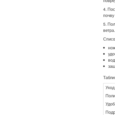
повре
4. По
почву
5. По
ветра.
Списо
нож
удо
во
защ
Табли
Уход
Пол
Удоб
Подр