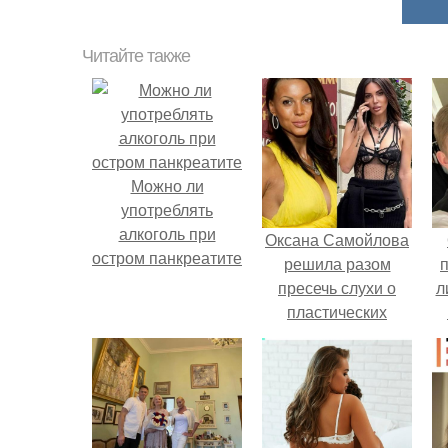
Читайте также
Можно ли
употреблять
алкоголь при
Оксана Самойлова
остром панкреатите
решила разом
пресечь слухи о
л
пластических
операциях и
п
публично
прояснила
ситуацию.