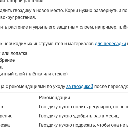
дить корни растения.
садить гвоздику в новое место. Корни нужно развернуть и по
 вокруг растения.
лить растение и укрыть его защитным слоем, например, плён
к необходимых инструментов и материалов
для пересадки
 или лопатка
брение
да
итный слой (плёнка или стекло)
ца с рекомендациями по уходу
за гвоздикой
после пересадк
Рекомендации
ив
Гвоздику нужно полить регулярно, но не
рение
Гвоздику нужно удобрять раз в месяц
езка
Гвоздику нужно подрезать, чтобы она не