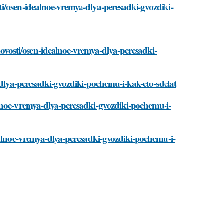
i/osen-idealnoe-vremya-dlya-peresadki-gvozdiki-
osti/osen-idealnoe-vremya-dlya-peresadki-
-dlya-peresadki-gvozdiki-pochemu-i-kak-eto-sdelat
lnoe-vremya-dlya-peresadki-gvozdiki-pochemu-i-
ealnoe-vremya-dlya-peresadki-gvozdiki-pochemu-i-