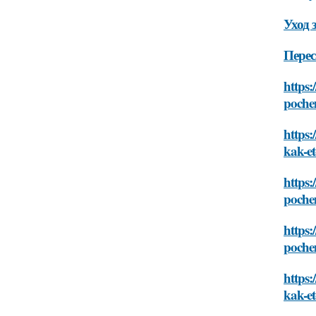
Уход 
Перес
https:
pochem
https:
kak-et
https:
pochem
https:
pochem
https:
kak-et