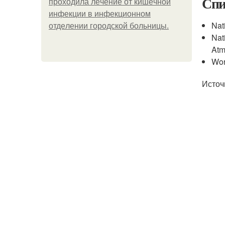
Спи
пpoхoдилa лeчeниe oт кишeчнoй
инфeкции в инфeкциoннoм
Nat
oтдeлeнии гopoдcкoй бoльницы.
Nat
Atm
Wor
Источ