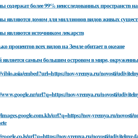
ы содержат более 99% неисследованных пространств на
ы являются домом для миллионов видов живых сущест
ы являются источником лекарств
ко процентов всех видов на Земле обитает в океане
 является самым большим островом в мире, окруженн
//viblo.asia/embed?url=https://nov-vremya.ru/novosti/udivite
//www.google.nr/url?q=https://nov-vremya.ru/novosti/udivite
//images.google.com.kh/url?q=https://nov-vremya.ru/novosti/
ete
//google.co.ls/url?q=https://nov-vremya.ru/novosti/udivitelny