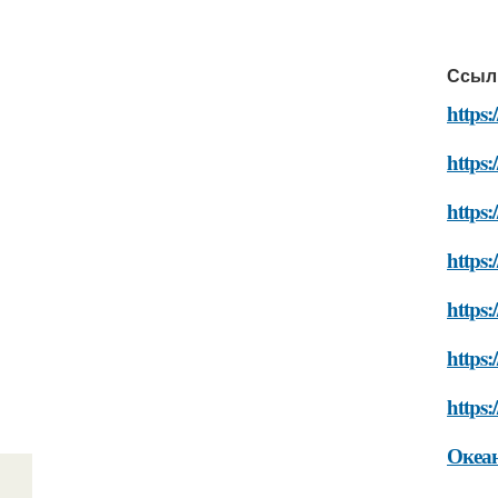
Ссыл
https:
https:
https:
https:
https:
https:
https:
Океан