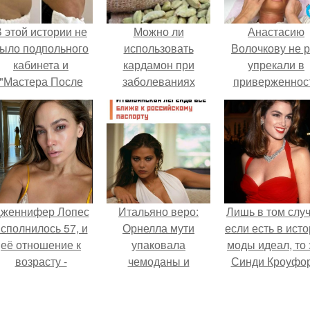
 этой истории не
Можно ли
Анастасию
ыло подпольного
использовать
Волочкову не р
кабинета и
кардамон при
упрекали в
"Мастера После
заболеваниях
приверженнос
Двухнедельных
желудка
устаревшим бью
Курсов".
процедурам.
женнифер Лопес
Итальяно веро:
Лишь в том случ
сполнилось 57, и
Орнелла мути
если есть в ист
её отношение к
упаковала
моды идеал, то 
возрасту -
чемоданы и
Синди Кроуфор
настоящий
готовится
манифест
обзавестись