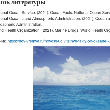
сок литературы
ional Ocean Service. (2021). Ocean Facts. National Ocean Serv
ional Oceanic and Atmospheric Administration. (2021). Ocean
ospheric Administration.
ld Health Organization. (2021). Marine Drugs. World Health Org
ник:
https://nov-vremya.ru/novosti/udivitelnye-fakty-ob-okeane