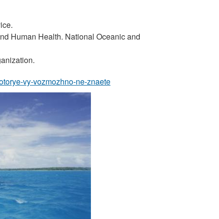
ice.
 and Human Health. National Oceanic and
anization.
-kotorye-vy-vozmozhno-ne-znaete