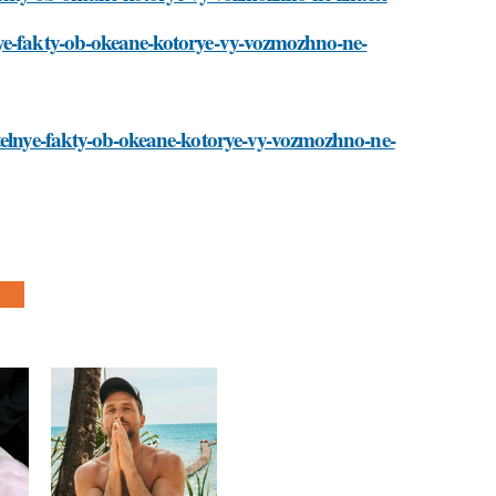
nye-fakty-ob-okeane-kotorye-vy-vozmozhno-ne-
itelnye-fakty-ob-okeane-kotorye-vy-vozmozhno-ne-