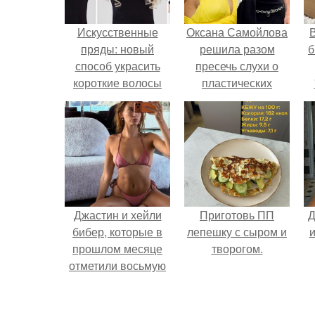
Искусственные
Оксана Самойлова
В
пряды: новый
решила разом
б
способ украсить
пресечь слухи о
короткие волосы
пластических
операциях и
публично
прояснила
ситуацию.
Джастин и хейли
Приготовь ПП
Д
бибер, которые в
лепешку с сыром и
и
прошлом месяце
творогом.
отметили восьмую
годовщину
помолвки, показали