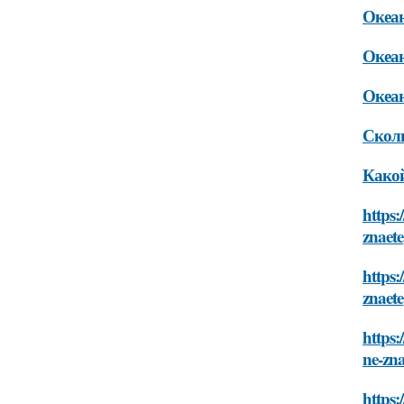
Океан
Океан
Океан
Сколь
Какой
https:
znaete
https:
znaete
https:
ne-zna
https: