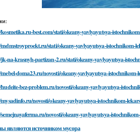
ки:
//kosmetika.ru-best.com/stati/okeany-yavlyayutsya-istochnikom
//mdmstroyproekt.ru/stati/okeany-yavlyayutsya-istochnikom-le
//jk-na-krasnyh-partizan-2.ru/stati/okeany-yavlyayutsya-istoc
//mebel-doma23.ru/novosti/okeany-yavlyayutsya-istochnikom-l
//hudeite-bez-problem.ru/novosti/okeany-yavlyayutsya-istochn
//mysadinfo.ru/novosti/okeany-yavlyayutsya-istochnikom-lekar
//semejnayaferma.ru/novosti/okeany-yavlyayutsya-istochnikom-
ы являются источником мусора