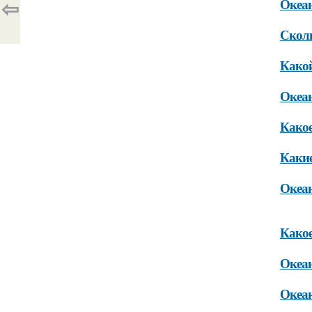
⇦
Океан
Сколь
Какой
Океан
Какое
Какие
Океан
Какое
Океан
Океан