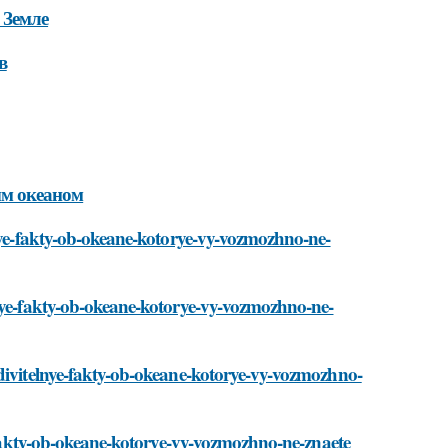
 Земле
в
ым океаном
lnye-fakty-ob-okeane-kotorye-vy-vozmozhno-ne-
lnye-fakty-ob-okeane-kotorye-vy-vozmozhno-ne-
udivitelnye-fakty-ob-okeane-kotorye-vy-vozmozhno-
e-fakty-ob-okeane-kotorye-vy-vozmozhno-ne-znaete