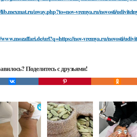
//lib.mexmat.ru/away.php?to=nov-vremya.ru/novosti/udivitel
//www.mozaffari.de/url?q=https://nov-vremya.ru/novosti/udiv
авилось? Поделитесь с друзьями!