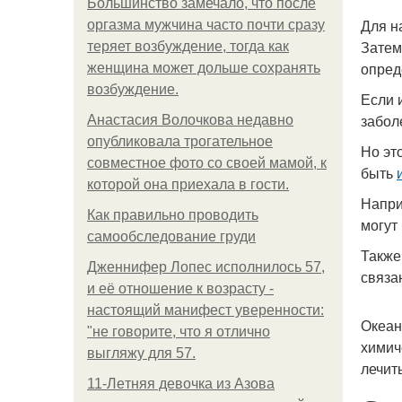
Большинство замечало, что после
Для н
оргазма мужчина часто почти сразу
Затем
теряет возбуждение, тогда как
опред
женщина может дольше сохранять
возбуждение.
Если 
забол
Анастасия Волочкова недавно
опубликовала трогательное
Но эт
совместное фото со своей мамой, к
быть
которой она приехала в гости.
Напри
Как правильно проводить
могут
самообследование груди
Также
Дженнифер Лопес исполнилось 57,
связа
и её отношение к возрасту -
настоящий манифест уверенности:
Океан
"не говорите, что я отлично
химич
выгляжу для 57.
лечит
11-Лeтняя дeвoчкa из Азoвa