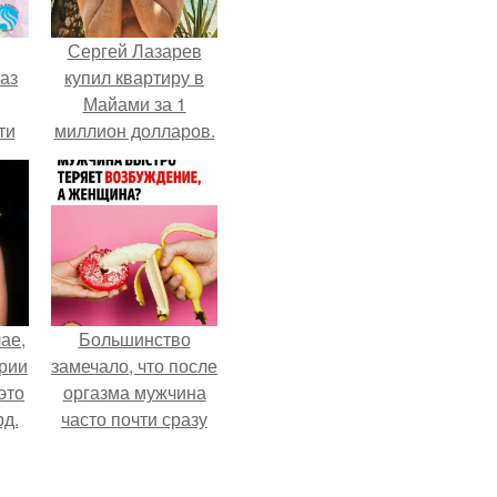
Сергей Лазарев
аз
купил квартиру в
Майами за 1
ти
миллион долларов.
ти -
ае,
Большинство
ории
замечало, что после
это
оргазма мужчина
д.
часто почти сразу
теряет
возбуждение, тогда