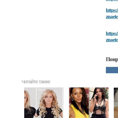
https:
znaete
https:
znaete
Понр
Читайте также