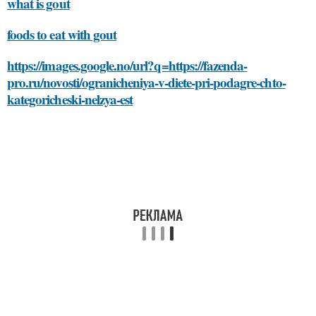
what is gout
foods to eat with gout
https://images.google.no/url?q=https://fazenda-
pro.ru/novosti/ogranicheniya-v-diete-pri-podagre-chto-
kategoricheski-nelzya-est