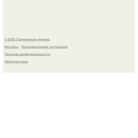
У юли Гаврилиной снова случился конфликт с комиком
Ильей Соболевым.
© 2026 Современная девушка
Контакты
Пользовательское соглашение
Политика конфидециальности
Обратная связь