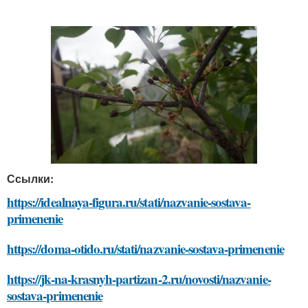
Ссылки:
https://idealnaya-figura.ru/stati/nazvanie-sostava-
primenenie
https://doma-otido.ru/stati/nazvanie-sostava-primenenie
https://jk-na-krasnyh-partizan-2.ru/novosti/nazvanie-
sostava-primenenie