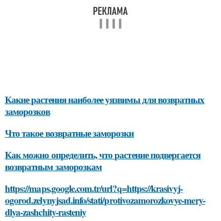
Какие растения наиболее уязвимы для возвратных
заморозков
Что такое возвратные заморозки
Как можно определить, что растение подвергается
возвратным заморозкам
https://maps.google.com.tr/url?q=https://krasivyj-
ogorod.zelynyjsad.info/stati/protivozamorozkovye-mery-
dlya-zashchity-rasteniy